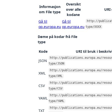
Oversikt
Informasjon
over alle
URI 
om File type
kodane
Gå til
Gå til
http://publica
op.europa.eu
op.europa.eu
type/XXXX
Døme på kodar frå File
type
Kode
URI til bruk i beskri
http://publications.europa.eu/resou
JSON
type/JSON
http://publications.europa.eu/resou
XML
type/XML
http://publications.europa.eu/resou
CSV
type/CSV
http://publications.europa.eu/resou
YAML
type/YAML
http://publications.europa.eu/resou
TXT