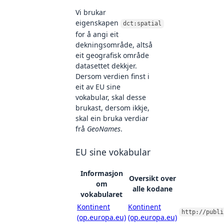
Vi brukar
eigenskapen
dct:spatial
for å angi eit
dekningsområde, altså
eit geografisk område
datasettet dekkjer.
Dersom verdien finst i
eit av EU sine
vokabular, skal desse
brukast, dersom ikkje,
skal ein bruka verdiar
frå
GeoNames
.
EU sine vokabular
Informasjon
Oversikt over
om
alle kodane
vokabularet
Kontinent
Kontinent
http://publi
(op.europa.eu)
(op.europa.eu)