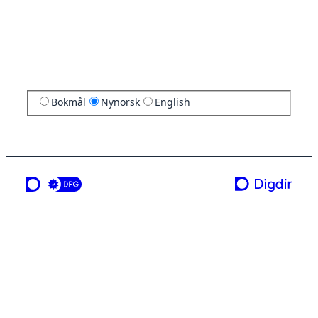
Bokmål
Nynorsk
English
ei teneste frå