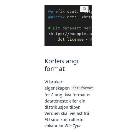
Kopier
@prefix
dcat
:
<
http://www.w3.org/ns
@prefix
dct
:
<
http://purl.org/dc/t
# Eit datasett med CC0-lisens
<
https://example.org/datasett1
>
a
d
dct
:
license
<
http://publication
Korleis angi
format
Vi brukar
eigenskapen
dct:format
for å angi kva format ei
datateneste eller ein
distribusjon tilbyr.
Verdien skal veljast frå
EU sine kontrollerte
vokabular
File Type
.