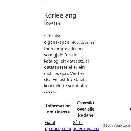
Korleis angi
lisens
Vi brukar
eigenskapen
dct:license
for å angi kva lisens
som gjeld for ein
katalog, eit datasett, ei
datateneste eller ein
distribusjon. Verdien
skal veljast frå EU sitt
kontrollerte vokabular
License
.
Oversikt
Informasjon
over alle
om License
kodane
Gå til
Gå til
http://publica
op.europa.eu
op.europa.eu