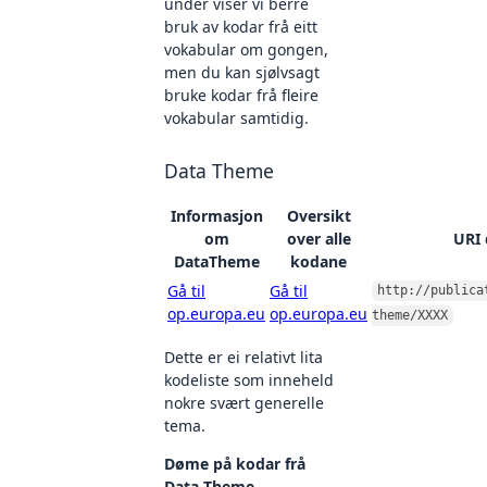
under viser vi berre
bruk av kodar frå eitt
vokabular om gongen,
men du kan sjølvsagt
bruke kodar frå fleire
vokabular samtidig.
Data Theme
Informasjon
Oversikt
om
over alle
URI 
DataTheme
kodane
Gå til
Gå til
http://publica
op.europa.eu
op.europa.eu
theme/XXXX
Dette er ei relativt lita
kodeliste som inneheld
nokre svært generelle
tema.
Døme på kodar frå
Data Theme