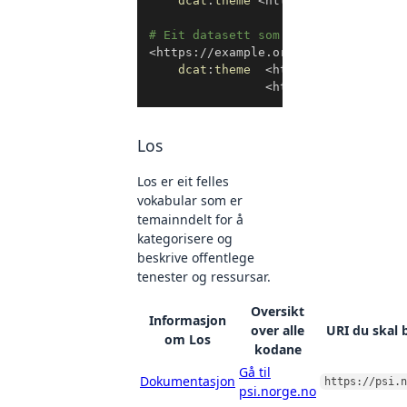
dcat
:
theme
<
http://publications
# Eit datasett som handlar om utdan
<
https://example.org/datasett3
>
a
d
dcat
:
theme
<
http://publication
<
http://publication
Los
Los er eit felles
vokabular som er
temainndelt for å
kategorisere og
beskrive offentlege
tenester og ressursar.
Oversikt
Informasjon
over alle
URI du skal 
om Los
kodane
Gå til
Dokumentasjon
https://psi.n
psi.norge.no