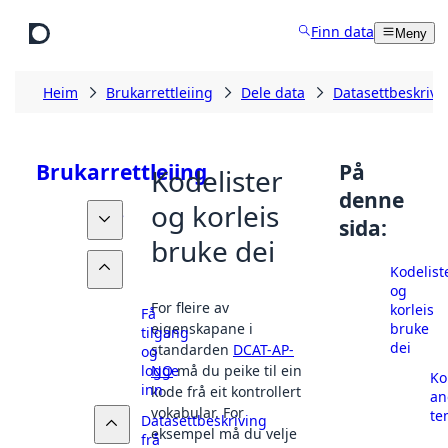
Hopp til hovudinnhald
Finn data
Meny
Heim
Brukarrettleiing
Dele data
Datasettbeskrivi
Brukarrettleiing
På
Kodelister
denne
og korleis
Finne
sida:
data
bruke dei
Dele
Kodelist
data
og
For fleire av
korleis
Få
bruke
eigenskapane i
tilgang
dei
standarden
DCAT-AP-
og
NO
må du peike til ein
logge
Ko
inn
kode frå eit kontrollert
an
vokabular. For
te
Datasettbeskriving
eksempel må du velje
frå