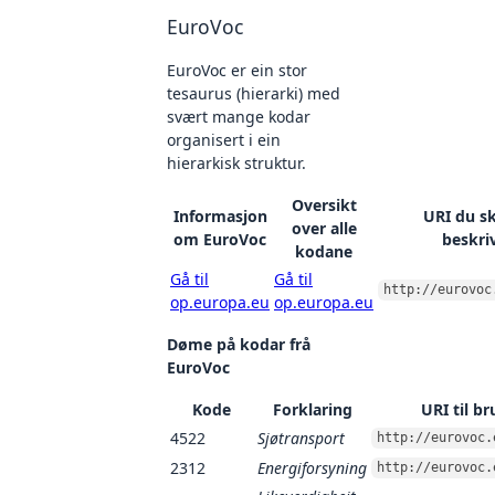
EuroVoc
EuroVoc er ein stor
tesaurus (hierarki) med
svært mange kodar
organisert i ein
hierarkisk struktur.
Oversikt
Informasjon
URI du sk
over alle
om EuroVoc
beskri
kodane
Gå til
Gå til
http://eurovoc
op.europa.eu
op.europa.eu
Døme på kodar frå
EuroVoc
Kode
Forklaring
URI til br
4522
Sjøtransport
http://eurovoc.
2312
Energiforsyning
http://eurovoc.