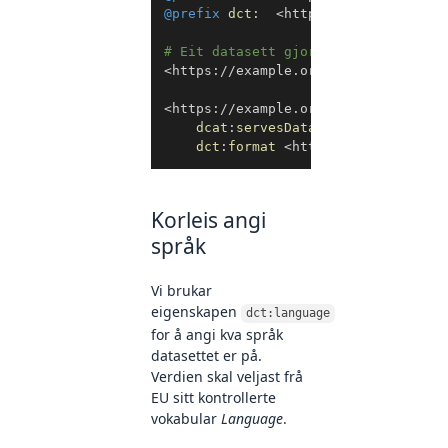
@prefix
dct
:
<
http://purl.org/dc/t
# Eit datasett gjort tilgjengeleg m
<
https://example.org/datasett1
>
a
d
<
https://example.org/dataservice1
>
dcat
:
servesDataset
<
https://exa
dct
:
format
<
http://publications
Korleis angi
språk
Vi brukar
eigenskapen
dct:language
for å angi kva språk
datasettet er på.
Verdien skal veljast frå
EU sitt kontrollerte
vokabular
Language
.