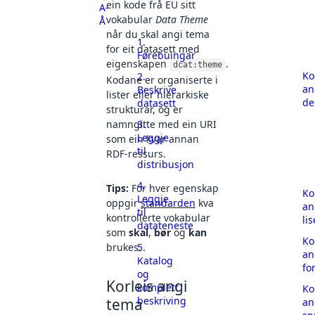
ein kode frå EU sitt
A-
vokabular
Data Theme
Å
når du skal angi tema
1.
for eit datasett med
Førebuingar
eigenskapen
.
dcat:theme
Ko
2.
Kodane er organiserte i
an
Beskrive
lister eller hierarkiske
de
datasett
strukturar, og er
3.
namngitte med ein URI
Leggje
som ein kvar annan
til
RDF-ressurs.
distribusjon
4.
Tips:
For hver egenskap
Ko
Leggje
oppgir
standarden
kva
an
til
kontrollerte vokabular
li
datateneste
som
skal
,
bør
og
kan
Ko
5.
brukes.
an
Katalog
fo
og
Korleis angi
komplett
Ko
beskriving
tema
an