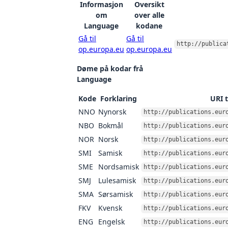
Informasjon
Oversikt
om
over alle
Language
kodane
Gå til
Gå til
http://publica
op.europa.eu
op.europa.eu
Døme på kodar frå
Language
Kode
Forklaring
URI t
NNO
Nynorsk
http://publications.eur
NBO
Bokmål
http://publications.eur
NOR
Norsk
http://publications.eur
SMI
Samisk
http://publications.eur
SME
Nordsamisk
http://publications.eur
SMJ
Lulesamisk
http://publications.eur
SMA
Sørsamisk
http://publications.eur
FKV
Kvensk
http://publications.eur
ENG
Engelsk
http://publications.eur