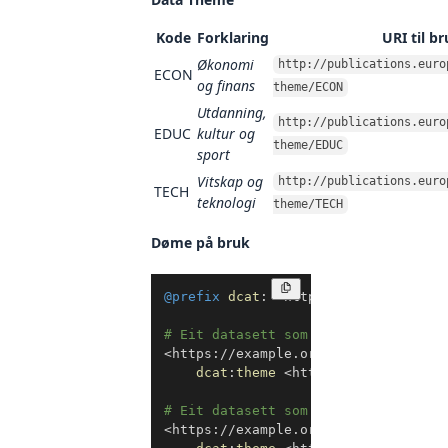
Kode
Forklaring
URI til br
Økonomi
http://publications.euro
ECON
og finans
theme/ECON
Utdanning,
http://publications.euro
EDUC
kultur og
theme/EDUC
sport
Vitskap og
http://publications.euro
TECH
teknologi
theme/TECH
Døme på bruk
Kopier
@prefix
dcat
:
<
http://www.w3.org/ns
# Eit datasett som handlar om økono
<
https://example.org/datasett1
>
a
d
dcat
:
theme
<
http://publications
# Eit datasett som handlar om utdan
<
https://example.org/datasett2
>
a
d