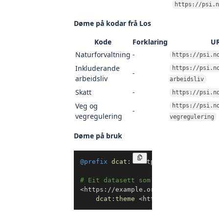
https://psi.n
Døme på kodar frå Los
Kode
Forklaring
UR
Naturforvaltning
-
https://psi.n
Inkluderande
https://psi.n
-
arbeidsliv
arbeidsliv
Skatt
-
https://psi.n
Veg og
https://psi.n
-
vegregulering
vegregulering
Døme på bruk
Kopier
@prefix
dcat
:
<
http://www.w3.org/ns
# Eit datasett som har med skatt å 
<
https://example.org/datasett1
>
a
d
dcat
:
theme
<
https://psi.norge.n