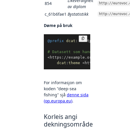
Likeverdigheit
854
http://eurovoc.
av diplom
c_61b6fae1
Bystatistikk
http://eurovoc.
Døme på bruk
Kopier
@prefix
dcat
:
<
http://www.w3.org/ns
# Datasett som handlar om djupvassf
<
https://example.org/datasett1
>
a
d
dcat
:
theme
<
http://eurovoc.euro
For informasjon om
koden "deep-sea
fishing" sjå
denne sida
(op.europa.eu)
.
Korleis angi
dekningsområde