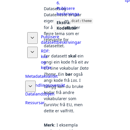
sp
6.
Publisere
Datasett og
beskrivinga
Datateneste brukar
eigenskapen
dcat:theme
Ekstra:
for å angi eitt eller
Kodelister
fleire tema som er
Publisere
relevante for
datasettbeskrivingar
datasettet.
RDF:
For datasett
skal
ein
kva
angi ein kode frå eit av
og
kvifor
EU sine vokabular
Data
Theme
. Ein
bør
også
Metadatakvalitet
angi kode frå
Los
. I
Behandlingsoversikt
tillegg kan du bruke
kodar frå andre
Datalandsbyen
vokabularer som
Ressursar
EuroVoc
frå EU, men
dette er valfritt.
Merk
: I eksempla