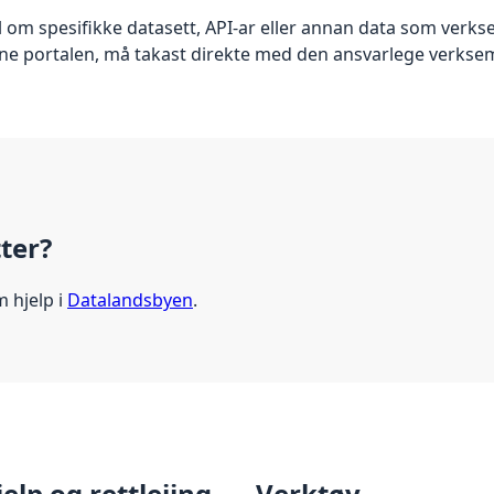
om spesifikke datasett, API-ar eller annan data som verk
nne portalen, må takast direkte med den ansvarlege verkse
tter?
m hjelp i
Datalandsbyen
.
jelp og rettleiing
Verktøy