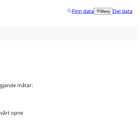
Finn data
Del data
Meny
lgjande måtar:
 vårt opne