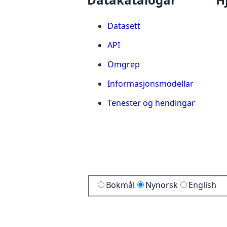
Datasett
API
Omgrep
Informasjonsmodellar
Tenester og hendingar
Bokmål
Nynorsk
English