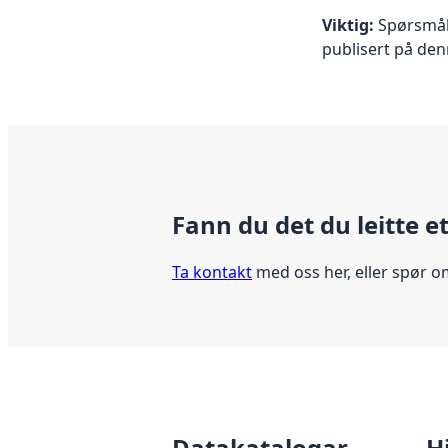
Viktig:
Spørsmål 
publisert på de
Fann du det du leitte e
Ta kontakt
med oss her, eller spør o
Datakatalogar
H