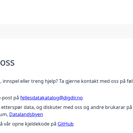
 oss
 innspel eller treng hjelp? Ta gjerne kontakt med oss på fø
e-post på
fellesdatakatalog@digdir.no
l, etterspør data, og diskuter med oss og andre brukarar på
rum,
Datalandsbyen
sjå vår opne kjeldekode på
GitHub