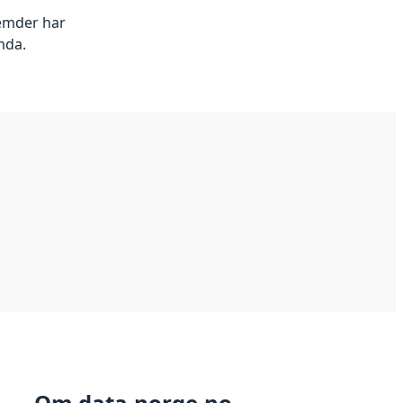
semder har
mda.
Om data.norge.no