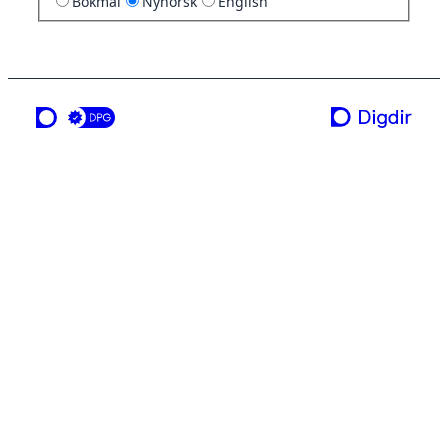
Bokmål
Nynorsk
English
ei teneste frå