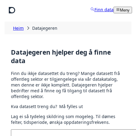
Hopp til hovudinnhald
Finn data
Meny
Heim
Datajegeren
Datajegeren hjelper deg å finne
data
Finn du ikkje datasettet du treng? Mange datasett frå
offentleg sektor er tilgjengelege via vår datakatalog,
men denne er ikkje komplett. Datajegeren hjelper
bedrifter med å finne og få tilgang til datasett frå
offentleg sektor.
Kva datasett treng du?
Må fylles ut
Lag ei så tydeleg skildring som mogeleg. Til dømes
felter, tidsperiode, ønskja oppdateringsfrekvens.