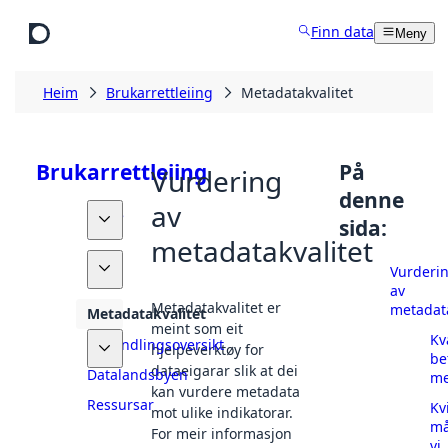
Hopp til hovudinnhald
Finn data
Meny
Heim
Brukarrettleiing
Metadatakvalitet
Brukarrettleiing
På
Vurdering
denne
av
Finne
sida:
data
metadatakvalitet
Dele
Vurderi
data
av
Metadatakvalitet er
metadata
Metadatakvalitet
meint som eit
Kv
Behandlingsoversikt
hjelpeverktøy for
be
dataeigarar slik at dei
Datalandsbyen
me
kan vurdere metadata
Ressursar
Kv
mot ulike indikatorar.
må
For meir informasjon
vi