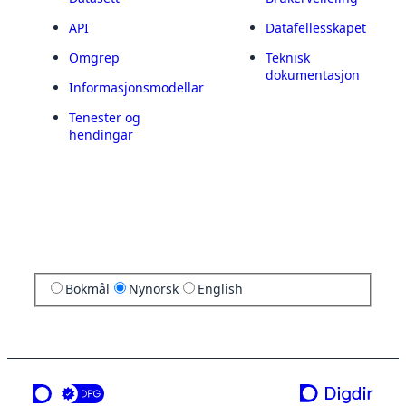
API
Datafellesskapet
Omgrep
Teknisk
dokumentasjon
Informasjonsmodellar
Tenester og
hendingar
Bokmål
Nynorsk
English
ei teneste frå