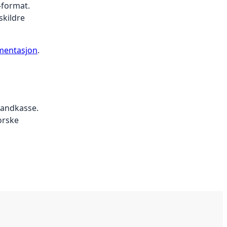
-format.
skildre
mentasjon
.
sandkasse.
orske