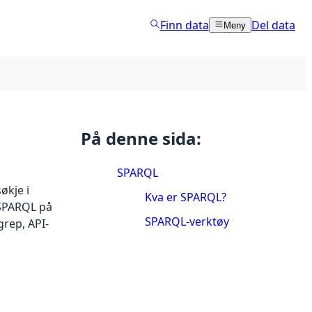
Finn data
Del data
Meny
På denne sida:
SPARQL
økje i
Kva er SPARQL?
 SPARQL på
SPARQL-verktøy
grep, API-