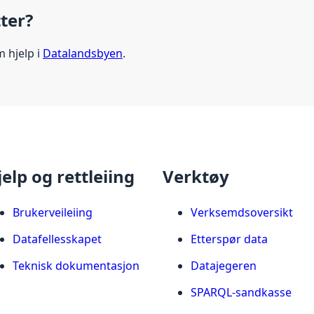
tter?
m hjelp i
Datalandsbyen
.
jelp og rettleiing
Verktøy
Brukerveileiing
Verksemdsoversikt
Datafellesskapet
Etterspør data
Teknisk dokumentasjon
Datajegeren
SPARQL-sandkasse