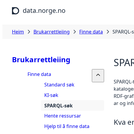
Hopp til hovudinnhald
data.norge.no
Heim
Brukarrettleiing
Finne data
SPARQL-
Brukarrettleiing
SPA
Finne data
SPARQL-te
Standard søk
kataloge
KI-søk
RDF-graf
ar og in
SPARQL-søk
Hente ressursar
Kva e
Hjelp til å finne data