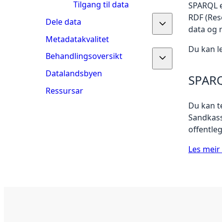
Tilgang til data
SPARQL er
RDF (Res
Dele data
data og 
Metadatakvalitet
Du kan l
Behandlingsoversikt
Datalandsbyen
SPARQ
Ressursar
Du kan t
Sandkass
offentleg
Les mei