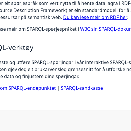
 eit spørjespråk som vert nytta til å hente data lagra i RDF
ource Description Framework) er ein standardmodell for å 
ressursar på semantisk web.
Du kan lese meir om RDF her
.
ese meir om SPARQL-spørjespråket i
W3C sin SPARQL-doku
L-verktøy
este og utføre SPARQL-spørjingar i vår interaktive SPARQL-
en gjev deg eit brukarvensleg grensesnitt for å utforske n
e data og finjustere dine spørjingar.
r om SPARQL-endepunktet
|
SPARQL-sandkasse