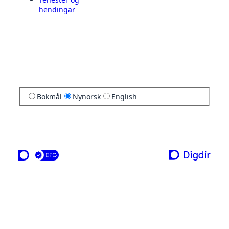
hendingar
Bokmål
Nynorsk
English
ei teneste frå