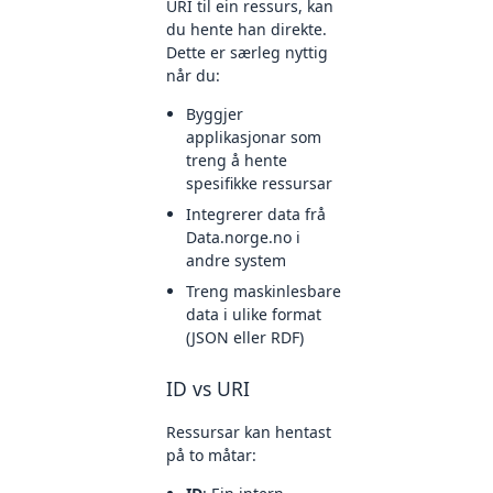
URI til ein ressurs, kan
du hente han direkte.
Dette er særleg nyttig
når du:
Byggjer
applikasjonar som
treng å hente
spesifikke ressursar
Integrerer data frå
Data.norge.no i
andre system
Treng maskinlesbare
data i ulike format
(JSON eller RDF)
ID vs URI
Ressursar kan hentast
på to måtar: