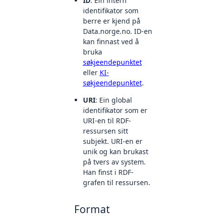
ID
: Ein intern
identifikator som
berre er kjend på
Data.norge.no. ID-en
kan finnast ved å
bruka
søkjeendepunktet
eller
KI-
søkjeendepunktet
.
URI
: Ein global
identifikator som er
URI-en til RDF-
ressursen sitt
subjekt. URI-en er
unik og kan brukast
på tvers av system.
Han finst i RDF-
grafen til ressursen.
Format