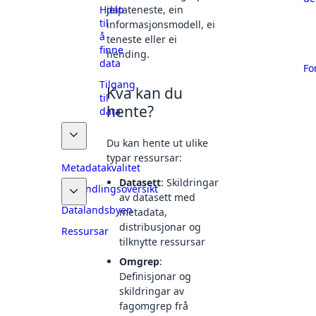
Hjelp
datateneste, ein
til
informasjonsmodell, ei
å
teneste eller ei
finne
hending.
data
Fo
Tilgang
Kva kan du
til
hente?
data
Dele
Du kan hente ut ulike
data
typar ressursar:
Metadatakvalitet
Datasett
: Skildringar
Behandlingsoversikt
av datasett med
Datalandsbyen
metadata,
distribusjonar og
Ressursar
tilknytte ressursar
Omgrep
:
Definisjonar og
skildringar av
fagomgrep frå