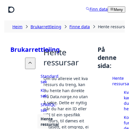
Hopp til hovudinnhald
Finn data
Meny
Heim
Brukarrettleiing
Finne data
Hente ressursar
Brukarrettleiing
På
Hente
denne
ressursar
Finne
sida:
data
Standard
Hente
Om du allereie veit kva
søk
ressursa
ressurs du treng, kan
KI-
du hente han direkte
Kv
søk
frå Data.norge.no utan
ka
å søkje. Dette er nyttig
du
SPARQL-
he
når du har ein ID eller
søk
URI til ein spesifikk
Ko
Hente
ressurs, til dømes eit
fu
ressursar
datasett, eit omgrep, ei
de