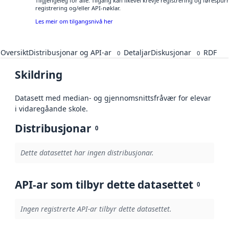
Tilgjengeleg for alle. Tilgang kan likevel krevje registrering og førespu
registrering og/eller API-nøklar.
Les meir om tilgangsnivå her
Oversikt
Distribusjonar og API-ar
Detaljar
Diskusjonar
RDF
0
0
Skildring
Datasett med median- og gjennomsnittsfråvær for elevar
i vidaregåande skole.
Distribusjonar
0
Dette datasettet har ingen distribusjonar.
API-ar som tilbyr dette datasettet
0
Ingen registrerte API-ar tilbyr dette datasettet.