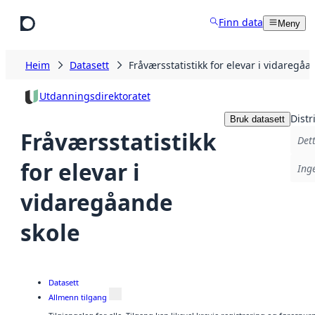
Hopp til hovudinnhald
Finn data
Meny
Heim
Datasett
Fråværsstatistikk for elevar i vidaregåa
Utdanningsdirektoratet
Distr
Bruk datasett
Fråværsstatistikk
Dett
for elevar i
Inge
vidaregåande
skole
Datasett
Allmenn tilgang