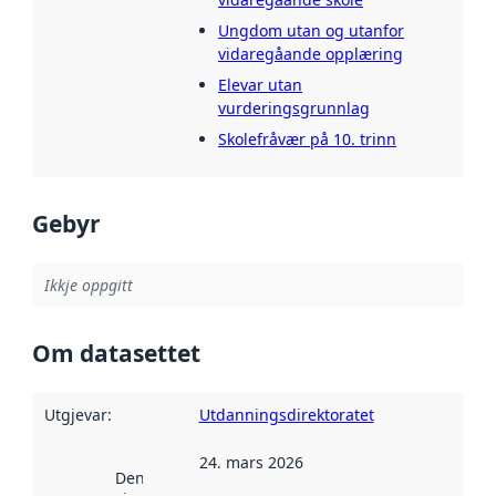
Ungdom utan og utanfor
vidaregåande opplæring
Elevar utan
vurderingsgrunnlag
Skolefråvær på 10. trinn
Gebyr
Ikkje oppgitt
Om datasettet
Utgjevar
:
Utdanningsdirektoratet
24. mars 2026
Denne datoen