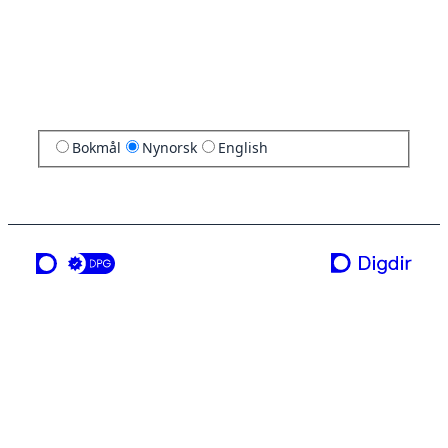
Bokmål
Nynorsk
English
ei teneste frå