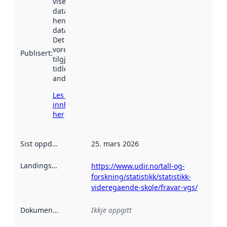
viser når
datasettet vart
henta inn av
data.norge.no.
Det kan ha
vore
Publisert
:
tilgjengeleg
tidlegare
andre stader.
Les meir om
innhenting
her
Sist oppdatert
:
25. mars 2026
Landingsside
:
https://www.udir.no/tall-og-
forskning/statistikk/statistikk-
videregaende-skole/fravar-vgs/
Dokumentasjon
:
Ikkje oppgitt