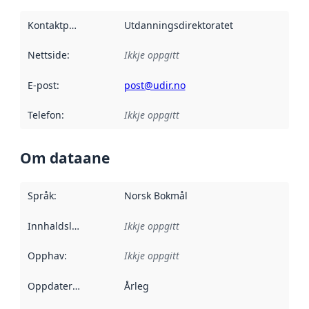
Kontaktpunkt
:
Utdanningsdirektoratet
Nettside
:
Ikkje oppgitt
E-post
:
post@udir.no
Telefon
:
Ikkje oppgitt
Om dataane
Språk
:
Norsk Bokmål
Innhaldsleverandørar
Ikkje oppgitt
:
Opphav
:
Ikkje oppgitt
Oppdateringsfrekvens
Årleg
: