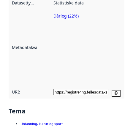
Datasettype
:
Statistiske data
Dårleg (22%)
Metadatakvalitet
er ein indikator
på kor godt
datasettene er
beskrive ved
Metadatakvalitet
:
hjelp av
metadata.
Les meir om
metadatakvalitet
her
URI:
Kopier
Tema
Utdanning, kultur og sport