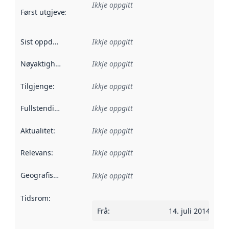
Ikkje oppgitt
Først utgjeve
:
Denne datoen seier når dataa i dette datasettet 
Sist oppdatert
:
Ikkje oppgitt
Nøyaktigheit
:
Ikkje oppgitt
Tilgjenge
:
Ikkje oppgitt
Fullstendigheit
:
Ikkje oppgitt
Aktualitet
:
Ikkje oppgitt
Relevans
:
Ikkje oppgitt
Geografisk område
:
Ikkje oppgitt
Tidsrom
:
Frå
:
14. juli 2014