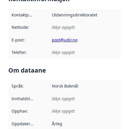
Kontaktpunkt
:
Utdanningsdirektoratet
Nettside
:
Ikkje oppgitt
E-post
:
post@udir.no
Telefon
:
Ikkje oppgitt
Om dataane
Språk
:
Norsk Bokmål
Innhaldsleverandørar
Ikkje oppgitt
:
Opphav
:
Ikkje oppgitt
Oppdateringsfrekvens
Årleg
: