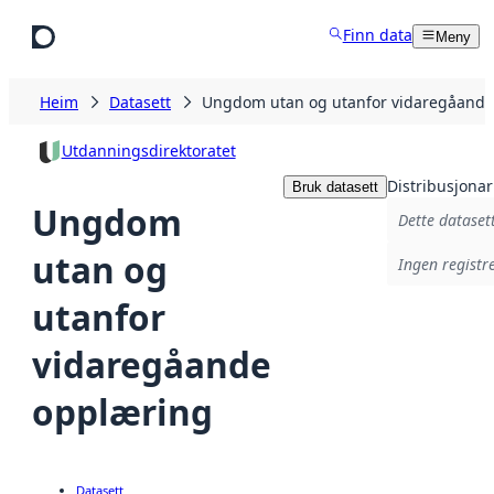
Hopp til hovudinnhald
Finn data
Meny
Heim
Datasett
Ungdom utan og utanfor vidaregåande
Utdanningsdirektoratet
Distribusjonar
Bruk datasett
Ungdom
Dette datasett
utan og
Ingen registre
utanfor
vidaregåande
opplæring
Datasett