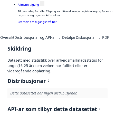
Allmenn tilgang
Tilgjengeleg for alle. Tilgang kan likevel krevje registrering og førespu
registrering og/eller API-nøklar.
Les meir om tilgangsnivå her
Oversikt
Distribusjonar og API-ar
Detaljar
Diskusjonar
RDF
0
0
Skildring
Datasett med statistikk over arbeidsmarknadsstatus for
unge (16-25 år) som verken har fullført eller er i
vidaregåande opplæring.
Distribusjonar
0
Dette datasettet har ingen distribusjonar.
API-ar som tilbyr dette datasettet
0