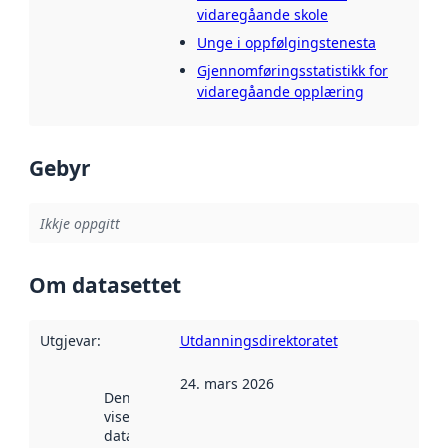
vidaregåande skole
Unge i oppfølgingstenesta
Gjennomføringsstatistikk for
vidaregåande opplæring
Gebyr
Ikkje oppgitt
Om datasettet
Utgjevar
:
Utdanningsdirektoratet
24. mars 2026
Denne datoen
viser når
datasettet vart