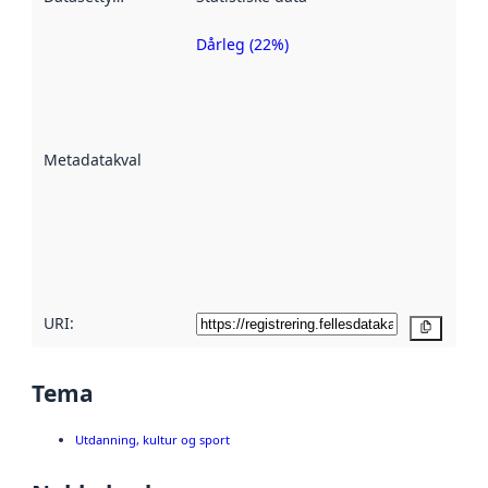
Dårleg (22%)
Metadatakvalitet
er ein indikator
på kor godt
datasettene er
beskrive ved
Metadatakvalitet
:
hjelp av
metadata.
Les meir om
metadatakvalitet
her
URI:
Kopier
Tema
Utdanning, kultur og sport