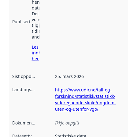
henta inn av
data.norge.no.
Det kan ha
vore
Publisert
:
tilgjengeleg
tidlegare
andre stader.
Les meir om
innhenting
her
Sist oppdatert
:
25. mars 2026
Landingsside
:
https://www.udir.no/tall-og-
forskning/statistikk/statistikk-
videregaende-skole/ungdom-
uten-og-utenfor-vgo/
Dokumentasjon
:
Ikkje oppgitt
Datasettype
:
Statistiske data