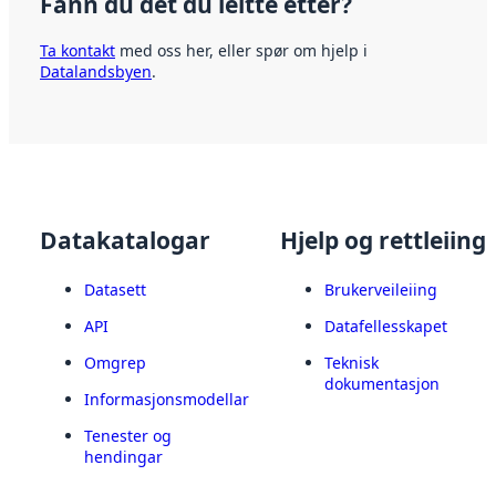
Fann du det du leitte etter?
Ta kontakt
med oss her, eller spør om hjelp i
Datalandsbyen
.
Datakatalogar
Hjelp og rettleiing
Datasett
Brukerveileiing
API
Datafellesskapet
Omgrep
Teknisk
dokumentasjon
Informasjonsmodellar
Tenester og
hendingar