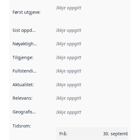
Ikkje oppgitt
Først utgjeve
:
Denne datoen seier når dataa i dette datasettet 
Sist oppdatert
:
Ikkje oppgitt
Nøyaktigheit
:
Ikkje oppgitt
Tilgjenge
:
Ikkje oppgitt
Fullstendigheit
:
Ikkje oppgitt
Aktualitet
:
Ikkje oppgitt
Relevans
:
Ikkje oppgitt
Geografisk område
:
Ikkje oppgitt
Tidsrom
:
Frå
:
30. september 2