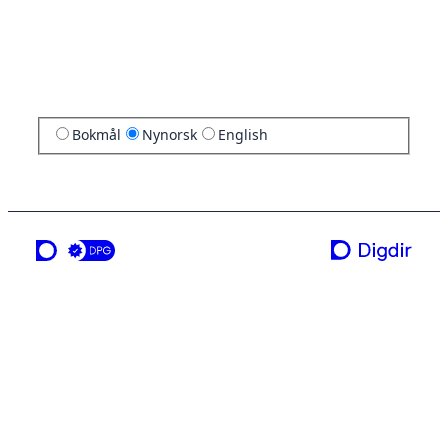
Bokmål
Nynorsk
English
ei teneste frå