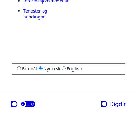
Informasjonsmodellar
Tenester og
hendingar
Bokmål
Nynorsk
English
ei teneste frå