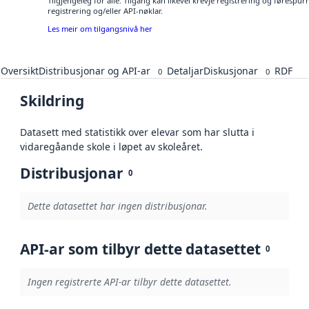
Tilgjengeleg for alle. Tilgang kan likevel krevje registrering og førespu
registrering og/eller API-nøklar.
Les meir om tilgangsnivå her
Oversikt
Distribusjonar og API-ar
Detaljar
Diskusjonar
RDF
0
0
Skildring
Datasett med statistikk over elevar som har slutta i
vidaregåande skole i løpet av skoleåret.
Distribusjonar
0
Dette datasettet har ingen distribusjonar.
API-ar som tilbyr dette datasettet
0
Ingen registrerte API-ar tilbyr dette datasettet.