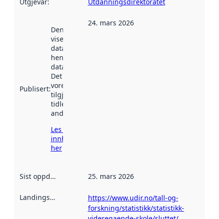
Utgjevar
:
Utdanningsdirektoratet
24. mars 2026
Denne datoen
viser når
datasettet vart
henta inn av
data.norge.no.
Det kan ha
vore
Publisert
:
tilgjengeleg
tidlegare
andre stader.
Les meir om
innhenting
her
Sist oppdatert
:
25. mars 2026
Landingsside
:
https://www.udir.no/tall-og-
forskning/statistikk/statistikk-
videregaende-skole/sluttet/