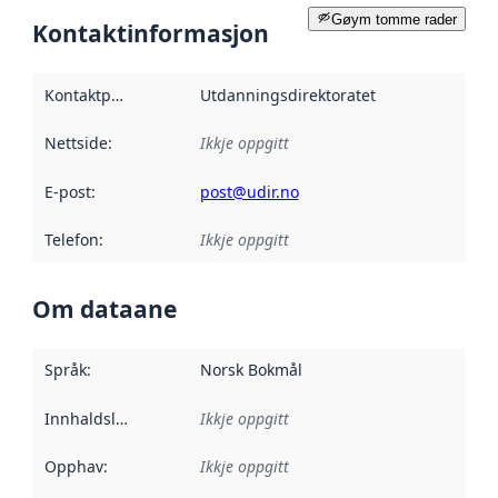
Gøym tomme rader
Kontaktinformasjon
Kontaktpunkt
:
Utdanningsdirektoratet
Nettside
:
Ikkje oppgitt
E-post
:
post@udir.no
Telefon
:
Ikkje oppgitt
Om dataane
Språk
:
Norsk Bokmål
Innhaldsleverandørar
Ikkje oppgitt
:
Opphav
:
Ikkje oppgitt