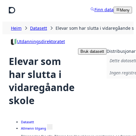
Hopp til hovudinnhald
Finn data
Meny
Heim
Datasett
Elevar som har slutta i vidaregåande sk
Utdanningsdirektoratet
Distribusjonar
Bruk datasett
Elevar som
Dette datasett
har slutta i
Ingen registre
vidaregåande
skole
Datasett
Allmenn tilgang