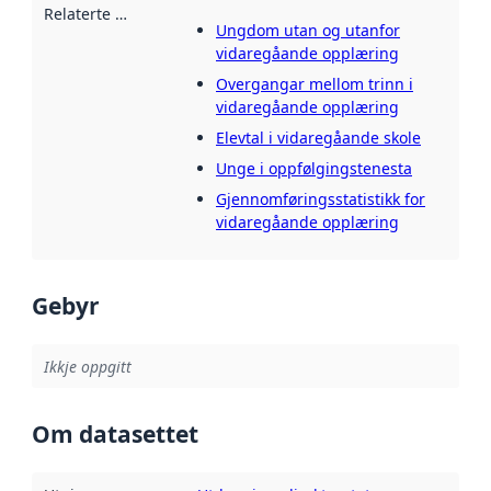
Relaterte ressursar
:
Ungdom utan og utanfor
vidaregåande opplæring
Overgangar mellom trinn i
vidaregåande opplæring
Elevtal i vidaregåande skole
Unge i oppfølgingstenesta
Gjennomføringsstatistikk for
vidaregåande opplæring
Gebyr
Ikkje oppgitt
Om datasettet