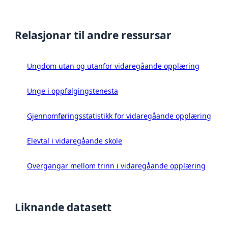
Relasjonar til andre ressursar
Ungdom utan og utanfor vidaregåande opplæring
Unge i oppfølgingstenesta
Gjennomføringsstatistikk for vidaregåande opplæring
Elevtal i vidaregåande skole
Overgangar mellom trinn i vidaregåande opplæring
Liknande datasett