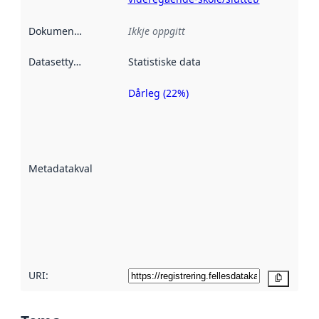
Dokumentasjon
:
Ikkje oppgitt
Datasettype
:
Statistiske data
Dårleg (22%)
Metadatakvalitet
er ein indikator
på kor godt
datasettene er
beskrive ved
Metadatakvalitet
:
hjelp av
metadata.
Les meir om
metadatakvalitet
her
URI:
Kopier