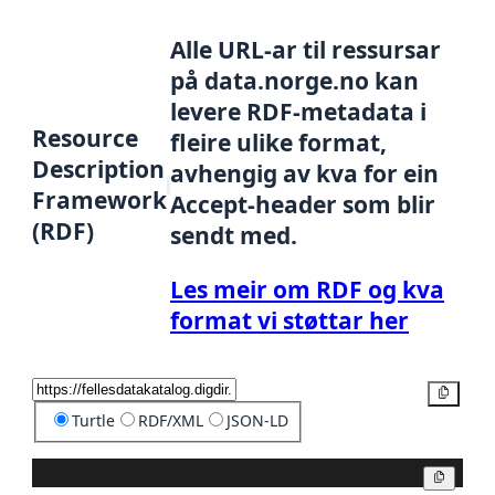
Alle URL-ar til ressursar
på data.norge.no kan
levere RDF-metadata i
Resource
fleire ulike format,
Description
avhengig av kva for ein
Framework
Accept-header som blir
(RDF)
sendt med.
Les meir om RDF og kva
format vi støttar her
Kopier
Turtle
RDF/XML
JSON-LD
Kopier