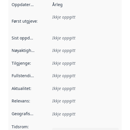
Oppdateringsfrekvens
Årleg
:
Ikkje oppgitt
Først utgjeve
:
Denne datoen seier når dataa i dette datasettet 
Sist oppdatert
:
Ikkje oppgitt
Nøyaktigheit
:
Ikkje oppgitt
Tilgjenge
:
Ikkje oppgitt
Fullstendigheit
:
Ikkje oppgitt
Aktualitet
:
Ikkje oppgitt
Relevans
:
Ikkje oppgitt
Geografisk område
:
Ikkje oppgitt
Tidsrom
: