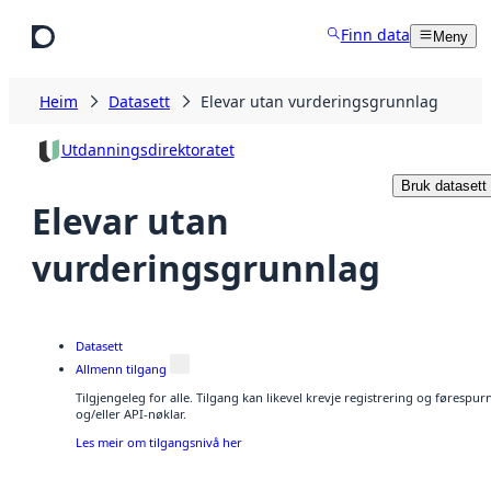
Hopp til hovudinnhald
Finn data
Meny
Heim
Datasett
Elevar utan vurderingsgrunnlag
Utdanningsdirektoratet
Bruk datasett
Elevar utan
vurderingsgrunnlag
Datasett
Allmenn tilgang
Tilgjengeleg for alle. Tilgang kan likevel krevje registrering og førespu
og/eller API-nøklar.
Les meir om tilgangsnivå her