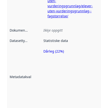
uten-
vurderingsgrunnlag/elever-
uten-vurderingsgrunnlag--
fagstorrelse/
Dokumentasjon
:
Ikkje oppgitt
Datasettype
:
Statistiske data
Dårleg (22%)
Metadatakvalitet
er ein indikator
på kor godt
datasettene er
beskrive ved
Metadatakvalitet
:
hjelp av
metadata.
Les meir om
metadatakvalitet
her