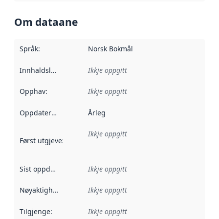
Om dataane
Språk
:
Norsk Bokmål
Innhaldsleverandørar
Ikkje oppgitt
:
Opphav
:
Ikkje oppgitt
Oppdateringsfrekvens
Årleg
:
Ikkje oppgitt
Først utgjeve
:
Denne datoen seier når dataa i dette datasettet 
Sist oppdatert
:
Ikkje oppgitt
Nøyaktigheit
:
Ikkje oppgitt
Tilgjenge
:
Ikkje oppgitt