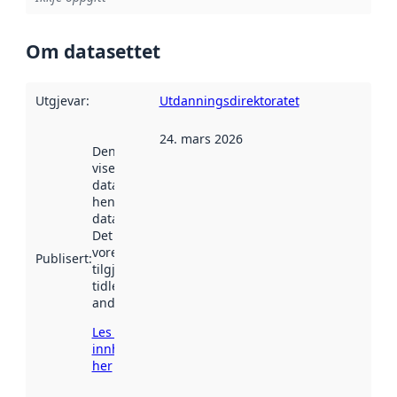
Om datasettet
Utgjevar
:
Utdanningsdirektoratet
24. mars 2026
Denne datoen
viser når
datasettet vart
henta inn av
data.norge.no.
Det kan ha
vore
Publisert
:
tilgjengeleg
tidlegare
andre stader.
Les meir om
innhenting
her