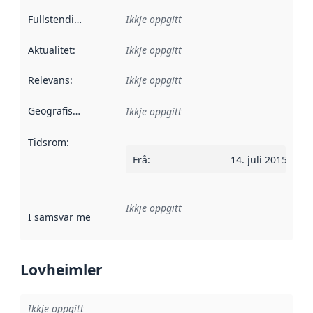
Fullstendigheit
:
Ikkje oppgitt
Aktualitet
:
Ikkje oppgitt
Relevans
:
Ikkje oppgitt
Geografisk område
:
Ikkje oppgitt
Tidsrom
:
Frå
:
14. juli 2015
Ikkje oppgitt
I samsvar med
:
Referanse til ei implementeringsregel eller an
Lovheimler
Ikkje oppgitt