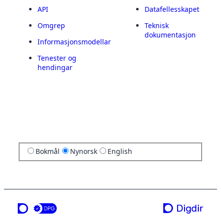
API
Datafellesskapet
Omgrep
Teknisk
dokumentasjon
Informasjonsmodellar
Tenester og
hendingar
Bokmål
Nynorsk
English
ei teneste frå