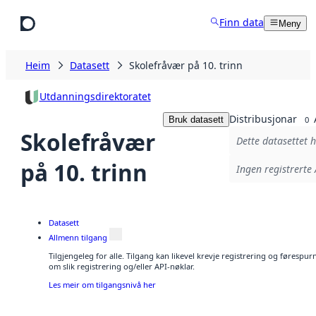
Hopp til hovudinnhald
Finn data
Meny
Heim
Datasett
Skolefråvær på 10. trinn
Utdanningsdirektoratet
Distribusjonar
Bruk datasett
0
Skolefråvær
Dette datasettet h
på 10. trinn
Ingen registrerte 
Datasett
Allmenn tilgang
Tilgjengeleg for alle. Tilgang kan likevel krevje registrering og føresp
om slik registrering og/eller API-nøklar.
Les meir om tilgangsnivå her