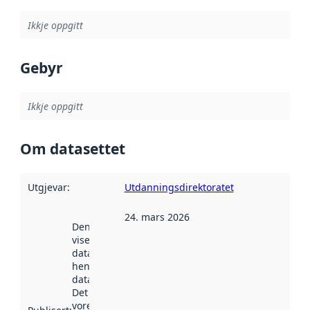
Ikkje oppgitt
Gebyr
Ikkje oppgitt
Om datasettet
Utgjevar
:
Utdanningsdirektoratet
24. mars 2026
Denne datoen
viser når
datasettet vart
henta inn av
data.norge.no.
Det kan ha
vore