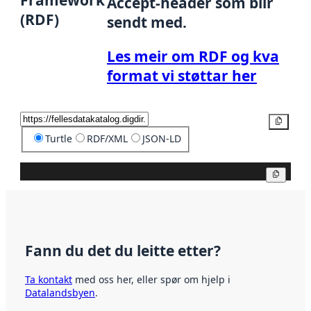
Framework
Accept-header som blir
(RDF)
sendt med.
Les meir om RDF og kva
format vi støttar her
Kopier
Turtle
RDF/XML
JSON-LD
Kopier
Fann du det du leitte etter?
Ta kontakt
med oss her, eller spør om hjelp i
Datalandsbyen
.