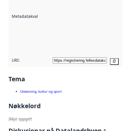
på kor godt
datasettene er
beskrive ved
Metadatakvalitet
:
hjelp av
metadata.
Les meir om
metadatakvalitet
her
URI:
Kopier
Tema
Utdanning, kultur og sport
Nøkkelord
Ikkje oppgitt
Diskusjonar på Datalandsbyen
0