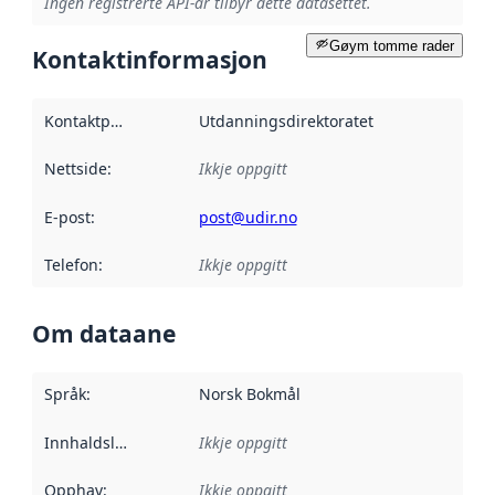
Ingen registrerte API-ar tilbyr dette datasettet.
Gøym tomme rader
Kontaktinformasjon
Kontaktpunkt
:
Utdanningsdirektoratet
Nettside
:
Ikkje oppgitt
E-post
:
post@udir.no
Telefon
:
Ikkje oppgitt
Om dataane
Språk
:
Norsk Bokmål
Innhaldsleverandørar
Ikkje oppgitt
:
Opphav
:
Ikkje oppgitt