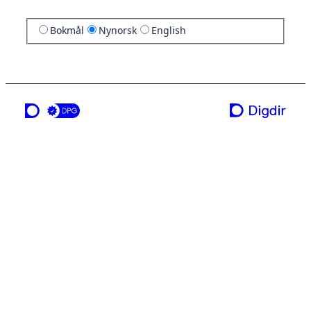
Bokmål
Nynorsk
English
ei teneste frå