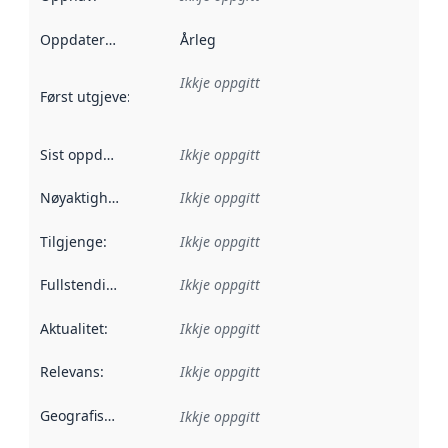
Oppdateringsfrekvens
Årleg
:
Ikkje oppgitt
Først utgjeve
:
Denne datoen seier når dataa i dette datasettet 
Sist oppdatert
:
Ikkje oppgitt
Nøyaktigheit
:
Ikkje oppgitt
Tilgjenge
:
Ikkje oppgitt
Fullstendigheit
:
Ikkje oppgitt
Aktualitet
:
Ikkje oppgitt
Relevans
:
Ikkje oppgitt
Geografisk område
:
Ikkje oppgitt