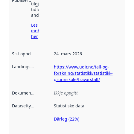
Publisert
:
tilgjengeleg
tidlegare
andre stader.
Les meir om
innhenting
her
Sist oppdatert
:
24. mars 2026
Landingsside
:
https://www.udir.no/tall-og-
forskning/statistikk/statistikk-
grunnskole/fravarstall/
Dokumentasjon
:
Ikkje oppgitt
Datasettype
:
Statistiske data
Dårleg (22%)
Metadatakvalitet
er ein indikator