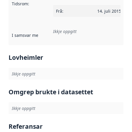
Tidsrom
:
Frå
:
14. juli 2015
Ikkje oppgitt
I samsvar med
:
Referanse til ei implementeringsregel eller an
Lovheimler
Ikkje oppgitt
Omgrep brukte i datasettet
Ikkje oppgitt
Referansar