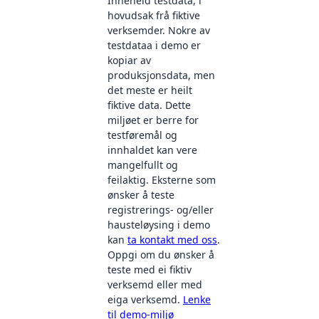
Inneheld testdata, i
hovudsak frå fiktive
verksemder. Nokre av
testdataa i demo er
kopiar av
produksjonsdata, men
det meste er heilt
fiktive data. Dette
miljøet er berre for
testføremål og
innhaldet kan vere
mangelfullt og
feilaktig. Eksterne som
ønsker å teste
registrerings- og/eller
hausteløysing i demo
kan
ta kontakt med oss
.
Oppgi om du ønsker å
teste med ei fiktiv
verksemd eller med
eiga verksemd.
Lenke
til demo-miljø