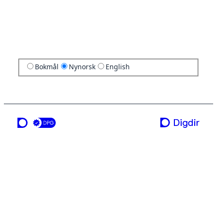
Bokmål
Nynorsk
English
ei teneste frå