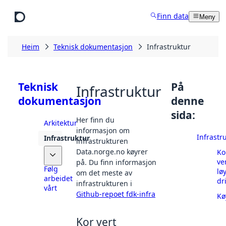
Hopp til hovudinnhald
Finn data
Meny
Heim
Teknisk dokumentasjon
Infrastruktur
Teknisk
På
Infrastruktur
dokumentasjon
denne
sida:
Her finn du
Arkitektur
informasjon om
Infrastr
Infrastruktur
infrastrukturen
Data.norge.no køyrer
Ko
API
ve
på. Du finn informasjon
Følg
lø
om det meste av
arbeidet
dri
infrastrukturen i
vårt
Github-repoet fdk-infra
Kø
Kor vert