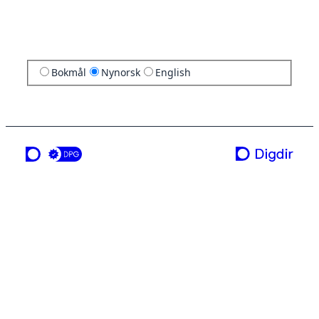
Bokmål
Nynorsk
English
ei teneste frå