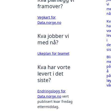
vi
framover?
m
nå
Vegkart for
Kv
Data.norge.no
ha
vo
Kva jobber vi
le
i
med nå?
de
sis
Ukeplan for teamet
Bli
m
Kva har vorte
på
å
levert i det
på
siste?
lø
vå
Endringslogg for
Data.norge.no
vert
publisert kvar fredag
ettermiddag.