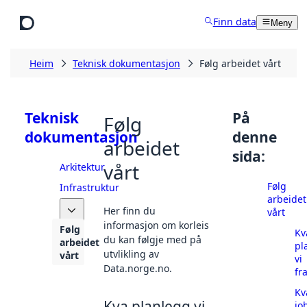
Hopp til hovudinnhald
Finn data
Meny
Heim
Teknisk dokumentasjon
Følg arbeidet vårt
Teknisk
På
Følg
dokumentasjon
denne
arbeidet
sida:
vårt
Arkitektur
Følg
Infrastruktur
arbeidet
API
Her finn du
vårt
informasjon om korleis
Følg
Kv
du kan følgje med på
arbeidet
pl
utvlikling av
vårt
vi
Data.norge.no.
fr
Kv
Kva planlegg vi
jo