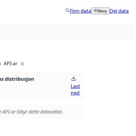
Finn data
Del data
Meny
API-ar
1
0
 distribusjon
Last
ned
 API-ar tilbyr dette datasettet.