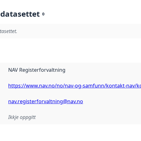
 datasettet
0
tasettet.
NAV Registerforvaltning
https://www.nav.no/no/nav-og-samfunn/kontakt-nav/ko
nav.registerforvaltning@nav.no
Ikkje oppgitt