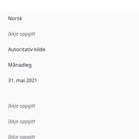
Norsk
Ikkje oppgitt
Autoritativ kilde
Månadleg
31. mai 2021
r dataa i dette datasettet først blei utgitt. Det kan ha skje
Ikkje oppgitt
Ikkje oppgitt
Ikkje oppgitt