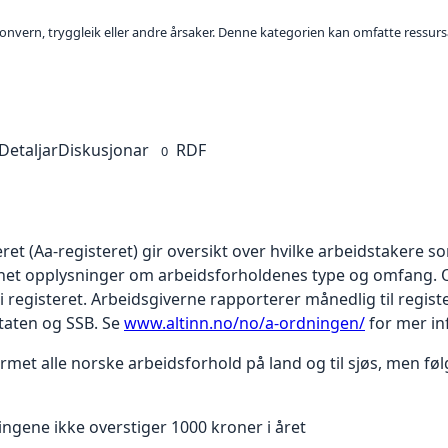
sonvern, tryggleik eller andre årsaker. Denne kategorien kan omfatte ressurs
Detaljar
Diskusjonar
RDF
0
ret (Aa-registeret) gir oversikt over hvilke arbeidstakere s
nnet opplysninger om arbeidsforholdenes type og omfang. O
 i registeret. Arbeidsgiverne rapporterer månedlig til registe
taten og SSB. Se
www.altinn.no/no/a-ordningen/
for mer in
met alle norske arbeidsforhold på land og til sjøs, men føl
ngene ikke overstiger 1000 kroner i året