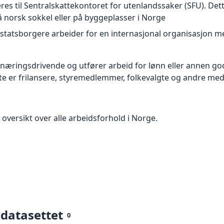
es til Sentralskattekontoret for utenlandssaker (SFU). Det
 norsk sokkel eller på byggeplasser i Norge
statsborgere arbeider for en internasjonal organisasjon m
næringsdrivende og utfører arbeid for lønn eller annen god
e er frilansere, styremedlemmer, folkevalgte og andre med t
 oversikt over alle arbeidsforhold i Norge.
 datasettet
0