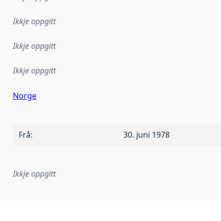
Ikkje oppgitt
Ikkje oppgitt
Ikkje oppgitt
Norge
Frå
:
30. juni 1978
Ikkje oppgitt
lementeringsregel eller anna spesifikasjon som ligg til grun