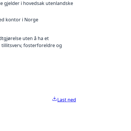
te gjelder i hovedsak utenlandske
ed kontor i Norge
tgjørelse uten å ha et
illitsverv, fosterforeldre og
Last ned