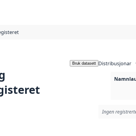
egisteret
Distribusjonar
Bruk datasett
g
Namnlaus
gisteret
Ingen registrerte