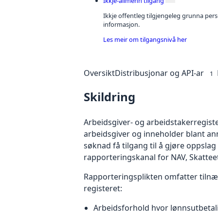
Ikkje-allmenn tilgang
Ikkje offentleg tilgjengeleg grunna per
informasjon.
Les meir om tilgangsnivå her
Oversikt
Distribusjonar og API-ar
1
Skildring
Arbeidsgiver- og arbeidstakerregiste
arbeidsgiver og inneholder blant a
søknad få tilgang til å gjøre oppslag
rapporteringskanal for NAV, Skattee
Rapporteringsplikten omfatter tilnær
registeret:
Arbeidsforhold hvor lønnsutbetali