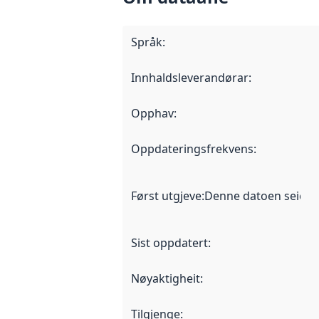
Språk
:
Innhaldsleverandørar
:
Opphav
:
Oppdateringsfrekvens
:
Først utgjeve
:
Denne datoen seier nå
Sist oppdatert
:
Nøyaktigheit
:
Tilgjenge
: