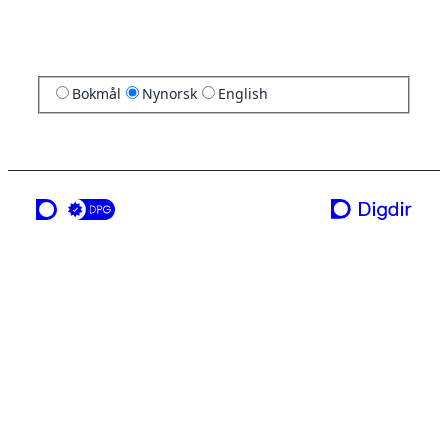
Bokmål
Nynorsk
English
ei teneste frå