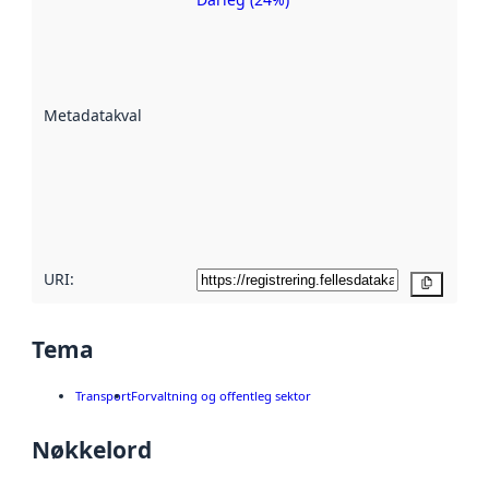
Metadatakvalitet
er ein indikator
på kor godt
datasettene er
beskrive ved
Metadatakvalitet
:
hjelp av
metadata.
Les meir om
metadatakvalitet
her
URI:
Kopier
Tema
Transport
Forvaltning og offentleg sektor
Nøkkelord