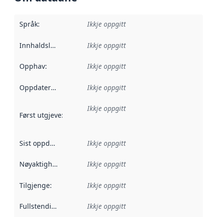
Språk
:
Ikkje oppgitt
Innhaldsleverandørar
Ikkje oppgitt
:
Opphav
:
Ikkje oppgitt
Oppdateringsfrekvens
Ikkje oppgitt
:
Ikkje oppgitt
Først utgjeve
:
Denne datoen seier når dataa i dette datasettet 
Sist oppdatert
:
Ikkje oppgitt
Nøyaktigheit
:
Ikkje oppgitt
Tilgjenge
:
Ikkje oppgitt
Fullstendigheit
:
Ikkje oppgitt