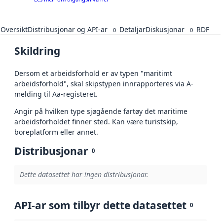
Oversikt
Distribusjonar og API-ar
Detaljar
Diskusjonar
RDF
0
0
Skildring
Dersom et arbeidsforhold er av typen "maritimt
arbeidsforhold", skal skipstypen innrapporteres via A-
melding til Aa-registeret.
Angir på hvilken type sjøgående fartøy det maritime
arbeidsforholdet finner sted. Kan være turistskip,
boreplatform eller annet.
Distribusjonar
0
Dette datasettet har ingen distribusjonar.
API-ar som tilbyr dette datasettet
0