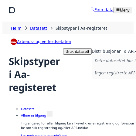
Hopp til hovudinnhald
Finn data
Meny
Heim
Datasett
Skipstyper i Aa-registeret
Arbeids- og velferdsetaten
Distribusjonar
API
Bruk datasett
0
Skipstyper
Dette datasettet har 
i Aa-
Ingen registrerte API-
registeret
Datasett
Allmenn tilgang
Tilgjengeleg for alle. Tilgang kan likevel krevje registrering og førespu
be om slik registrering og/eller API-nøklar.
Les meir om tilgangsnivå her