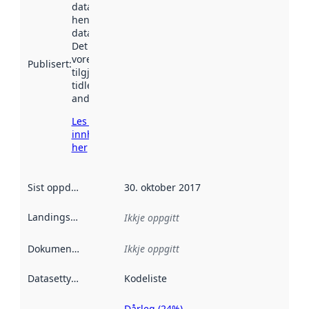
datasettet vart
henta inn av
data.norge.no.
Det kan ha
vore
Publisert
:
tilgjengeleg
tidlegare
andre stader.
Les meir om
innhenting
her
Sist oppdatert
:
30. oktober 2017
Landingsside
:
Ikkje oppgitt
Dokumentasjon
:
Ikkje oppgitt
Datasettype
:
Kodeliste
Dårleg (24%)