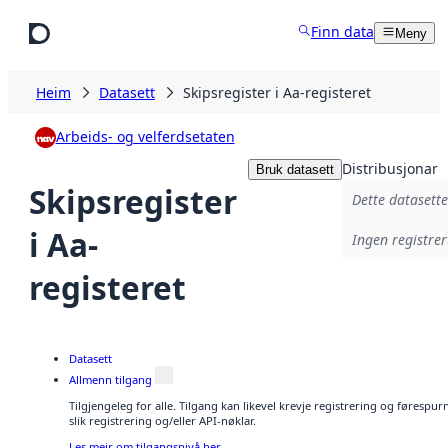
Hopp til hovudinnhald
Finn data
Meny
Heim
Datasett
Skipsregister i Aa-registeret
Arbeids- og velferdsetaten
Distribusjonar
Bruk datasett
Skipsregister
Dette datasette
i Aa-
Ingen registrer
registeret
Datasett
Allmenn tilgang
Tilgjengeleg for alle. Tilgang kan likevel krevje registrering og føresp
slik registrering og/eller API-nøklar.
Les meir om tilgangsnivå her