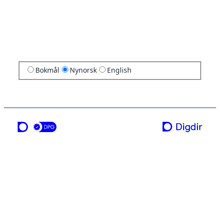
Bokmål
Nynorsk
English
ei teneste frå