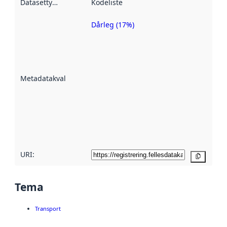
Datasettype
:
Kodeliste
Dårleg (17%)
Metadatakvalitet
er ein indikator
på kor godt
datasettene er
beskrive ved
Metadatakvalitet
:
hjelp av
metadata.
Les meir om
metadatakvalitet
her
URI:
Kopier
Tema
Transport