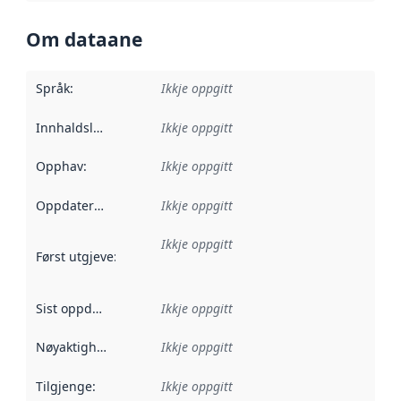
Om dataane
Språk
:
Ikkje oppgitt
Innhaldsleverandørar
Ikkje oppgitt
:
Opphav
:
Ikkje oppgitt
Oppdateringsfrekvens
Ikkje oppgitt
:
Ikkje oppgitt
Først utgjeve
:
Denne datoen seier når dataa i dette datasettet 
Sist oppdatert
:
Ikkje oppgitt
Nøyaktigheit
:
Ikkje oppgitt
Tilgjenge
:
Ikkje oppgitt