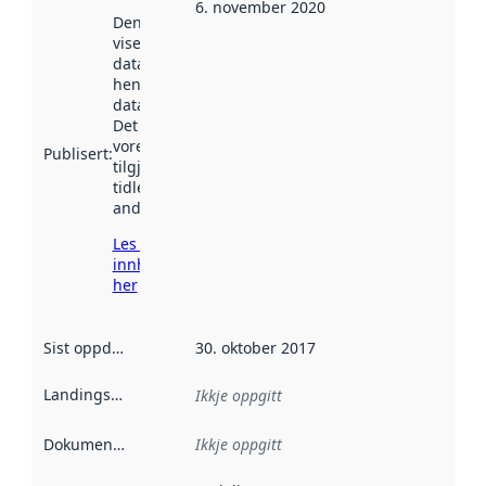
6. november 2020
Denne datoen
viser når
datasettet vart
henta inn av
data.norge.no.
Det kan ha
vore
Publisert
:
tilgjengeleg
tidlegare
andre stader.
Les meir om
innhenting
her
Sist oppdatert
:
30. oktober 2017
Landingsside
:
Ikkje oppgitt
Dokumentasjon
:
Ikkje oppgitt