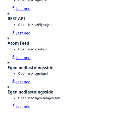
Open lisens
gdb
bin
Last ned
REST-API
Open lisens
API
json
json
Last ned
Atom Feed
Open lisens
xml
bin
Last ned
Egen nedlastningsside
Open lisens
gml
gml
Last ned
Egen nedlastningsside
Open lisens
geojson
geojson
Last ned