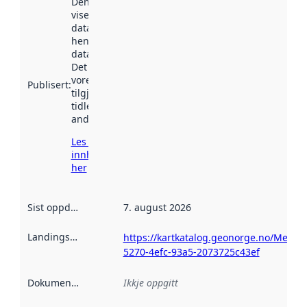
Denne datoen
viser når
datasettet vart
henta inn av
data.norge.no.
Det kan ha
vore
Publisert
:
tilgjengeleg
tidlegare
andre stader.
Les meir om
innhenting
her
Sist oppdatert
:
7. august 2026
Landingsside
:
https://kartkatalog.geonorge.no/Metad
5270-4efc-93a5-2073725c43ef
Dokumentasjon
:
Ikkje oppgitt