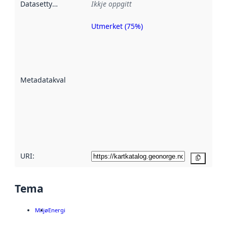
Datasettype
:
Ikkje oppgitt
Utmerket (75%)
Metadatakvalitet
er ein indikator
på kor godt
datasettene er
beskrive ved
Metadatakvalitet
:
hjelp av
metadata.
Les meir om
metadatakvalitet
her
URI:
Kopier
Tema
Miljø
Energi