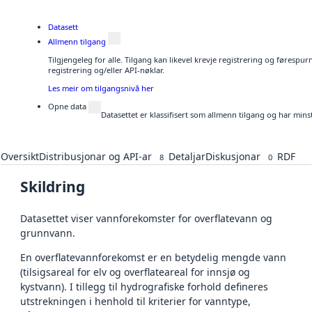
Datasett
Allmenn tilgang
Tilgjengeleg for alle. Tilgang kan likevel krevje registrering og førespu
registrering og/eller API-nøklar.
Les meir om tilgangsnivå her
Opne data
Datasettet er klassifisert som allmenn tilgang og har mins
Oversikt
Distribusjonar og API-ar
Detaljar
Diskusjonar
RDF
8
0
Skildring
Datasettet viser vannforekomster for overflatevann og
grunnvann.
En overflatevannforekomst er en betydelig mengde vann
(tilsigsareal for elv og overflateareal for innsjø og
kystvann). I tillegg til hydrografiske forhold defineres
utstrekningen i henhold til kriterier for vanntype,