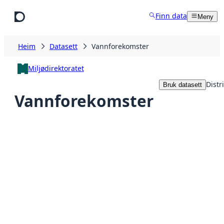
Hopp til hovudinnhald
Finn data
Meny
Heim
Datasett
Vannforekomster
Miljødirektoratet
Distr
Bruk datasett
Vannforekomster