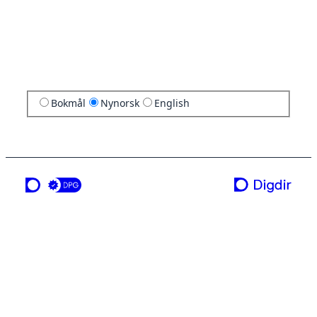
Bokmål
Nynorsk
English
ei teneste frå