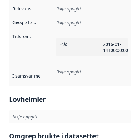
Relevans
:
Ikkje oppgitt
Geografisk område
:
Ikkje oppgitt
Tidsrom
:
Frå
:
2016-01-
14T00:00:00Z
Ikkje oppgitt
I samsvar med
:
Referanse til ei implementeringsregel eller an
Lovheimler
Ikkje oppgitt
Omgrep brukte i datasettet