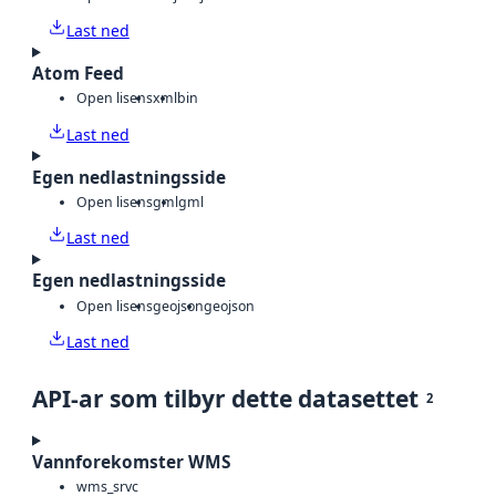
Last ned
Atom Feed
Open lisens
xml
bin
Last ned
Egen nedlastningsside
Open lisens
gml
gml
Last ned
Egen nedlastningsside
Open lisens
geojson
geojson
Last ned
API-ar som tilbyr dette datasettet
2
Vannforekomster WMS
wms_srvc