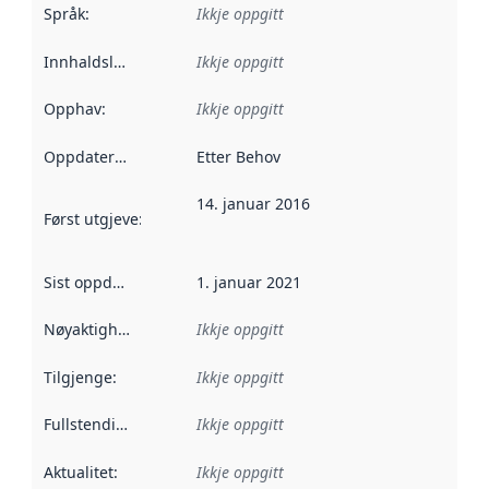
Språk
:
Ikkje oppgitt
Innhaldsleverandørar
Ikkje oppgitt
:
Opphav
:
Ikkje oppgitt
Oppdateringsfrekvens
Etter Behov
:
14. januar 2016
Først utgjeve
:
Denne datoen seier når dataa i dette datasettet 
Sist oppdatert
:
1. januar 2021
Nøyaktigheit
:
Ikkje oppgitt
Tilgjenge
:
Ikkje oppgitt
Fullstendigheit
:
Ikkje oppgitt
Aktualitet
:
Ikkje oppgitt