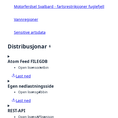
Motorferdsel Svalbard - fartsrestriksjoner fuglefjell
Vannregioner
Sensitive artsdata
Distribusjonar
6
Atom Feed FILEGDB
Open lisens
octet
bin
Last ned
Egen nedlastningsside
Open lisens
gdb
bin
Last ned
REST-API
Open lisens
API
json
json