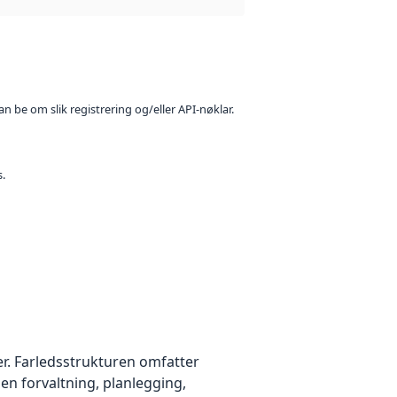
n be om slik registrering og/eller API-nøklar.
s.
er. Farledsstrukturen omfatter
nen forvaltning, planlegging,