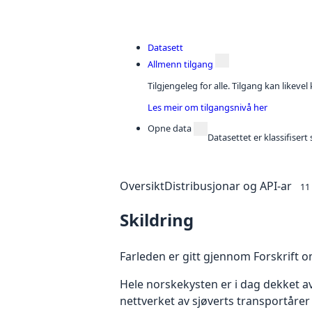
Datasett
Allmenn tilgang
Tilgjengeleg for alle. Tilgang kan likeve
Les meir om tilgangsnivå her
Opne data
Datasettet er klassifiser
Oversikt
Distribusjonar og API-ar
11
Skildring
Farleden er gitt gjennom Forskrift om
Hele norskekysten er i dag dekket av
nettverket av sjøverts transportårer