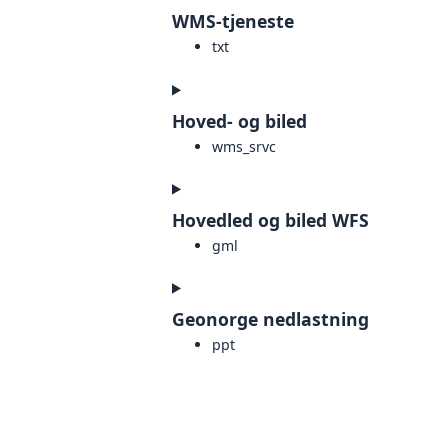
WMS-tjeneste
txt
Hoved- og biled
wms_srvc
Hovedled og biled WFS
gml
Geonorge nedlastning
ppt