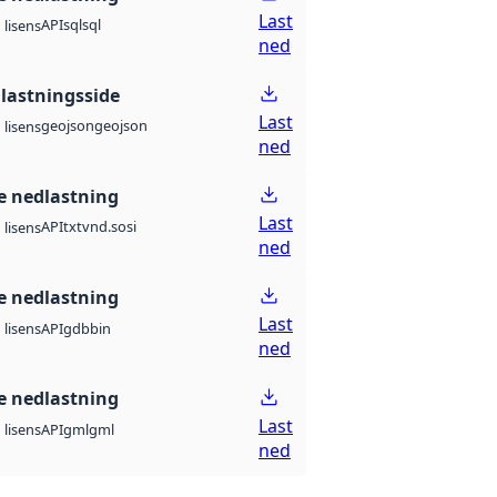
Last
API
sql
sql
lisens
ned
lastningsside
Last
geojson
geojson
lisens
ned
 nedlastning
Last
API
txt
vnd.sosi
lisens
ned
 nedlastning
Last
API
gdb
bin
lisens
ned
 nedlastning
Last
API
gml
gml
lisens
ned