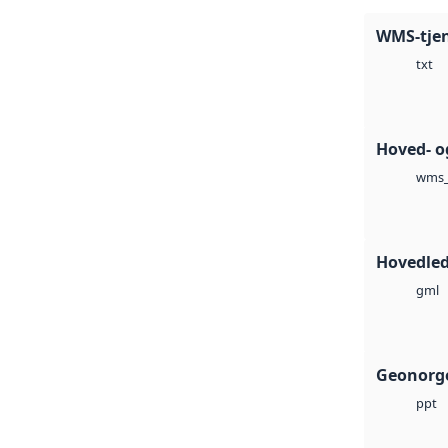
WMS-tje
txt
Hoved- o
wms_
Hovedled
gml
Geonorge
ppt