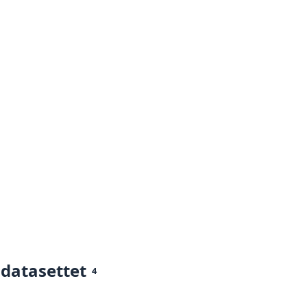
 datasettet
4