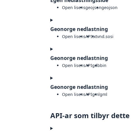
Egen nedlastningsside
Open lisens
geojson
geojson
Geonorge nedlastning
Open lisens
API
txt
vnd.sosi
Geonorge nedlastning
Open lisens
API
gdb
bin
Geonorge nedlastning
Open lisens
API
gml
gml
API-ar som tilbyr dette