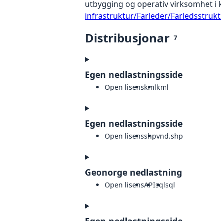
utbygging og operativ virksomhet i
infrastruktur/Farleder/Farledsstruk
Distribusjonar
7
Egen nedlastningsside
Open lisens
kml
kml
Egen nedlastningsside
Open lisens
shp
vnd.shp
Geonorge nedlastning
Open lisens
API
sql
sql