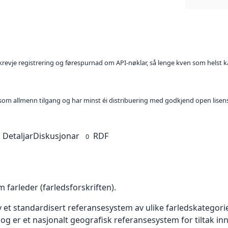
l krevje registrering og førespurnad om API-nøklar, så lenge kven som helst ka
t som allmenn tilgang og har minst éi distribuering med godkjend open lisen
Detaljar
Diskusjonar
RDF
0
 farleder (farledsforskriften).
 et standardisert referansesystem av ulike farledskategori
 og er et nasjonalt geografisk referansesystem for tiltak in