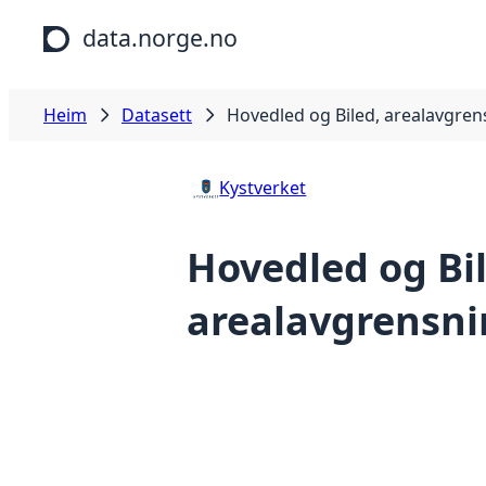
Hopp til hovudinnhald
data.norge.no
Heim
Datasett
Hovedled og Biled, arealavgren
Kystverket
Hovedled og Bil
arealavgrensn