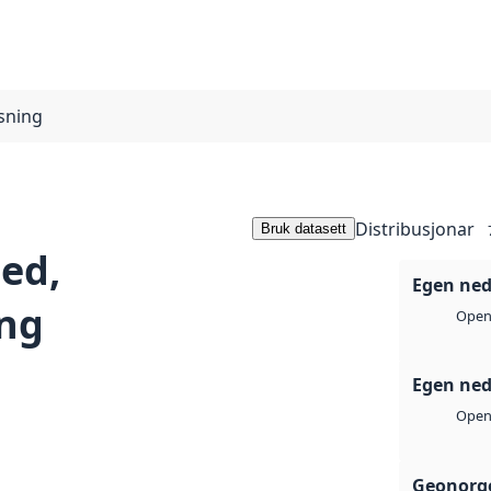
sning
Distribusjonar
Bruk datasett
ed,
Egen ned
ing
Open 
Egen ned
Open 
Geonorge