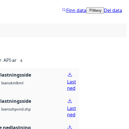
Finn data
Del data
Meny
API-ar
7
4
lastningsside
Last
kml
kml
lisens
ned
lastningsside
Last
shp
vnd.shp
lisens
ned
 nedlastning