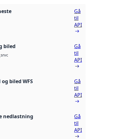
neste
Gå
til
API
g biled
Gå
til
srvc
API
 og biled WFS
Gå
til
API
 nedlastning
Gå
til
API