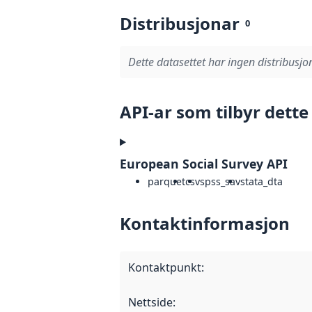
Distribusjonar
0
Dette datasettet har ingen distribusjo
API-ar som tilbyr dette
European Social Survey API
parquet
csv
spss_sav
stata_dta
Kontaktinformasjon
Kontaktpunkt
:
Nettside
: