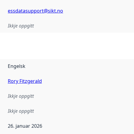
essdatasupport@sikt.no
Ikkje oppgitt
Engelsk
Rory Fitzgerald
Ikkje oppgitt
Ikkje oppgitt
26. januar 2026
r dataa i dette datasettet først blei utgitt. Det kan ha skje