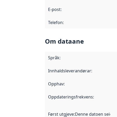
E-post
:
Telefon
:
Om dataane
Språk
:
Innhaldsleverandørar
:
Opphav
:
Oppdateringsfrekvens
:
Først utgjeve
:
Denne datoen seier nå