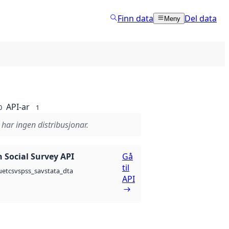
Finn data
Del data
Meny
API-ar
0
1
 har ingen distribusjonar.
 Social Survey API
Gå
til
csv
spss_sav
stata_dta
uet
API