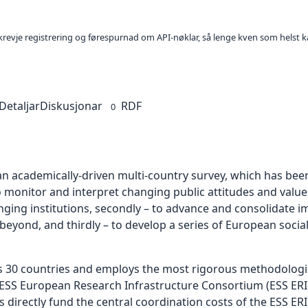
l krevje registrering og førespurnad om API-nøklar, så lenge kven som helst ka
Detaljar
Diskusjonar
RDF
0
an academically-driven multi-country survey, which has bee
– to monitor and interpret changing public attitudes and valu
nging institutions, secondly – to advance and consolidate 
ond, and thirdly – to develop a series of European social i
rs 30 countries and employs the most rigorous methodologie
SS European Research Infrastructure Consortium (ESS ERI
 directly fund the central coordination costs of the ESS ERI