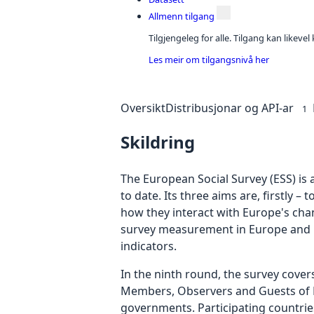
Allmenn tilgang
Tilgjengeleg for alle. Tilgang kan likeve
Les meir om tilgangsnivå her
Oversikt
Distribusjonar og API-ar
1
Skildring
The European Social Survey (ESS) is 
to date. Its three aims are, firstly 
how they interact with Europe's cha
survey measurement in Europe and bey
indicators.
In the ninth round, the survey cove
Members, Observers and Guests of E
governments. Participating countries