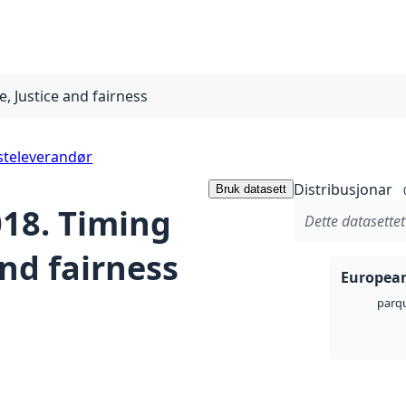
e, Justice and fairness
steleverandør
Distribusjonar
Bruk datasett
018. Timing
Dette datasettet
 and fairness
European
parq