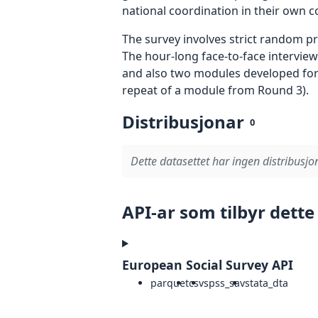
national coordination in their own c
The survey involves strict random p
The hour-long face-to-face interview
and also two modules developed for R
repeat of a module from Round 3).
Distribusjonar
0
Dette datasettet har ingen distribusjo
API-ar som tilbyr dette
European Social Survey API
parquet
csv
spss_sav
stata_dta