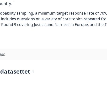
ountry.
robability sampling, a minimum target response rate of 70%
 includes questions on a variety of core topics repeated f
ound 9 covering Justice and Fairness in Europe, and the Timi
nar.
 datasettet
1