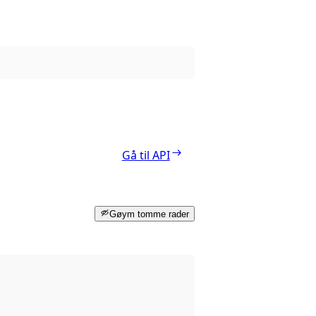
Gå til API
Gøym tomme rader