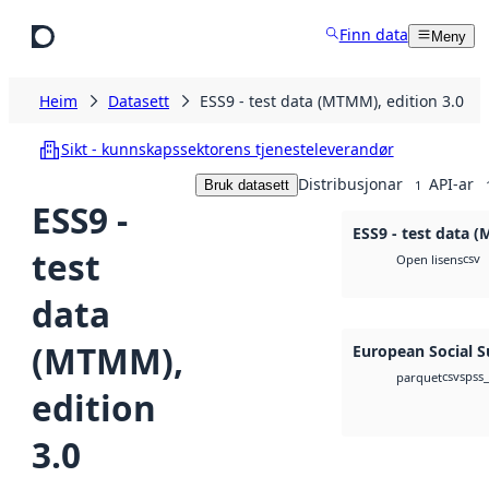
Hopp til hovudinnhald
Finn data
Meny
Heim
Datasett
ESS9 - test data (MTMM), edition 3.0
Sikt - kunnskapssektorens tjenesteleverandør
Distribusjonar
API-ar
Bruk datasett
1
ESS9 -
ESS9 - test data (
test
csv
Open lisens
data
(MTMM),
European Social S
csv
spss
parquet
edition
3.0