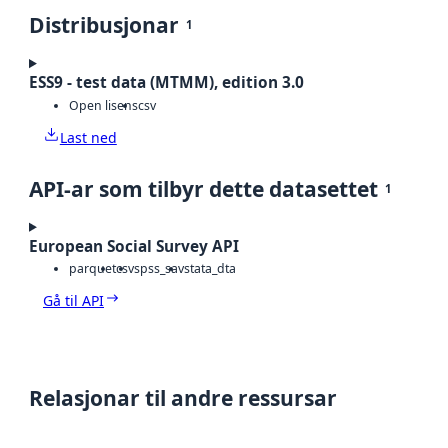
Distribusjonar
1
ESS9 - test data (MTMM), edition 3.0
Open lisens
csv
Last ned
API-ar som tilbyr dette datasettet
1
European Social Survey API
parquet
csv
spss_sav
stata_dta
Gå til API
Relasjonar til andre ressursar