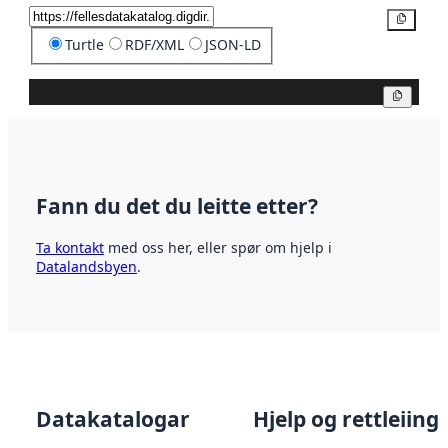
Kopier
Turtle
RDF/XML
JSON-LD
Kopier
Fann du det du leitte etter?
Ta kontakt
med oss her, eller spør om hjelp i
Datalandsbyen
.
Datakatalogar
Hjelp og rettleiing