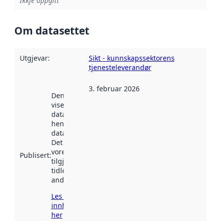
Ikkje oppgitt
Om datasettet
Utgjevar
:
Sikt - kunnskapssektorens
tjenesteleverandør
3. februar 2026
Denne datoen
viser når
datasettet vart
henta inn av
data.norge.no.
Det kan ha
vore
Publisert
:
tilgjengeleg
tidlegare
andre stader.
Les meir om
innhenting
her