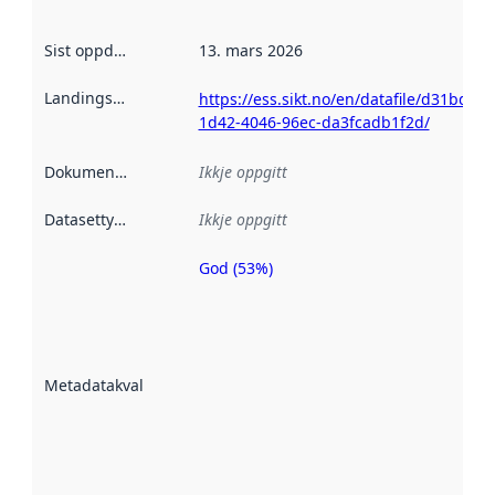
Sist oppdatert
:
13. mars 2026
Landingsside
:
https://ess.sikt.no/en/datafile/d31bd02e
1d42-4046-96ec-da3fcadb1f2d/
Dokumentasjon
:
Ikkje oppgitt
Datasettype
:
Ikkje oppgitt
God (53%)
Metadatakvalitet
er ein indikator
på kor godt
datasettene er
beskrive ved
Metadatakvalitet
:
hjelp av
metadata.
Les meir om
metadatakvalitet
her