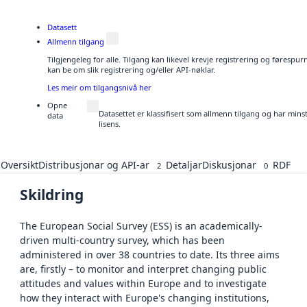
Datasett
Allmenn tilgang
Tilgjengeleg for alle. Tilgang kan likevel krevje registrering og førespu
kan be om slik registrering og/eller API-nøklar.
Les meir om tilgangsnivå her
Opne
Datasettet er klassifisert som allmenn tilgang og har min
data
lisens.
Oversikt
Distribusjonar og API-ar
Detaljar
Diskusjonar
RDF
2
0
Skildring
The European Social Survey (ESS) is an academically-
driven multi-country survey, which has been
administered in over 38 countries to date. Its three aims
are, firstly – to monitor and interpret changing public
attitudes and values within Europe and to investigate
how they interact with Europe's changing institutions,