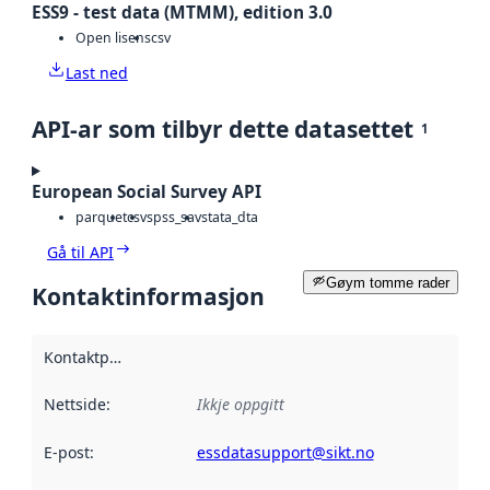
ESS9 - test data (MTMM), edition 3.0
Open lisens
csv
Last ned
API-ar som tilbyr dette datasettet
1
European Social Survey API
parquet
csv
spss_sav
stata_dta
Gå til API
Gøym tomme rader
Kontaktinformasjon
Kontaktpunkt
:
Nettside
:
Ikkje oppgitt
E-post
:
essdatasupport@sikt.no