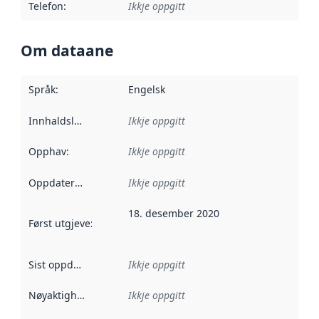
Telefon
:
Ikkje oppgitt
Om dataane
Språk
:
Engelsk
Innhaldsleverandørar
Ikkje oppgitt
:
Opphav
:
Ikkje oppgitt
Oppdateringsfrekvens
Ikkje oppgitt
:
18. desember 2020
Først utgjeve
:
Denne datoen seier når dataa i dette datasettet 
Sist oppdatert
:
Ikkje oppgitt
Nøyaktigheit
:
Ikkje oppgitt