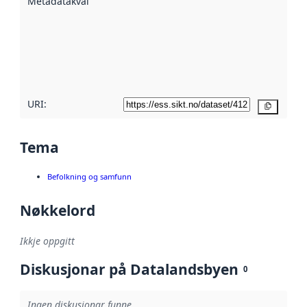
Metadatakvalitet
:
hjelp av
metadata.
Les meir om
metadatakvalitet
her
URI:
Kopier
Tema
Befolkning og samfunn
Nøkkelord
Ikkje oppgitt
Diskusjonar på Datalandsbyen
0
Ingen diskusjonar funne