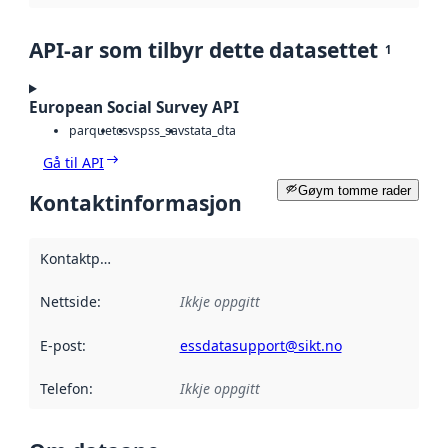
API-ar som tilbyr dette datasettet
1
European Social Survey API
parquet
csv
spss_sav
stata_dta
Gå til API
Gøym tomme rader
Kontaktinformasjon
Kontaktpunkt
:
Nettside
:
Ikkje oppgitt
E-post
:
essdatasupport@sikt.no
Telefon
:
Ikkje oppgitt