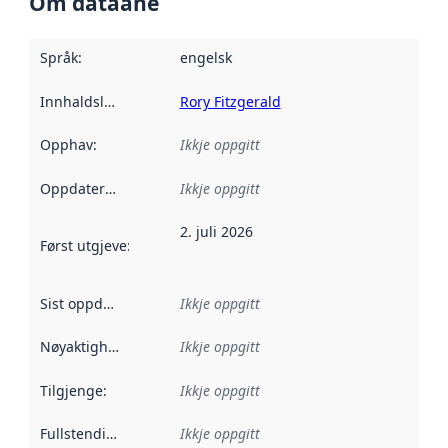
Om dataane
Språk
:
engelsk
Innhaldsleverandørar
Rory Fitzgerald
:
Opphav
:
Ikkje oppgitt
Oppdateringsfrekvens
Ikkje oppgitt
:
2. juli 2026
Først utgjeve
:
Denne datoen seier når dataa i dette datasettet 
Sist oppdatert
:
Ikkje oppgitt
Nøyaktigheit
:
Ikkje oppgitt
Tilgjenge
:
Ikkje oppgitt
Fullstendigheit
:
Ikkje oppgitt