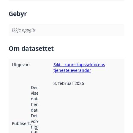
Gebyr
Ikkje oppgitt
Om datasettet
Utgjevar
:
Sikt - kunnskapssektorens
tjenesteleverandør
3. februar 2026
Denne datoen
viser når
datasettet vart
henta inn av
data.norge.no.
Det kan ha
vore
Publisert
:
tilgjengeleg
tidlegare