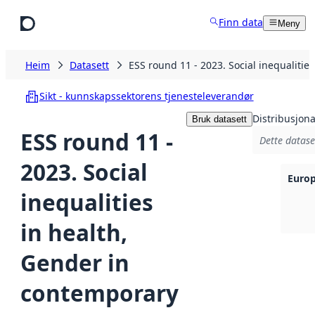
Hopp til hovudinnhald
Finn data
Meny
Heim
Datasett
ESS round 11 - 2023. Social inequaliti
Sikt - kunnskapssektorens tjenesteleverandør
Distribusjona
Bruk datasett
ESS round 11 -
Dette datase
2023. Social
Europ
inequalities
in health,
Gender in
contemporary