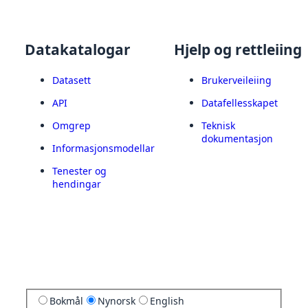
Datakatalogar
Hjelp og rettleiing
Datasett
Brukerveileiing
API
Datafellesskapet
Omgrep
Teknisk
dokumentasjon
Informasjonsmodellar
Tenester og
hendingar
Bokmål
Nynorsk
English