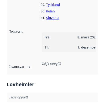
Tyskland
Polen
Slovenia
Tidsrom
:
Frå
:
8. mars 2023
Til
:
1. desember 202
Ikkje oppgitt
I samsvar med
:
Referanse til ei implementeringsregel eller an
Lovheimler
Ikkje oppgitt