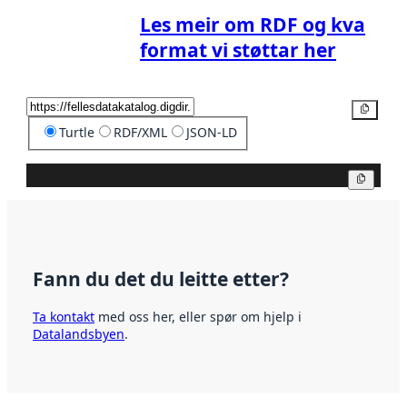
Les meir om RDF og kva
format vi støttar her
Kopier
Turtle
RDF/XML
JSON-LD
Kopier
Fann du det du leitte etter?
Ta kontakt
med oss her, eller spør om hjelp i
Datalandsbyen
.