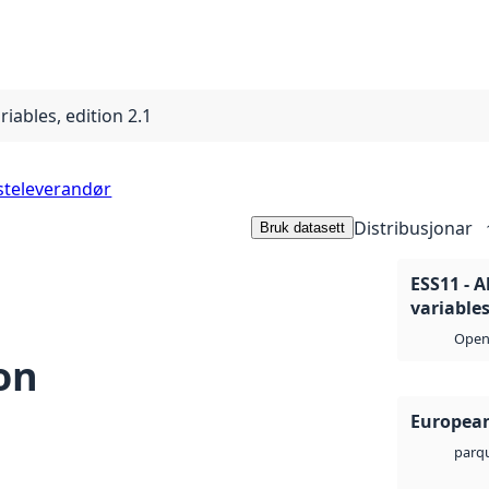
iables, edition 2.1
steleverandør
Distribusjonar
Bruk datasett
ESS11 - 
variables
Open 
ion
European
parq