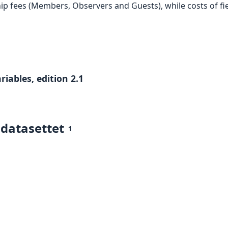
 fees (Members, Observers and Guests), while costs of fi
iables, edition 2.1
 datasettet
1