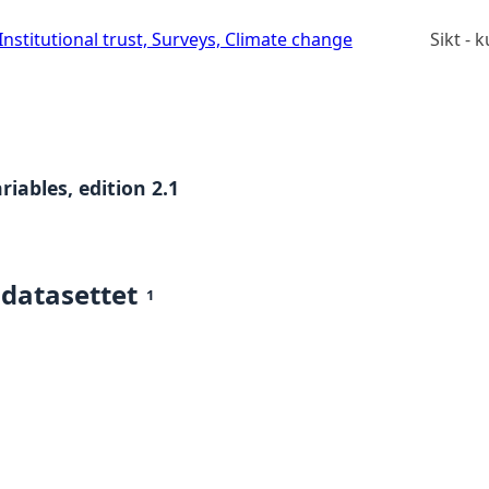
stitutional trust, Surveys, Climate change
Sikt -
iables, edition 2.1
 datasettet
1