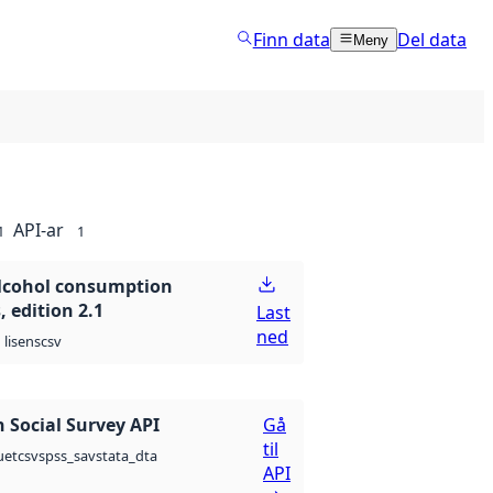
Finn data
Del data
Meny
API-ar
1
1
Alcohol consumption
, edition 2.1
Last
ned
csv
lisens
 Social Survey API
Gå
til
csv
spss_sav
stata_dta
uet
API