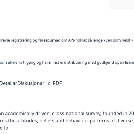
l krevje registrering og førespurnad om API-nøklar, så lenge kven som helst ka
t som allmenn tilgang og har minst éi distribuering med godkjend open lisen
Detaljar
Diskusjonar
RDF
0
an academically driven, cross-national survey, founded in 20
es the attitudes, beliefs and behaviour patterns of diverse
e to: