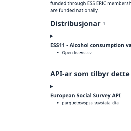
funded through ESS ERIC membership
are funded nationally.
Distribusjonar
1
ESS11 - Alcohol consumption var
Open lisens
csv
API-ar som tilbyr dette
European Social Survey API
parquet
csv
spss_sav
stata_dta