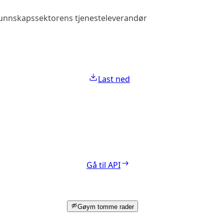
 kunnskapssektorens tjenesteleverandør
Allmenn tilga
Last ned
Gå til API
Gøym tomme rader