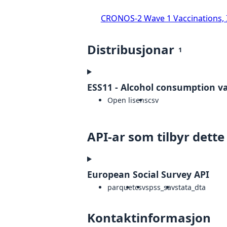
CRONOS-2 Wave 1 Vaccinations, In
Distribusjonar
1
ESS11 - Alcohol consumption var
Open lisens
csv
API-ar som tilbyr dette
European Social Survey API
parquet
csv
spss_sav
stata_dta
Kontaktinformasjon