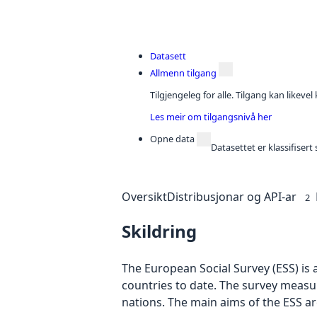
Datasett
Allmenn tilgang
Tilgjengeleg for alle. Tilgang kan likeve
Les meir om tilgangsnivå her
Opne data
Datasettet er klassifiser
Oversikt
Distribusjonar og API-ar
2
Skildring
The European Social Survey (ESS) is 
countries to date. The survey measur
nations. The main aims of the ESS ar