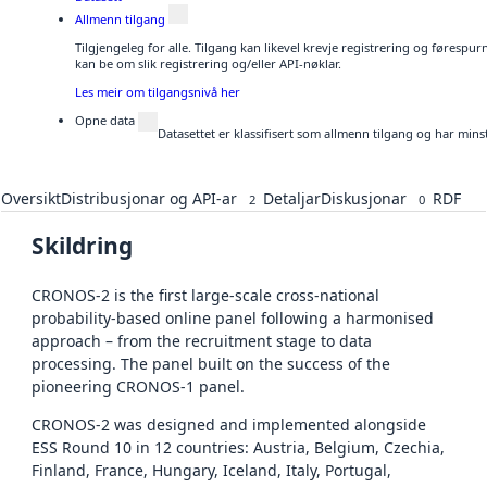
Allmenn tilgang
Tilgjengeleg for alle. Tilgang kan likevel krevje registrering og førespu
kan be om slik registrering og/eller API-nøklar.
Les meir om tilgangsnivå her
Opne data
Datasettet er klassifisert som allmenn tilgang og har mins
Oversikt
Distribusjonar og API-ar
Detaljar
Diskusjonar
RDF
2
0
Skildring
CRONOS-2 is the first large-scale cross-national
probability-based online panel following a harmonised
approach – from the recruitment stage to data
processing. The panel built on the success of the
pioneering CRONOS-1 panel.
CRONOS-2 was designed and implemented alongside
ESS Round 10 in 12 countries: Austria, Belgium, Czechia,
Finland, France, Hungary, Iceland, Italy, Portugal,