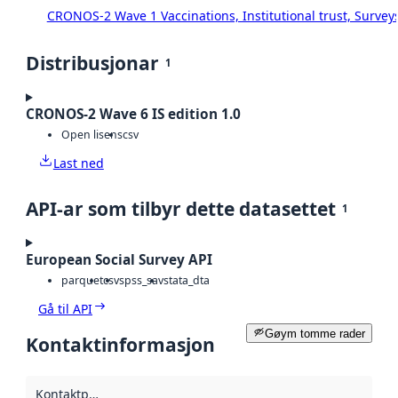
CRONOS-2 Wave 1 Vaccinations, Institutional trust, Survey
Distribusjonar
1
CRONOS-2 Wave 6 IS edition 1.0
Open lisens
csv
Last ned
API-ar som tilbyr dette datasettet
1
European Social Survey API
parquet
csv
spss_sav
stata_dta
Gå til API
Gøym tomme rader
Kontaktinformasjon
Kontaktpunkt
: