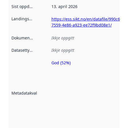
Sist oppdatert
:
13. april 2026
Landingsside
:
https://ess.sikt.no/en/datafile/990c644b
7559-4e86-a923-ee72f9bd08e1/
Dokumentasjon
:
Ikkje oppgitt
Datasettype
:
Ikkje oppgitt
God (52%)
Metadatakvalitet
er ein indikator
på kor godt
datasettene er
beskrive ved
Metadatakvalitet
:
hjelp av
metadata.
Les meir om
metadatakvalitet
her