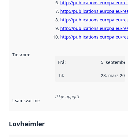
http://publications.europa.eu/resour
http://publications.europa.eu/resour
http://publications.europa.eu/resour
http://publications.europa.eu/resour
http://publications.europa.eu/resour
Tidsrom
:
Frå
:
5. september 202
Til
:
23. mars 2023
Ikkje oppgitt
I samsvar med
:
Referanse til ei implementeringsregel eller an
Lovheimler