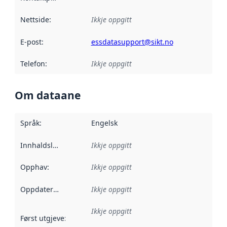
Nettside
:
Ikkje oppgitt
E-post
:
essdatasupport@sikt.no
Telefon
:
Ikkje oppgitt
Om dataane
Språk
:
Engelsk
Innhaldsleverandørar
Ikkje oppgitt
:
Opphav
:
Ikkje oppgitt
Oppdateringsfrekvens
Ikkje oppgitt
:
Ikkje oppgitt
Først utgjeve
:
Denne datoen seier når dataa i dette datasettet 