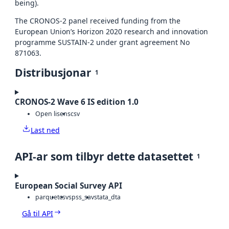
being).
The CRONOS-2 panel received funding from the
European Union’s Horizon 2020 research and innovation
programme SUSTAIN-2 under grant agreement No
871063.
Distribusjonar
1
CRONOS-2 Wave 6 IS edition 1.0
Open lisens
csv
Last ned
API-ar som tilbyr dette datasettet
1
European Social Survey API
parquet
csv
spss_sav
stata_dta
Gå til API