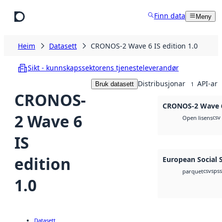
Hopp til hovudinnhald
Finn data
Meny
Heim
Datasett
CRONOS-2 Wave 6 IS edition 1.0
Sikt - kunnskapssektorens tjenesteleverandør
Distribusjonar
API-ar
Bruk datasett
1
CRONOS-
CRONOS-2 Wave 6 
2 Wave 6
csv
Open lisens
IS
edition
European Social 
csv
spss
parquet
1.0
Datasett