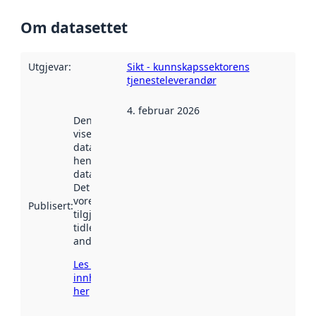
Om datasettet
Utgjevar
:
Sikt - kunnskapssektorens
tjenesteleverandør
4. februar 2026
Denne datoen
viser når
datasettet vart
henta inn av
data.norge.no.
Det kan ha
vore
Publisert
:
tilgjengeleg
tidlegare
andre stader.
Les meir om
innhenting
her