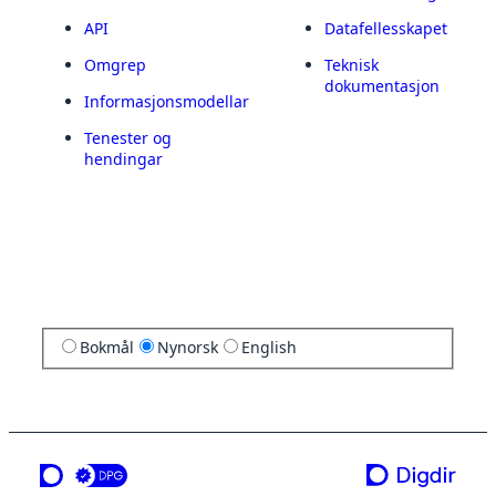
API
Datafellesskapet
Omgrep
Teknisk
dokumentasjon
Informasjonsmodellar
Tenester og
hendingar
Bokmål
Nynorsk
English
ei teneste frå