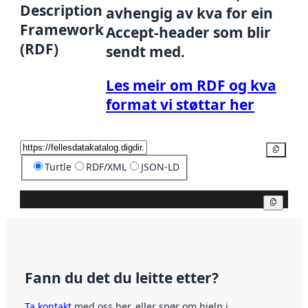
Description
avhengig av kva for ein
Framework
Accept-header som blir
(RDF)
sendt med.
Les meir om RDF og kva
format vi støttar her
Kopier
Turtle
RDF/XML
JSON-LD
Kopier
Fann du det du leitte etter?
Ta kontakt
med oss her, eller spør om hjelp i