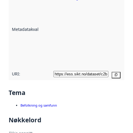
Metadatakvalitet
er ein indikator
på kor godt
datasettene er
beskrive ved
Metadatakvalitet
:
hjelp av
metadata.
Les meir om
metadatakvalitet
her
URI:
Kopier
Tema
Befolkning og samfunn
Nøkkelord