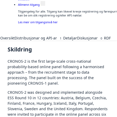
Allmenn tilgang
Tilgjengeleg for alle. Tilgang kan likevel krevje registrering og førespu
kan be om slik registrering og/eller API-nøklar.
Les meir om tilgangsnivå her
Oversikt
Distribusjonar og API-ar
Detaljar
Diskusjonar
RDF
1
0
Skildring
CRONOS-2 is the first large-scale cross-national
probability-based online panel following a harmonised
approach – from the recruitment stage to data
processing. The panel built on the success of the
pioneering CRONOS-1 panel.
CRONOS-2 was designed and implemented alongside
ESS Round 10 in 12 countries: Austria, Belgium, Czechia,
Finland, France, Hungary, Iceland, Italy, Portugal,
Slovenia, Sweden and the United Kingdom. Respondents
were invited to participate in the online panel across six