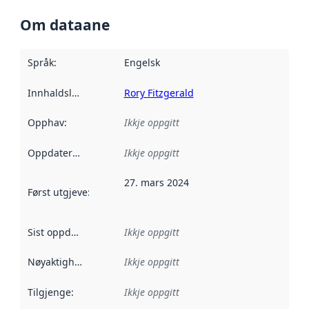
Om dataane
Språk
:
Engelsk
Innhaldsleverandørar
Rory Fitzgerald
:
Opphav
:
Ikkje oppgitt
Oppdateringsfrekvens
Ikkje oppgitt
:
27. mars 2024
Først utgjeve
:
Denne datoen seier når dataa i dette datasettet 
Sist oppdatert
:
Ikkje oppgitt
Nøyaktigheit
:
Ikkje oppgitt
Tilgjenge
:
Ikkje oppgitt