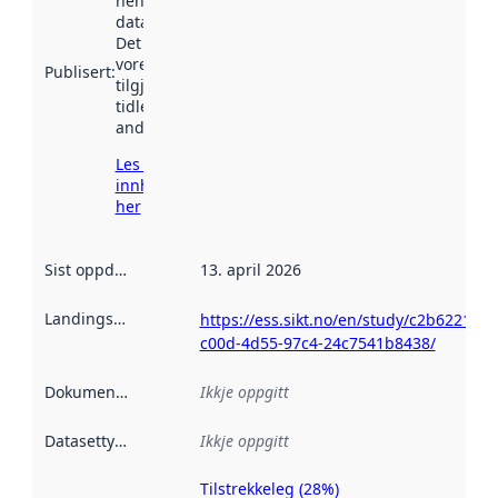
henta inn av
data.norge.no.
Det kan ha
vore
Publisert
:
tilgjengeleg
tidlegare
andre stader.
Les meir om
innhenting
her
Sist oppdatert
:
13. april 2026
Landingsside
:
https://ess.sikt.no/en/study/c2b6221f-
c00d-4d55-97c4-24c7541b8438/
Dokumentasjon
:
Ikkje oppgitt
Datasettype
:
Ikkje oppgitt
Tilstrekkeleg (28%)