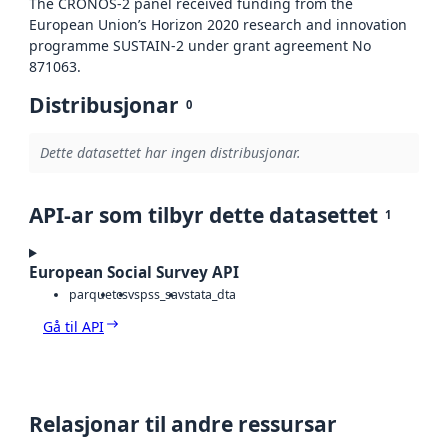
The CRONOS-2 panel received funding from the
European Union’s Horizon 2020 research and innovation
programme SUSTAIN-2 under grant agreement No
871063.
Distribusjonar
0
Dette datasettet har ingen distribusjonar.
API-ar som tilbyr dette datasettet
1
European Social Survey API
parquet
csv
spss_sav
stata_dta
Gå til API
Relasjonar til andre ressursar