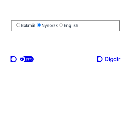
Bokmål
Nynorsk
English
ei teneste frå