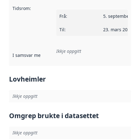
Tidsrom
:
Frå
:
5. september 202
Til
:
23. mars 2023
Ikkje oppgitt
I samsvar med
:
Referanse til ei implementeringsregel eller an
Lovheimler
Ikkje oppgitt
Omgrep brukte i datasettet
Ikkje oppgitt