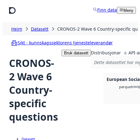
Hopp til hovudinnhald
Finn data
Meny
Heim
Datasett
CRONOS-2 Wave 6 Country-specific que
Sikt - kunnskapssektorens tjenesteleverandør
Distribusjonar
API-a
Bruk datasett
0
CRONOS-
Dette datasettet har in
2 Wave 6
European Socia
Country-
csv
s
parquet
specific
questions
Datasett