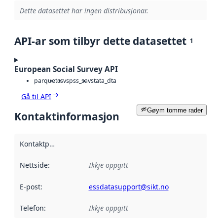
Dette datasettet har ingen distribusjonar.
API-ar som tilbyr dette datasettet
1
European Social Survey API
parquet
csv
spss_sav
stata_dta
Gå til API
Gøym tomme rader
Kontaktinformasjon
Kontaktpunkt
:
Nettside
:
Ikkje oppgitt
E-post
:
essdatasupport@sikt.no
Telefon
:
Ikkje oppgitt