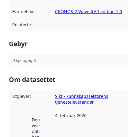
Har del av
:
CRONOS-2 Wave 6 FR edition 1.0
Relaterte ressursar
:
Gebyr
Ikkje oppgitt
Om datasettet
Utgjevar
:
Sikt - kunnskapssektorens
tjenesteleverandør
4. februar 2026
Denne datoen
viser når
datasettet vart