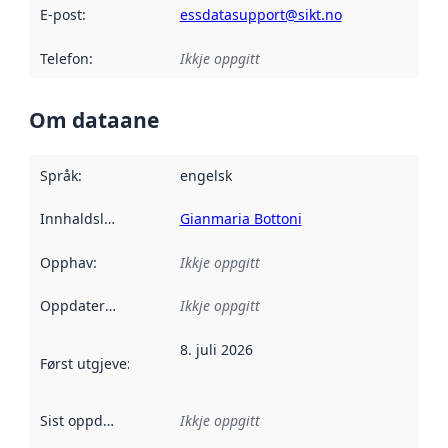
E-post
:
essdatasupport@sikt.no
Telefon
:
Ikkje oppgitt
Om dataane
Språk
:
engelsk
Innhaldsleverandørar
Gianmaria Bottoni
:
Opphav
:
Ikkje oppgitt
Oppdateringsfrekvens
Ikkje oppgitt
:
8. juli 2026
Først utgjeve
:
Denne datoen seier når dataa i dette datasettet 
Sist oppdatert
:
Ikkje oppgitt