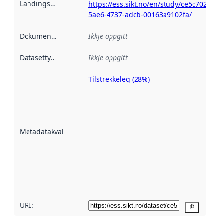
Landingsside
:
https://ess.sikt.no/en/study/ce5c7027-
5ae6-4737-adcb-00163a9102fa/
Dokumentasjon
:
Ikkje oppgitt
Datasettype
:
Ikkje oppgitt
Tilstrekkeleg (28%)
Metadatakvalitet
er ein indikator
på kor godt
datasettene er
beskrive ved
Metadatakvalitet
:
hjelp av
metadata.
Les meir om
metadatakvalitet
her
URI:
Kopier