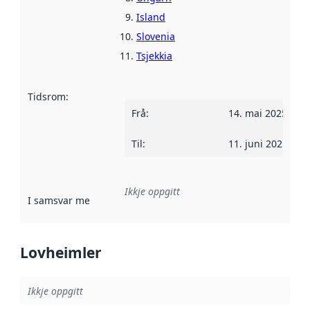
Island
Slovenia
Tsjekkia
Tidsrom
:
Frå
:
14. mai 2025
Til
:
11. juni 2025
Ikkje oppgitt
I samsvar med
:
Referanse til ei implementeringsregel eller an
Lovheimler
Ikkje oppgitt