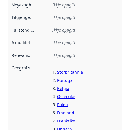
Nøyaktigheit
:
Ikkje oppgitt
Tilgjenge
:
Ikkje oppgitt
Fullstendigheit
:
Ikkje oppgitt
Aktualitet
:
Ikkje oppgitt
Relevans
:
Ikkje oppgitt
Geografisk område
:
Storbritannia
Portugal
Belgia
Østerrike
Polen
Finnland
Frankrike
Ungarn