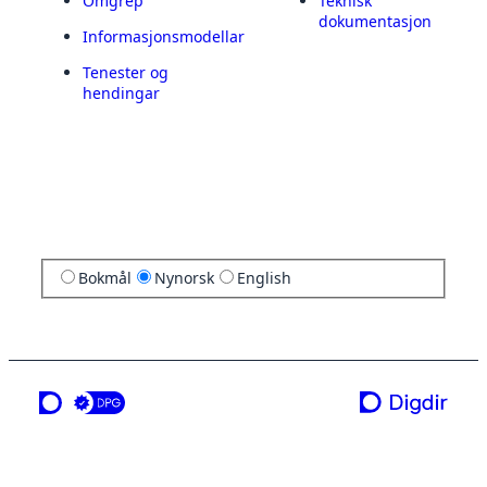
Omgrep
Teknisk
dokumentasjon
Informasjonsmodellar
Tenester og
hendingar
Bokmål
Nynorsk
English
ei teneste frå