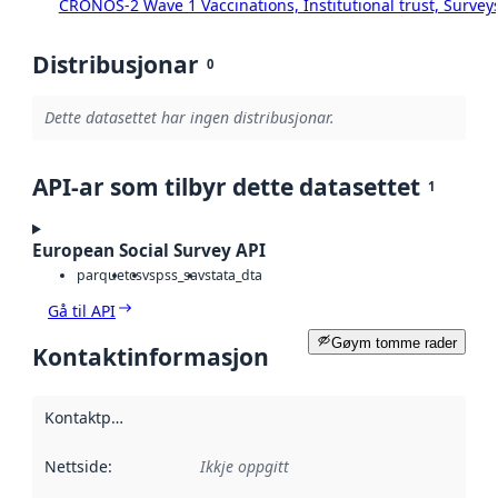
CRONOS-2 Wave 1 Vaccinations, Institutional trust, Survey
Distribusjonar
0
Dette datasettet har ingen distribusjonar.
API-ar som tilbyr dette datasettet
1
European Social Survey API
parquet
csv
spss_sav
stata_dta
Gå til API
Gøym tomme rader
Kontaktinformasjon
Kontaktpunkt
:
Nettside
:
Ikkje oppgitt