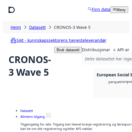
Hopp til hovudinnhald
Finn data
Meny
Heim
Datasett
CRONOS-3 Wave 5
Sikt - kunnskapssektorens tjenesteleverandør
Distribusjonar
API-ar
Bruk datasett
0
CRONOS-
Dette datasettet har inge
3 Wave 5
European Social 
csv
spss
parquet
Datasett
Allmenn tilgang
Tilgjengeleg for alle. Tilgang kan likevel krevje registrering og førespu
kan be om slik registrering og/eller API-nøklar.