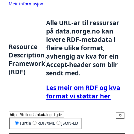
Meir informasjon
Alle URL-ar til ressursar
på data.norge.no kan
levere RDF-metadata i
Resource
fleire ulike format,
Description
avhengig av kva for ein
Framework
Accept-header som blir
(RDF)
sendt med.
Les meir om RDF og kva
format vi støttar her
Kopier
Turtle
RDF/XML
JSON-LD