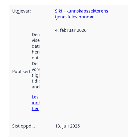
Utgjevar
:
Sikt - kunnskapssektorens
tjenesteleverandør
4. februar 2026
Denne datoen
viser når
datasettet vart
henta inn av
data.norge.no.
Det kan ha
vore
Publisert
:
tilgjengeleg
tidlegare
andre stader.
Les meir om
innhenting
her
Sist oppdatert
:
13. juli 2026