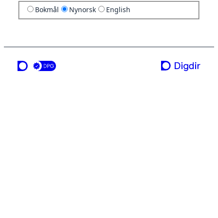
Bokmål
Nynorsk
English
ei teneste frå