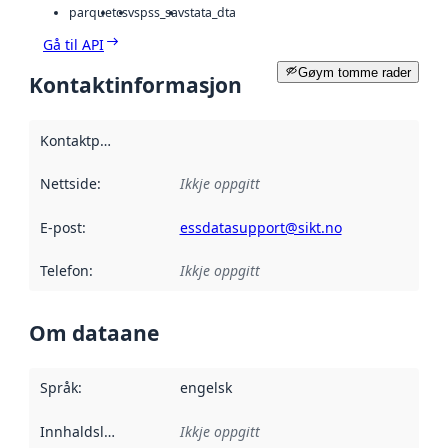
parquet
csv
spss_sav
stata_dta
Gå til API
Gøym tomme rader
Kontaktinformasjon
Kontaktpunkt
:
Nettside
:
Ikkje oppgitt
E-post
:
essdatasupport@sikt.no
Telefon
:
Ikkje oppgitt
Om dataane
Språk
:
engelsk
Innhaldsleverandørar
Ikkje oppgitt
: