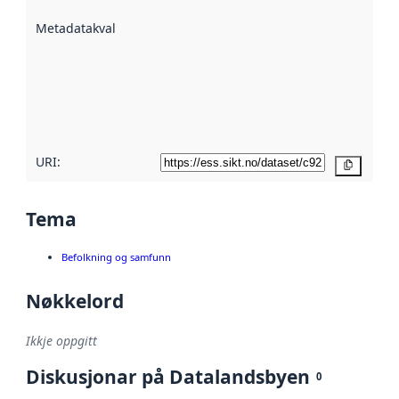
beskrive ved
Metadatakvalitet
:
hjelp av
metadata.
Les meir om
metadatakvalitet
her
URI:
Kopier
Tema
Befolkning og samfunn
Nøkkelord
Ikkje oppgitt
Diskusjonar på Datalandsbyen
0