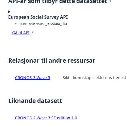
API-ar som tilbyr dette datasettet
1
European Social Survey API
parquet
csv
spss_sav
stata_dta
Gå til API
Relasjonar til andre ressursar
CRONOS-3 Wave 5
Sikt - kunnskapssektorens tjenes
Liknande datasett
CRONOS-2 Wave 3 SE edition 1.0