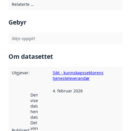
Relaterte ressursar
:
Gebyr
Ikkje oppgitt
Om datasettet
Utgjevar
:
Sikt - kunnskapssektorens
tjenesteleverandør
4. februar 2026
Denne datoen
viser når
datasettet vart
henta inn av
data.norge.no.
Det kan ha
vore
Publisert
: