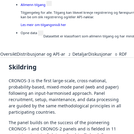
Allmenn tilgang
Tilgjengeleg for alle. Tilgang kan likevel krevje registrering og førespu
kan be om slik registrering og/eller API-nøklar.
Les meir om tilgangsnivå her
Opne data
Datasettet er klassifisert som allmenn tilgang og har mins
Oversikt
Distribusjonar og API-ar
Detaljar
Diskusjonar
RDF
2
0
Skildring
CRONOS-3 is the first large-scale, cross-national,
probability-based, mixed-mode panel (web and paper)
following an input-harmonised approach. Panel
recruitment, setup, maintenance, and data processing
are guided by the same methodological principles in all
participating countries.
The panel builds on the success of the pioneering
CRONOS-1 and CRONOS-2 panels and is fielded in 11