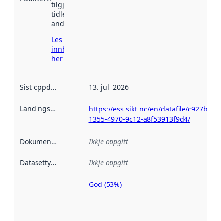
tilgjengeleg
tidlegare
andre stader.
Les meir om
innhenting
her
Sist oppdatert
:
13. juli 2026
Landingsside
:
https://ess.sikt.no/en/datafile/c927b7cf-
1355-4970-9c12-a8f53913f9d4/
Dokumentasjon
:
Ikkje oppgitt
Datasettype
:
Ikkje oppgitt
God (53%)
Metadatakvalitet
er ein indikator
på kor godt
datasettene er