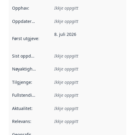
Opphav
:
Ikkje oppgitt
Oppdateringsfrekvens
Ikkje oppgitt
:
8. juli 2026
Først utgjeve
:
Denne datoen seier når dataa i dette datasettet 
Sist oppdatert
:
Ikkje oppgitt
Nøyaktigheit
:
Ikkje oppgitt
Tilgjenge
:
Ikkje oppgitt
Fullstendigheit
:
Ikkje oppgitt
Aktualitet
:
Ikkje oppgitt
Relevans
:
Ikkje oppgitt
Geografisk område
: