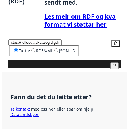
(RDF)
sendt med.
Les meir om RDF og kva
format vi støttar her
Kopier
Turtle
RDF/XML
JSON-LD
Kopier
Fann du det du leitte etter?
Ta kontakt
med oss her, eller spør om hjelp i
Datalandsbyen
.