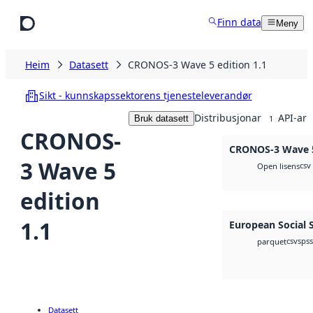
Hopp til hovudinnhald
Finn data
Meny
Heim
Datasett
CRONOS-3 Wave 5 edition 1.1
Sikt - kunnskapssektorens tjenesteleverandør
Distribusjonar
API-ar
Bruk datasett
1
CRONOS-
CRONOS-3 Wave 5
3 Wave 5
csv
Open lisens
edition
1.1
European Social 
csv
spss
parquet
Datasett