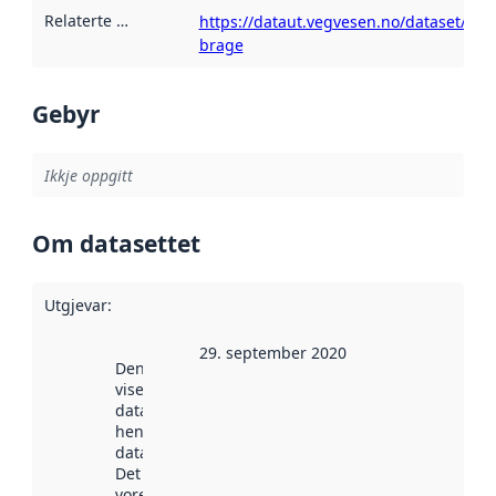
Relaterte ressursar
:
https://dataut.vegvesen.no/dataset/vite
brage
Gebyr
Ikkje oppgitt
Om datasettet
Utgjevar
:
29. september 2020
Denne datoen
viser når
datasettet vart
henta inn av
data.norge.no.
Det kan ha
vore