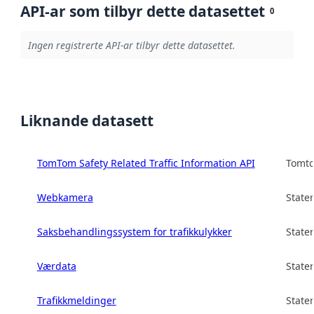
API-ar som tilbyr dette datasettet
0
Ingen registrerte API-ar tilbyr dette datasettet.
Liknande datasett
TomTom Safety Related Traffic Information API
Tomto
Webkamera
State
Saksbehandlingssystem for trafikkulykker
State
Værdata
State
Trafikkmeldinger
State