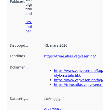
Publisert
:
tilgjengeleg
tidlegare
andre stader.
Les meir om
innhenting
her
Sist oppdatert
:
13. mars 2026
Landingsside
:
https://trine.atlas.vegvesen.no/
Dokumentasjon
:
https://www.vegvesen.no/fag/foku
ulykkesstatistikk
https://www.vegvesen.no/fag/foku
https://trine.atlas.vegvesen.no/o
Datasettype
:
Ikkje oppgitt
God (55%)