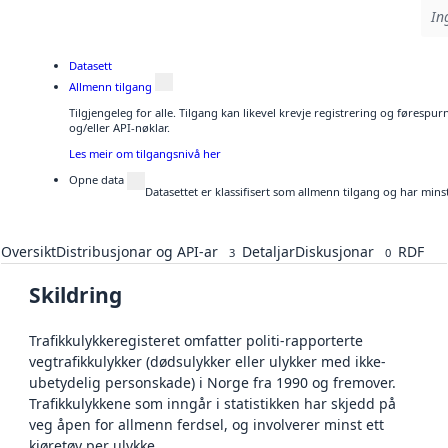
In
Datasett
Allmenn tilgang
Tilgjengeleg for alle. Tilgang kan likevel krevje registrering og førespu
og/eller API-nøklar.
Les meir om tilgangsnivå her
Opne data
Datasettet er klassifisert som allmenn tilgang og har mins
Oversikt
Distribusjonar og API-ar
Detaljar
Diskusjonar
RDF
3
0
Skildring
Trafikkulykkeregisteret omfatter politi-rapporterte
vegtrafikkulykker (dødsulykker eller ulykker med ikke-
ubetydelig personskade) i Norge fra 1990 og fremover.
Trafikkulykkene som inngår i statistikken har skjedd på
veg åpen for allmenn ferdsel, og involverer minst ett
kjøretøy per ulykke.