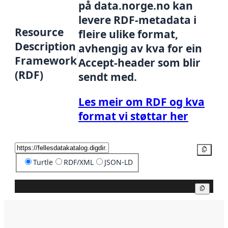
på data.norge.no kan
levere RDF-metadata i
Resource
fleire ulike format,
Description
avhengig av kva for ein
Framework
Accept-header som blir
(RDF)
sendt med.
Les meir om RDF og kva
format vi støttar her
Kopier
Turtle
RDF/XML
JSON-LD
Kopier