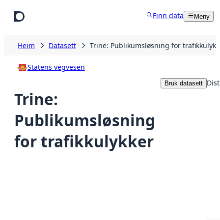
Hopp til hovudinnhald
Finn data
Meny
Heim
Datasett
Trine: Publikumsløsning for trafikkulykk
Statens vegvesen
Dist
Bruk datasett
Trine:
Publikumsløsning
for trafikkulykker