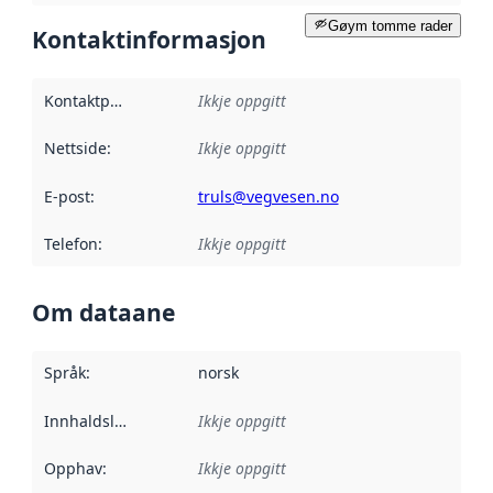
Gøym tomme rader
Kontaktinformasjon
Kontaktpunkt
:
Ikkje oppgitt
Nettside
:
Ikkje oppgitt
E-post
:
truls@vegvesen.no
Telefon
:
Ikkje oppgitt
Om dataane
Språk
:
norsk
Innhaldsleverandørar
Ikkje oppgitt
:
Opphav
:
Ikkje oppgitt