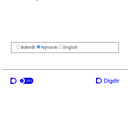
Bokmål
Nynorsk
English
ei teneste frå