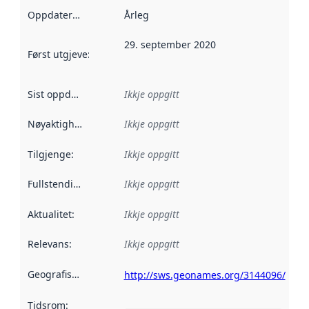
Oppdateringsfrekvens
Årleg
:
29. september 2020
Først utgjeve
:
Denne datoen seier når dataa i dette datasettet 
Sist oppdatert
:
Ikkje oppgitt
Nøyaktigheit
:
Ikkje oppgitt
Tilgjenge
:
Ikkje oppgitt
Fullstendigheit
:
Ikkje oppgitt
Aktualitet
:
Ikkje oppgitt
Relevans
:
Ikkje oppgitt
Geografisk område
:
http://sws.geonames.org/3144096/
Tidsrom
: