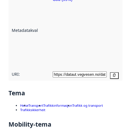
Metadatakvalitet
er ein indikator
på kor godt
datasettene er
beskrive ved
Metadatakvalitet
:
hjelp av
metadata.
Les meir om
metadatakvalitet
her
URI:
Kopier
Tema
Helse
Transport
Trafikkinformasjon
Trafikk og transport
Trafikksikkerheit
Mobility-tema