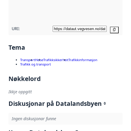
Les meir om
metadatakvalitet
her
URI:
Kopier
Tema
Transport
Helse
Trafikksikkerheit
Trafikkinformasjon
Trafikk og transport
Nøkkelord
Ikkje oppgitt
Diskusjonar på Datalandsbyen
0
Ingen diskusjonar funne