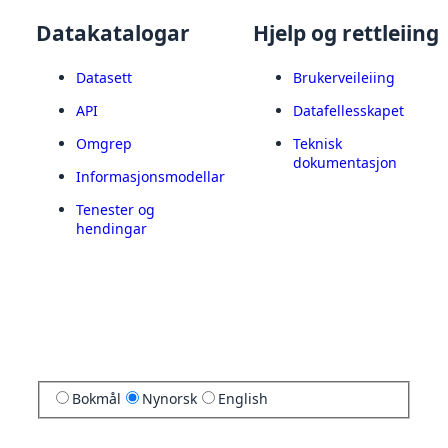
Datakatalogar
Hjelp og rettleiing
Datasett
Brukerveileiing
API
Datafellesskapet
Omgrep
Teknisk
dokumentasjon
Informasjonsmodellar
Tenester og
hendingar
Bokmål
Nynorsk
English