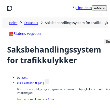
Hopp til hovudinnhald
Finn data
Meny
Heim
Datasett
Saksbehandlingssystem for trafikkulykk
Statens vegvesen
Br
Saksbehandlingssystem
for trafikkulykker
Datasett
Ikkje-allmenn tilgang
Ikkje offentleg tilgjengeleg grunna personvern, tryggleik eller andre å
informasjon.
Les meir om tilgangsnivå her