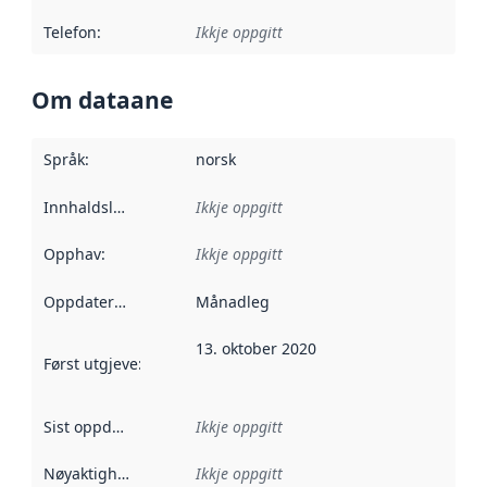
Telefon
:
Ikkje oppgitt
Om dataane
Språk
:
norsk
Innhaldsleverandørar
Ikkje oppgitt
:
Opphav
:
Ikkje oppgitt
Oppdateringsfrekvens
Månadleg
:
13. oktober 2020
Først utgjeve
:
Denne datoen seier når dataa i dette datasettet 
Sist oppdatert
:
Ikkje oppgitt
Nøyaktigheit
:
Ikkje oppgitt