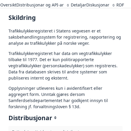
Oversikt
Distribusjonar og API-ar
Detaljar
Diskusjonar
RDF
0
0
Skildring
Trafikkulykkeregisteret i Statens vegvesen er et
saksbehandlingssystem for registrering, rapportering og
analyse av trafikkulykker på norske veger.
Trafikkulykkeregisteret har data om vegtrafikkulykker
tilbake til 1977. Det er kun politirapporterte
vegtrafikkulykker (personskadeulykker) som registreres.
Data fra databasen skrives til andre systemer som
publiseres internt og eksternt.
Opplysninger utleveres kun i avidentifisert eller
aggregert form. Unntak gjøres dersom
Samferdselsdepartementet har godkjent innsyn til
forskning jf. forvaltningsloven § 13d.
Distribusjonar
0