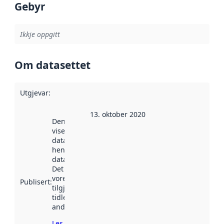
Gebyr
Ikkje oppgitt
Om datasettet
Utgjevar
:
13. oktober 2020
Denne datoen
viser når
datasettet vart
henta inn av
data.norge.no.
Det kan ha
vore
Publisert
:
tilgjengeleg
tidlegare
andre stader.
Les meir om