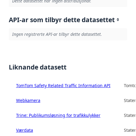
Dette datasettet har ingen distribusjonar.
API-ar som tilbyr dette datasettet
0
Ingen registrerte API-ar tilbyr dette datasettet.
Liknande datasett
TomTom Safety Related Traffic Information API
Tomto
Webkamera
State
Trine: Publikumsløsning for trafikkulykker
State
Værdata
State