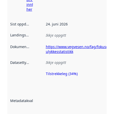
innhenting
her
Sist oppdatert
:
24. juni 2026
Landingsside
:
Ikkje oppgitt
Dokumentasjon
:
https://www.vegvesen.no/fag/fokusomra
ulykkesstatistikk
Datasettype
:
Ikkje oppgitt
Tilstrekkeleg (34%)
Metadatakvalitet
er ein indikator
på kor godt
datasettene er
beskrive ved
Metadatakvalitet
:
hjelp av
metadata.