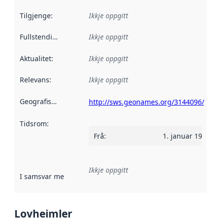
Tilgjenge
:
Ikkje oppgitt
Fullstendigheit
:
Ikkje oppgitt
Aktualitet
:
Ikkje oppgitt
Relevans
:
Ikkje oppgitt
Geografisk område
:
http://sws.geonames.org/3144096/
Tidsrom
:
Frå
:
1. januar 1977
Ikkje oppgitt
I samsvar med
:
Referanse til ei implementeringsregel eller an
Lovheimler