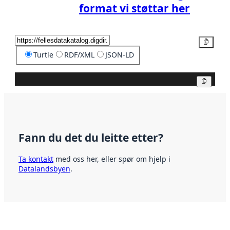
format vi støttar her
Kopier
Turtle
RDF/XML
JSON-LD
Kopier
Fann du det du leitte etter?
Ta kontakt
med oss her, eller spør om hjelp i
Datalandsbyen
.