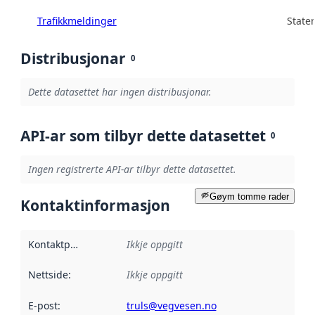
Trafikkmeldinger
State
Distribusjonar
0
Dette datasettet har ingen distribusjonar.
API-ar som tilbyr dette datasettet
0
Ingen registrerte API-ar tilbyr dette datasettet.
Gøym tomme rader
Kontaktinformasjon
Kontaktpunkt
:
Ikkje oppgitt
Nettside
:
Ikkje oppgitt
E-post
:
truls@vegvesen.no