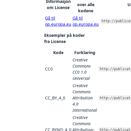
Informasjon
over alle
U
om License
kodene
Gå til
Gå til
http://publica
op.europa.eu
op.europa.eu
Eksempler på koder
fra License
Kode
Forklaring
Creative
Commons
CC0
http://publicat
CC0 1.0
Universal
Creative
Commons
CC_BY_4_0
Attribution
http://publicat
4.0
International
Creative
Commons
CC_BYND_4_0
Attribution–
http://publicat