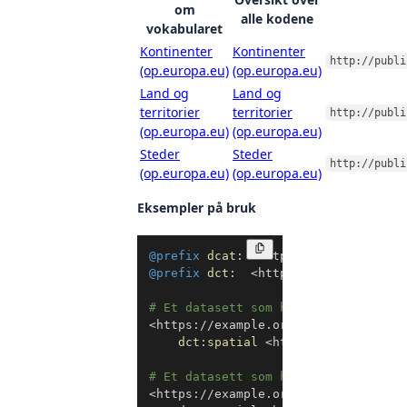
om
alle kodene
vokabularet
Kontinenter
Kontinenter
http://publi
(op.europa.eu)
(op.europa.eu)
Land og
Land og
territorier
territorier
http://publi
(op.europa.eu)
(op.europa.eu)
Steder
Steder
http://publi
(op.europa.eu)
(op.europa.eu)
Eksempler på bruk
Kopier
@prefix
dcat
:
<
http://www.w3.org/ns
@prefix
dct
:
<
http://purl.org/dc/t
# Et datasett som har Europa som de
<
https://example.org/datasett1
>
a
d
dct
:
spatial
<
http://publication
# Et datasett som har Norge som dek
<
https://example.org/datasett2
>
a
d