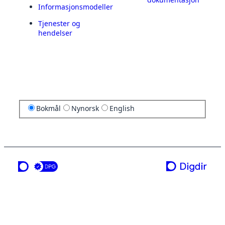
Informasjonsmodeller
Tjenester og
hendelser
Bokmål
Nynorsk
English
en tjeneste fra