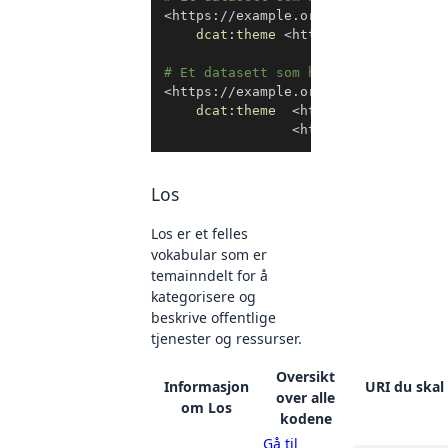
<
https://example.org/datasett2
>
a
d
dcat
:
theme
<
http://publications
# Et datasett som handler om utdann
<
https://example.org/datasett3
>
a
d
dcat
:
theme
<
http://publication
<
http://publication
Los
Los er et felles
vokabular som er
temainndelt for å
kategorisere og
beskrive offentlige
tjenester og ressurser.
Oversikt
Informasjon
URI du skal
over alle
om Los
kodene
Gå til