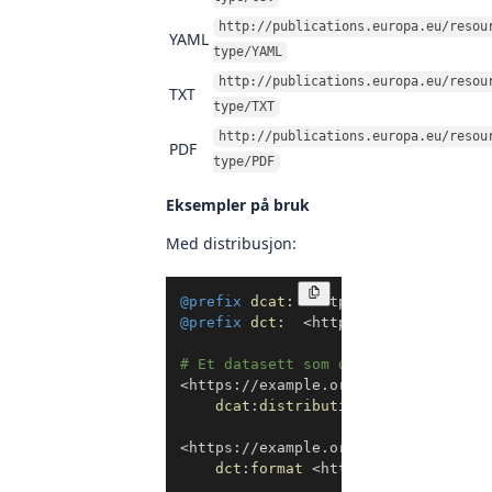
http://publications.europa.eu/resou
YAML
type/YAML
http://publications.europa.eu/resou
TXT
type/TXT
http://publications.europa.eu/resou
PDF
type/PDF
Eksempler på bruk
Med distribusjon:
Kopier
@prefix
dcat
:
<
http://www.w3.org/ns
@prefix
dct
:
<
http://purl.org/dc/t
# Et datasett som distribueres i et
<
https://example.org/datasett1
>
a
d
dcat
:
distribution
<
https://exam
<
https://example.org/distribution1
>
dct
:
format
<
http://publications