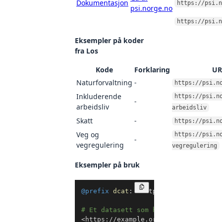
Dokumentasjon
https://psi.n
psi.norge.no
https://psi.n
Eksempler på koder
fra Los
Kode
Forklaring
URI
Naturforvaltning
-
https://psi.n
Inkluderende
https://psi.n
-
arbeidsliv
arbeidsliv
Skatt
-
https://psi.n
Veg og
https://psi.n
-
vegregulering
vegregulering
Eksempler på bruk
Kopier
@prefix
dcat
:
<
http://www.w3.org/ns
# Et datasett som har med skatt å g
<
https://example.org/datasett1
>
a
d