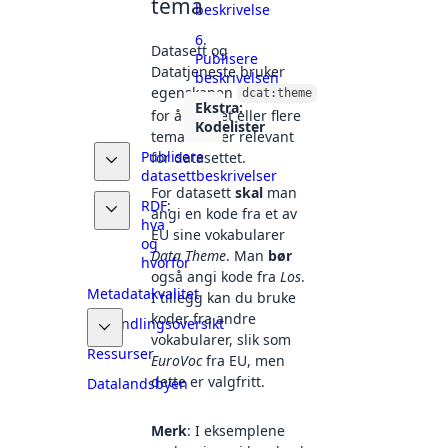
tema
beskrivelse
6.
Datasett og
Publisere
Datatjeneste bruker
beskrivelsen
egenskapen
dcat:theme
Ekstra:
for å angi et eller flere
Kodelister
tema som er relevant
Publisere
for datasettet.
datasettbeskrivelser
For datasett
skal
man
RDF:
angi en kode fra et av
hva
EU sine vokabularer
og
Data Theme
. Man
bør
hvorfor
også angi kode fra
Los
.
Metadatakvalitet
I tillegg kan du bruke
koder fra andre
Behandlingsoversikt
vokabularer, slik som
Ressurser
EuroVoc
fra EU, men
dette er valgfritt.
Datalandsbyen
Merk
: I eksemplene