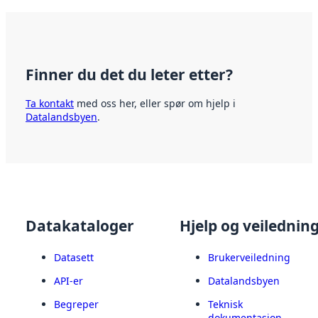
Finner du det du leter etter?
Ta kontakt
med oss her, eller spør om hjelp i
Datalandsbyen
.
Datakataloger
Hjelp og veilednin
Datasett
Brukerveiledning
API-er
Datalandsbyen
Begreper
Teknisk
dokumentasjon