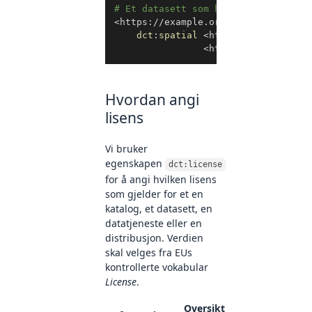
# Et datasett som har Jotunheimen o
<
https://example.org/datasett2
>
a
d
dct
:
spatial
<
https://www.geonam
<
https://www.geonam
Hvordan angi
lisens
Vi bruker
egenskapen
dct:license
for å angi hvilken lisens
som gjelder for et en
katalog, et datasett, en
datatjeneste eller en
distribusjon. Verdien
skal velges fra EUs
kontrollerte vokabular
License
.
Oversikt