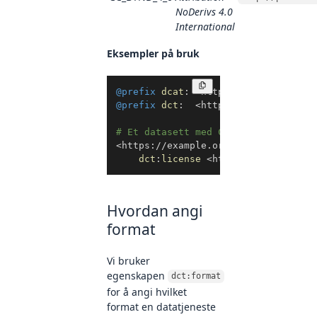
NoDerivs 4.0
International
Eksempler på bruk
Kopier
@prefix
dcat
:
<
http://www.w3.org/ns
@prefix
dct
:
<
http://purl.org/dc/t
# Et datasett med CC0-lisens
<
https://example.org/datasett1
>
a
d
dct
:
license
<
http://publication
Hvordan angi
format
Vi bruker
egenskapen
dct:format
for å angi hvilket
format en datatjeneste