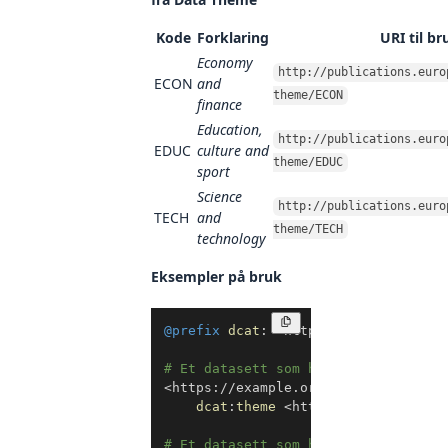
Kode
Forklaring
URI til br
Economy
http://publications.euro
ECON
and
theme/ECON
finance
Education,
http://publications.euro
EDUC
culture and
theme/EDUC
sport
Science
http://publications.euro
TECH
and
theme/TECH
technology
Eksempler på bruk
Kopier
@prefix
dcat
:
<
http://www.w3.org/ns
# Et datasett som handler om økonom
<
https://example.org/datasett1
>
a
d
dcat
:
theme
<
http://publications
# Et datasett som handler om utdann