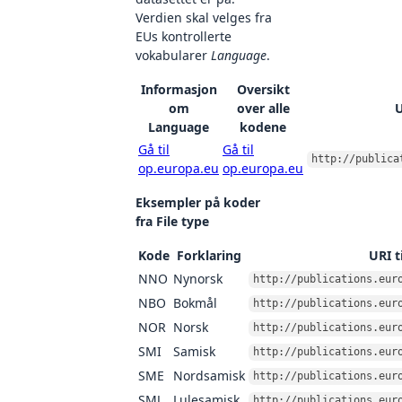
Verdien skal velges fra
EUs kontrollerte
vokabularer
Language
.
Informasjon
Oversikt
om
over alle
U
Language
kodene
Gå til
Gå til
http://publica
op.europa.eu
op.europa.eu
Eksempler på koder
fra File type
Kode
Forklaring
URI t
NNO
Nynorsk
http://publications.eur
NBO
Bokmål
http://publications.eur
NOR
Norsk
http://publications.eur
SMI
Samisk
http://publications.eur
SME
Nordsamisk
http://publications.eur
SMJ
Lulesamisk
http://publications.eur