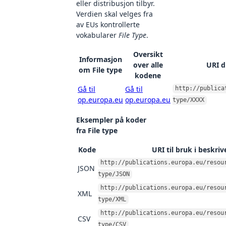
eller distribusjon tilbyr.
Verdien skal velges fra
av EUs kontrollerte
vokabularer
File Type
.
Oversikt
Informasjon
over alle
URI d
om File type
kodene
Gå til
Gå til
http://publica
op.europa.eu
op.europa.eu
type/XXXX
Eksempler på koder
fra File type
Kode
URI til bruk i beskriv
http://publications.europa.eu/resou
JSON
type/JSON
http://publications.europa.eu/resou
XML
type/XML
http://publications.europa.eu/resou
CSV
type/CSV