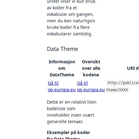
under viser vi kun bruk
av koder fra et
vokabular om gangen,
men du kan naturligvis
bruke koder fra flere
vokabularer samtidig.
Data Theme
Informasjon
Oversikt
om
over alle
URI d
DataTheme
kodene
Gå til
Gå til
http://publica
op.europa.eu
op.europa.eu
theme/XXXX
Dette er en relativt liten
kodeliste som
inneholder noen svært
generelle temaer.
Eksempler på koder
fra Data Theme