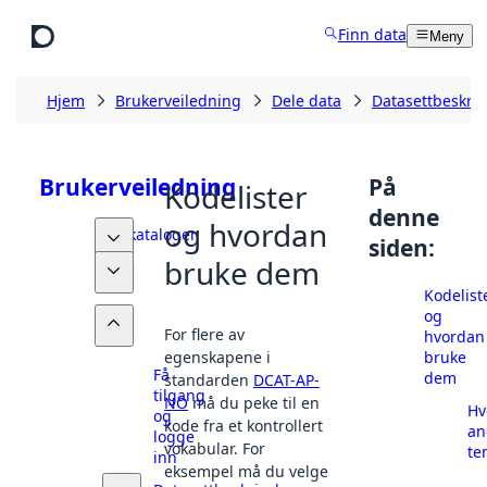
Hopp til hovedinnhold
Finn data
Meny
Hjem
Brukerveiledning
Dele data
Datasettbeskriv
Brukerveiledning
På
Kodelister
denne
og hvordan
Datakataloger
siden:
bruke dem
Finne
data
Kodelist
og
Dele
For flere av
hvordan
data
bruke
egenskapene i
Få
dem
standarden
DCAT-AP-
tilgang
NO
må du peke til en
Hv
og
kode fra et kontrollert
an
logge
vokabular. For
te
inn
eksempel må du velge