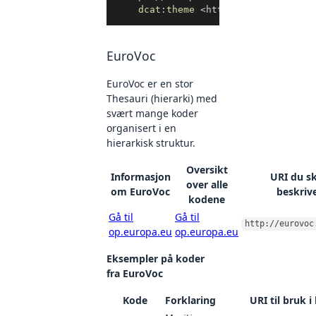
dcat
:
theme
<
https://psi.norge.n
EuroVoc
EuroVoc er en stor
Thesauri (hierarki) med
svært mange koder
organisert i en
hierarkisk struktur.
Oversikt
Informasjon
URI du sk
over alle
om EuroVoc
beskriv
kodene
Gå til
Gå til
http://eurovoc
op.europa.eu
op.europa.eu
Eksempler på koder
fra EuroVoc
Kode
Forklaring
URI til bruk i