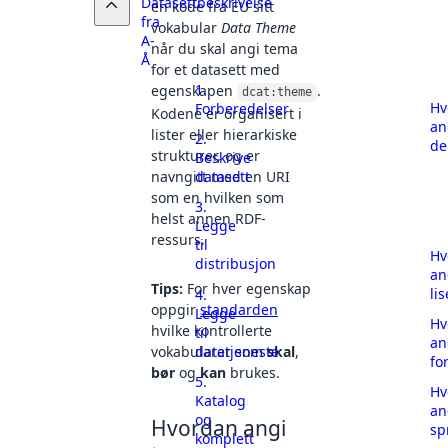
Datasettbeskrivelse
en kode fra EU sitt
fra
vokabular
Data Theme
A-
når du skal angi tema
Å
for et datasett med
1.
egenskapen
.
dcat:theme
Hv
Forberedelser
Kodene er organisert i
an
lister eller hierarkiske
2.
de
strukturer, og er
Beskrive
datasett
navngitt med en URI
som en hvilken som
3.
helst annen RDF-
Legge
ressurs.
til
Hv
distribusjon
an
Tips:
For hver egenskap
li
4.
oppgir
standarden
Legge
Hv
hvilke kontrollerte
til
an
datatjeneste
vokabularer som
skal
,
fo
bør
og
kan
brukes.
5.
Hv
Katalog
an
og
Hvordan angi
sp
komplett