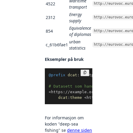
Maritime
4522
http://eurovoc.eur
transport
Energy
2312
http://eurovoc.eur
supply
Equivalence
854
http://eurovoc.eur
of diplomas
urban
c_61b6fae1
http://eurovoc.eur
statistics
Eksempler på bruk
Kopier
@prefix
dcat
:
<
http://www.w3.org/ns
# Datasett som handler om dypvannsf
<
https://example.org/datasett1
>
a
d
dcat
:
theme
<
http://eurovoc.euro
For informasjon om
koden "deep-sea
fishing" se
denne siden