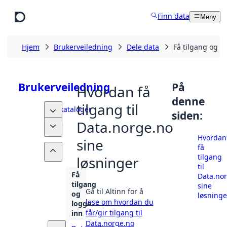
Hopp til hovedinnhold
Finn data
Meny
Hjem
Brukerveiledning
Dele data
Få tilgang og l
Brukerveiledning
På
Hvordan få
denne
tilgang til
Datakataloger
siden:
Data.norge.no
Finne
data
Hvordan
sine
få
Dele
tilgang
løsninger
data
til
Få
Data.no
tilgang
sine
Gå til Altinn for å
og
løsninge
lese om hvordan du
logge
får/gir tilgang til
inn
Data.norge.no