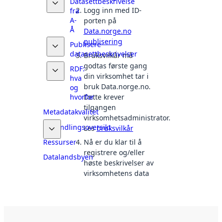
Datasettbeskrivelse
Logg inn med ID-
fra
A-
porten på
Å
Data.norge.no
publisering
Publisere
datasettbeskrivelser
Bruksvilkår må
godtas første gang
RDF:
din virksomhet tar i
hva
bruk Data.norge.no.
og
hvorfor
Dette krever
tilgangen
Metadatakvalitet
virksomhetsadministrator.
Behandlingsoversikt
Les
bruksvilkår
Ressurser
Nå er du klar til å
registrere og/eller
Datalandsbyen
høste beskrivelser av
virksomhetens data