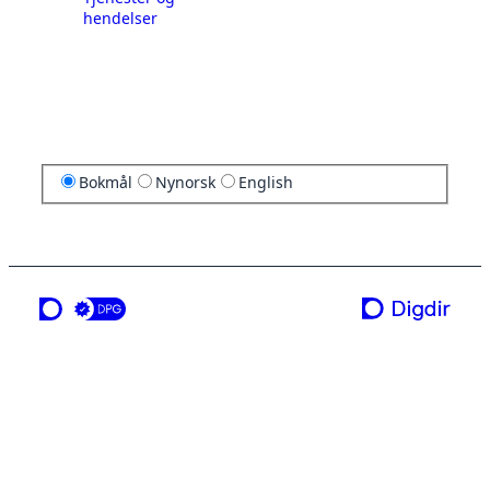
hendelser
Bokmål
Nynorsk
English
en tjeneste fra