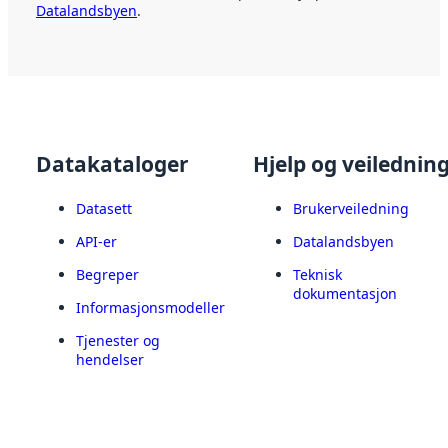
Datalandsbyen
.
Datakataloger
Hjelp og veilednin
Datasett
Brukerveiledning
API-er
Datalandsbyen
Begreper
Teknisk
dokumentasjon
Informasjonsmodeller
Tjenester og
hendelser