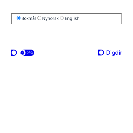
Bokmål
Nynorsk
English
en tjeneste fra