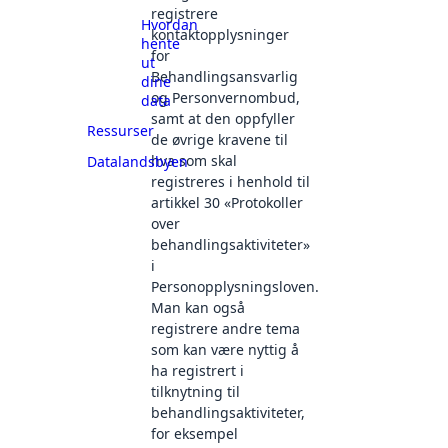
registrere
Hvordan
kontaktopplysninger
hente
for
ut
Behandlingsansvarlig
dine
og Personvernombud,
data
samt at den oppfyller
Ressurser
de øvrige kravene til
hva som skal
Datalandsbyen
registreres i henhold til
artikkel 30 «Protokoller
over
behandlingsaktiviteter»
i
Personopplysningsloven.
Man kan også
registrere andre tema
som kan være nyttig å
ha registrert i
tilknytning til
behandlingsaktiviteter,
for eksempel