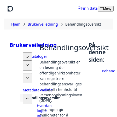
Hopp til hovedinnhold
Finn data
Meny
Hjem
Brukerveiledning
Behandlingsoversikt
Brukerveiledning
På
Behandlingsoversikt
denne
Datakataloger
siden:
Behandlingsoversikt er
Finne
en løsning der
data
Behandli
offentlige virksomheter
Dele
kan registrere
data
behandlingsansvarliges
protokoll i henhold til
Metadatakvalitet
Personopplysningsloven
Behandlingsoversikt
(GDPR).
Hvordan
Løsningen gir
logge
muligheter for å
inn