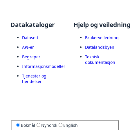
Datakataloger
Hjelp og veilednin
Datasett
Brukerveiledning
API-er
Datalandsbyen
Begreper
Teknisk
dokumentasjon
Informasjonsmodeller
Tjenester og
hendelser
Bokmål
Nynorsk
English