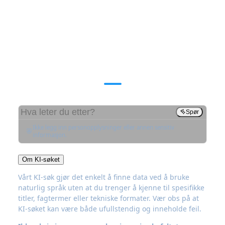
Der Norge
deler data
Spør vår KI om data fra over 125 virksomheter:
Spør
Ikke legg inn personopplysninger eller annen sensitiv
informasjon.
Om KI-søket
Vårt KI-søk gjør det enkelt å finne data ved å bruke
naturlig språk uten at du trenger å kjenne til spesifikke
titler, fagtermer eller tekniske formater. Vær obs på at
KI-søket kan være både ufullstendig og inneholde feil.