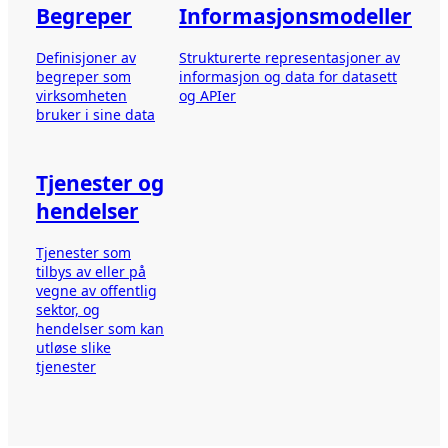
Begreper
Informasjonsmodeller
Definisjoner av
Strukturerte representasjoner av
begreper som
informasjon og data for datasett
virksomheten
og APIer
bruker i sine data
Tjenester og
hendelser
Tjenester som
tilbys av eller på
vegne av offentlig
sektor, og
hendelser som kan
utløse slike
tjenester