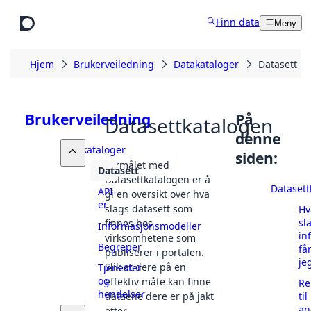
Hopp til hovedinnhold
Finn data
Meny
Hjem
Brukerveiledning
Datakataloger
Datasett
Brukerveiledning
På
Datasettkatalogen
denne
Datakataloger
siden:
Formålet med
Datasett
Datasettkatalogen er å
Datasett
API-
gi en oversikt over hva
er
slags datasett som
Hv
sl
finnes hos
Informasjonsmodeller
in
virksomhetene som
Begreper
få
publiserer i portalen.
je
Slik at dere på en
Tjenester
og
effektiv måte kan finne
Re
hendelser
dataene dere er på jakt
til
an
etter.