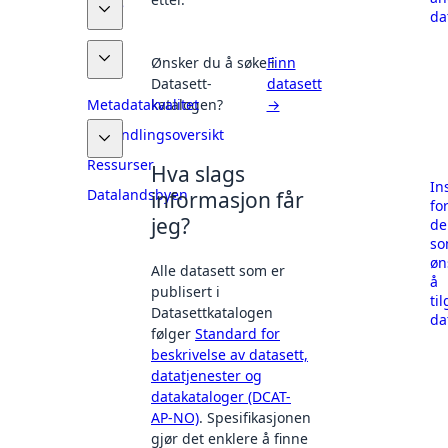
Finne
da
data
Dele
Ønsker du å søke i
Finn
data
Datasett-
datasett
Metadatakvalitet
katalogen?
→
Behandlingsoversikt
Ressurser
Hva slags
In
Datalandsbyen
informasjon får
fo
jeg?
de
s
øn
Alle datasett som er
å
publisert i
ti
Datasettkatalogen
da
følger
Standard for
beskrivelse av datasett,
datatjenester og
datakataloger (DCAT-
AP-NO)
. Spesifikasjonen
gjør det enklere å finne