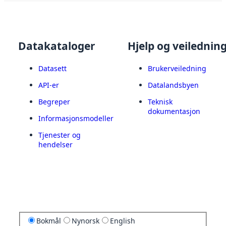
Datakataloger
Hjelp og veilednin
Datasett
Brukerveiledning
API-er
Datalandsbyen
Begreper
Teknisk
dokumentasjon
Informasjonsmodeller
Tjenester og
hendelser
Bokmål
Nynorsk
English