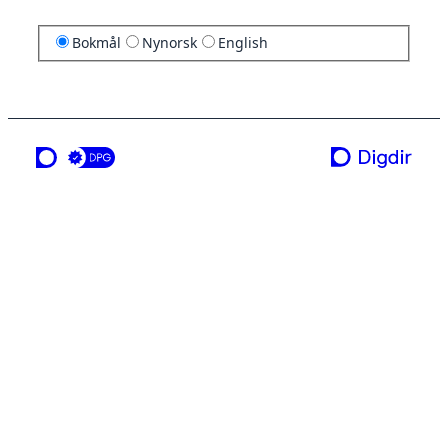
Bokmål
Nynorsk
English
en tjeneste fra