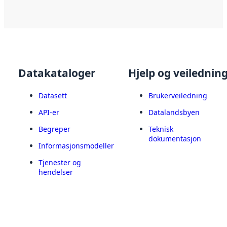
Datakataloger
Hjelp og veilednin
Datasett
Brukerveiledning
API-er
Datalandsbyen
Begreper
Teknisk
dokumentasjon
Informasjonsmodeller
Tjenester og
hendelser