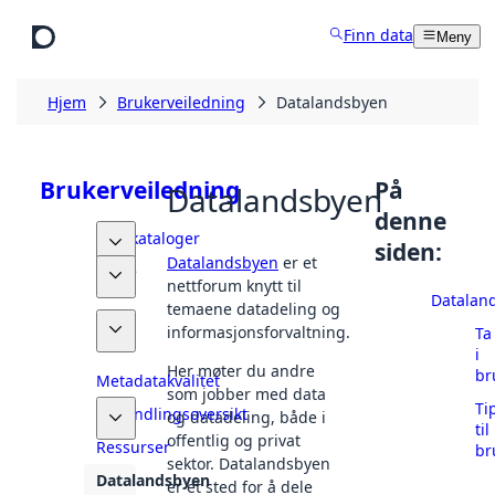
Hopp til hovedinnhold
Finn data
Meny
Hjem
Brukerveiledning
Datalandsbyen
Brukerveiledning
På
Datalandsbyen
denne
Datakataloger
siden:
Datalandsbyen
er et
Finne
nettforum knytt til
data
Datalan
temaene datadeling og
Dele
informasjonsforvaltning.
Ta
data
i
Her møter du andre
br
Metadatakvalitet
som jobber med data
Ti
Behandlingsoversikt
og datadeling, både i
til
offentlig og privat
Ressurser
br
sektor. Datalandsbyen
Datalandsbyen
er et sted for å dele