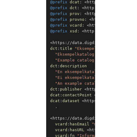
@prefix
dcat
:
<
http://www.w3.org/ns
@prefix
dct
:
<
http://purl.org/dc/te
@prefix
prov
:
<
http://www.w3.org/ns
@prefix
provno
:
<
https://data.norge
@prefix
vcard
:
<
http://www.w3.org/2
@prefix
xsd
:
<
http://www.w3.org/200
<
https://data.digdir.no/catalog/1
>
dct
:
title
"Eksempelkatalog for data
"Eksempelkatalog for datasett"
@
nn
"Example catalog for datasets"
@
en
dct
:
description
"En eksempelkatalog for datasett 
"Ei eksempelkatalog for datasett 
"An example catalog for datasets 
dct
:
publisher
<
https://organization
dcat
:
contactPoint
<
https://data.dig
dcat
:
dataset
<
https://data.digdir.n
.
<
https://data.digdir.no/contactpoin
vcard
:
hasEmail
"mailto:informasjo
vcard
:
hasURL
<
https://data.norge.
vcard
:
fn
"Informasjonsforvaltning