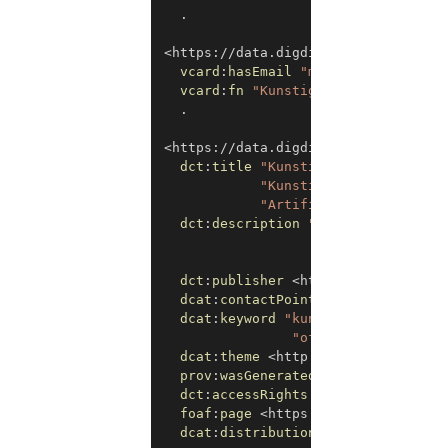
.
<
https://data.digdir.no/contactpoin
vcard
:
hasEmail
"mailto:kunstigint
vcard
:
fn
"Kunstig Intelligens Dig
.
<
https://data.digdir.no/datasets/ai
dct
:
title
"Kunstig intelligens - 
"Kunstig intelligens - 
"Artificial intelligenc
dct
:
description
"En oversikt over
"Ei oversikt ov
"An overview of
dct
:
publisher
<
https://organizati
dcat
:
contactPoint
<
https://data.d
dcat
:
keyword
"kunstig intelligens
"offentlig sektor"
@
dcat
:
theme
<
http://publications.e
prov
:
wasGeneratedBy
<
https://data
dct
:
accessRights
<
http://publicat
foaf
:
page
<
https://data.norge.no/
dcat
:
distribution
<
https://data.d