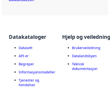
Datakataloger
Hjelp og veilednin
Datasett
Brukerveiledning
API-er
Datalandsbyen
Begreper
Teknisk
dokumentasjon
Informasjonsmodeller
Tjenester og
hendelser