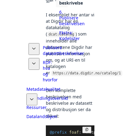
beskrivelse
6.
I eksemplet her antar vi
Publisere
at Digdir har én
beskrivelsen
datakatalog
Ekstra:
(
) som
dcat:Catalog
Kodelister
inneholder alle
datasettene Digdir har
Publisere
datasettbeskrivelser
publisert informasjon
om, og at URI-en til
RDF:
katalogen
hva
er
https://data.digdir.no/catalog/1
og
.
hvorfor
Metadatakvalitet
Den komplette
beskrivelsen med
Behandlingsoversikt
beskrivelse av datasett
Ressurser
og distribusjon ser da
slik ut:
Datalandsbyen
Kopier
@prefix
foaf
:
<
http://xmlns.com/foa