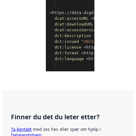
.
<
https://data.digdir.no/datasets/ai
dcat
:
accessURL
<
https://github.co
dcat
:
downloadURL
<
https://raw.git
dcat
:
accessService
<
https://data.
dct
:
description
"CSV-fil med over
dct
:
issued
"2023-02-23"
^^
xsd
:
date
dct
:
license
<
http://publications.
dct
:
format
<
http://publications.e
dct
:
language
<
http://publications
.
Finner du det du leter etter?
Ta kontakt
med oss her, eller spør om hjelp i
Datalandsbyen
.