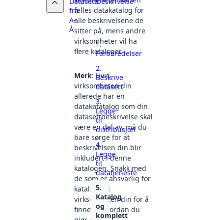
Datasettbeskrivelse
felles datakatalog for
fra
A-
alle beskrivelsene de
Å
sitter på, mens andre
virksomheter vil ha
1.
flere kataloger.
Forberedelser
2.
Merk
: Hvis
Beskrive
virksomheten din
datasett
allerede har en
3.
datakatatalog som din
Legge
datasettbeskrivelse skal
til
være en del av, må du
distribusjon
bare sørge for at
4.
beskrivelsen din blir
Legge
inkludert i denne
til
katalogen. Snakk med
datatjeneste
de som er ansvarlig for
5.
katalogen i
Katalog
virksomheten din for å
og
finne ut hvordan du
komplett
gjør det.