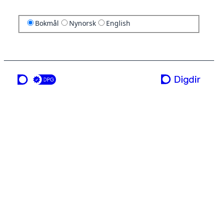
Bokmål
Nynorsk
English
en tjeneste fra