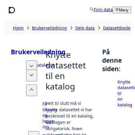
Hopp til hovedinnhold
Finn data
Meny
Hjem
Brukerveiledning
Dele data
Datasettbeskriv
Brukerveiledning
På
Knytte
denne
datasettet
Datakataloger
siden:
til en
Finne
data
Knytte
katalog
datasett
Dele
til
data
en
Helt til slutt må vi
Få
katalog
tilgang
knytte datasettet vi har
og
beskrevet til en katalog,
logge
katalogen er
inn
obligatorisk. Noen
virksomheter har én