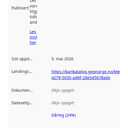
Det kan ha
vore
Publisert
:
tilgjengeleg
tidlegare
andre stader.
Les meir om
innhenting
her
Sist oppdatert
:
9. mai 2026
Landingsside
:
https://kartkatalog.geonorge.no/Metad
4279-5035-ad6f-28e5d5678a0e
Dokumentasjon
:
Ikkje oppgitt
Datasettype
:
Ikkje oppgitt
Dårleg (24%)
Metadatakvalitet
er ein indikator