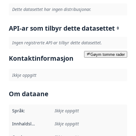
Dette datasettet har ingen distribusjonar.
API-ar som tilbyr dette datasettet
0
Ingen registrerte API-ar tilbyr dette datasettet.
Gøym tomme rader
Kontaktinformasjon
Ikkje oppgitt
Om dataane
Språk
:
Ikkje oppgitt
Innhaldsleverandørar
Ikkje oppgitt
: