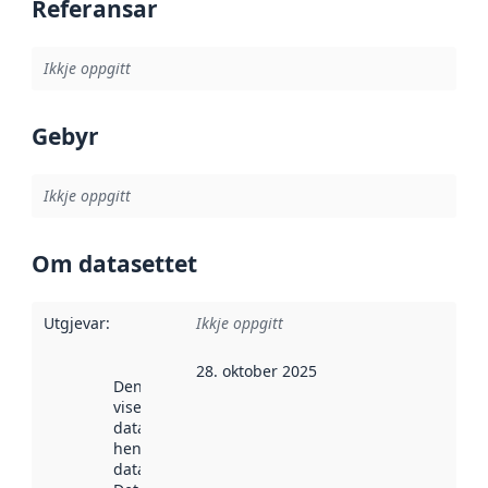
Referansar
Ikkje oppgitt
Gebyr
Ikkje oppgitt
Om datasettet
Utgjevar
:
Ikkje oppgitt
28. oktober 2025
Denne datoen
viser når
datasettet vart
henta inn av
data.norge.no.