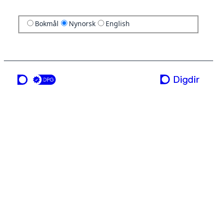
Bokmål
Nynorsk
English
ei teneste frå