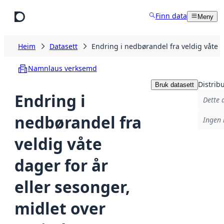
Hopp til hovudinnhald
Finn data
Meny
Heim
Datasett
Endring i nedbørandel fra veldig våte 
Namnlaus verksemd
Distrib
Bruk datasett
Endring i
Dette 
nedbørandel fra
Ingen 
veldig våte
dager for år
eller sesonger,
midlet over