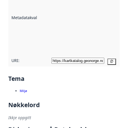
på kor godt
datasettene er
beskrive ved
Metadatakvalitet
:
hjelp av
metadata.
Les meir om
metadatakvalitet
her
URI:
Kopier
Tema
Miljø
Nøkkelord
Ikkje oppgitt