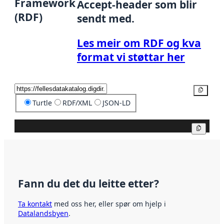
Framework
Accept-header som blir
(RDF)
sendt med.
Les meir om RDF og kva
format vi støttar her
Kopier
Turtle
RDF/XML
JSON-LD
Kopier
Fann du det du leitte etter?
Ta kontakt
med oss her, eller spør om hjelp i
Datalandsbyen
.