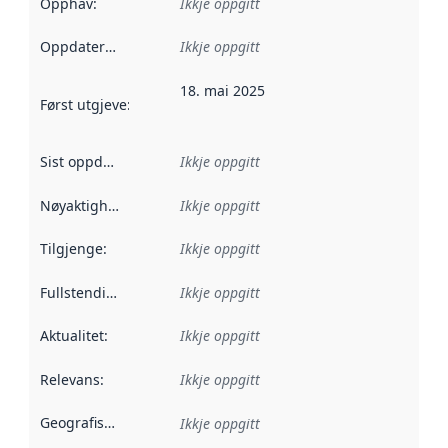
Opphav
:
Ikkje oppgitt
Oppdateringsfrekvens
Ikkje oppgitt
:
18. mai 2025
Først utgjeve
:
Denne datoen seier når dataa i dette datasettet 
Sist oppdatert
:
Ikkje oppgitt
Nøyaktigheit
:
Ikkje oppgitt
Tilgjenge
:
Ikkje oppgitt
Fullstendigheit
:
Ikkje oppgitt
Aktualitet
:
Ikkje oppgitt
Relevans
:
Ikkje oppgitt
Geografisk område
:
Ikkje oppgitt