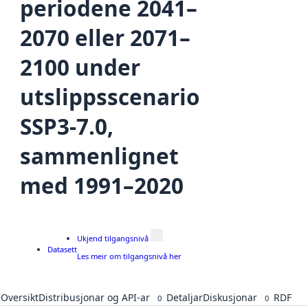
periodene 2041–
2070 eller 2071–
2100 under
utslippsscenario
SSP3-7.0,
sammenlignet
med 1991–2020
Ukjend tilgangsnivå
Datasett
Les meir om tilgangsnivå her
Oversikt
Distribusjonar og API-ar
Detaljar
Diskusjonar
RDF
0
0