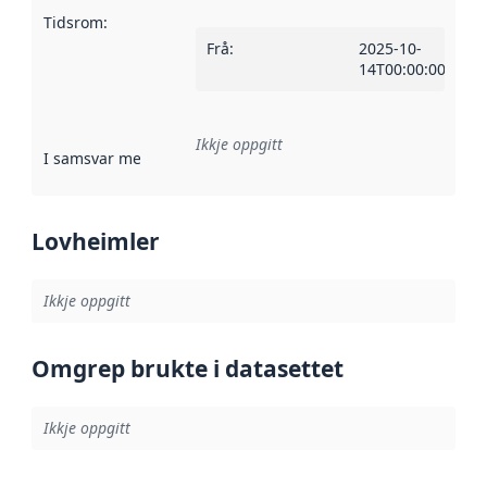
Tidsrom
:
Frå
:
2025-10-
14T00:00:00Z
Ikkje oppgitt
I samsvar med
:
Referanse til ei implementeringsregel eller an
Lovheimler
Ikkje oppgitt
Omgrep brukte i datasettet
Ikkje oppgitt