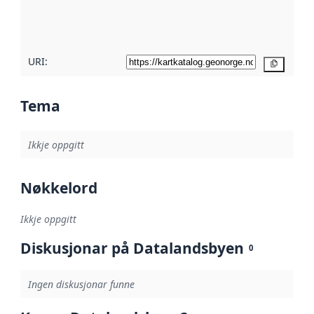
metadatakvalitet
her
URI:
Kopier
Tema
Ikkje oppgitt
Nøkkelord
Ikkje oppgitt
Diskusjonar på Datalandsbyen
0
Ingen diskusjonar funne