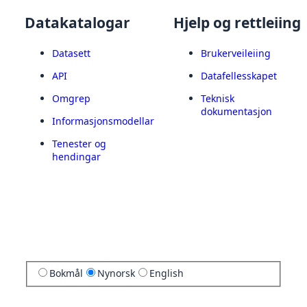
Datakatalogar
Hjelp og rettleiing
Datasett
Brukerveileiing
API
Datafellesskapet
Omgrep
Teknisk
dokumentasjon
Informasjonsmodellar
Tenester og
hendingar
Bokmål
Nynorsk
English