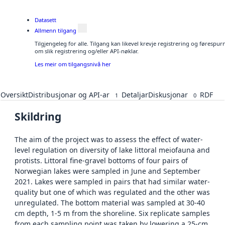
Datasett
Allmenn tilgang
Tilgjengeleg for alle. Tilgang kan likevel krevje registrering og føresp
om slik registrering og/eller API-nøklar.
Les meir om tilgangsnivå her
Oversikt
Distribusjonar og API-ar
Detaljar
Diskusjonar
RDF
1
0
Skildring
The aim of the project was to assess the effect of water-
level regulation on diversity of lake littoral meiofauna and
protists. Littoral fine-gravel bottoms of four pairs of
Norwegian lakes were sampled in June and September
2021. Lakes were sampled in pairs that had similar water-
quality but one of which was regulated and the other was
unregulated. The bottom material was sampled at 30-40
cm depth, 1-5 m from the shoreline. Six replicate samples
from each sampling point was taken by lowering a 25-cm