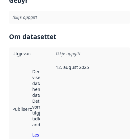
Gebyr
Ikkje oppgitt
Om datasettet
Utgjevar
:
Ikkje oppgitt
12. august 2025
Denne datoen
viser når
datasettet vart
henta inn av
data.norge.no.
Det kan ha
vore
Publisert
:
tilgjengeleg
tidlegare
andre stader.
Les meir om