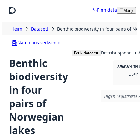
Hopp til hovudinnhald
Finn data
Meny
Heim
Datasett
Benthic biodiversity in four pairs of N
Namnlaus verksemd
Distribusjonar
Bruk datasett
1
Benthic
WWW:LIN
biodiversity
zip
zip
in four
Ingen registrerte A
pairs of
Norwegian
lakes