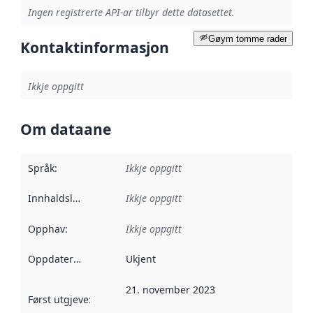
Ingen registrerte API-ar tilbyr dette datasettet.
Gøym tomme rader
Kontaktinformasjon
Ikkje oppgitt
Om dataane
Språk
:
Ikkje oppgitt
Innhaldsleverandørar
Ikkje oppgitt
:
Opphav
:
Ikkje oppgitt
Oppdateringsfrekvens
Ukjent
:
21. november 2023
Først utgjeve
:
Denne datoen seier når dataa i dette datasettet 