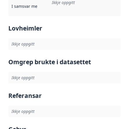
Ikkje oppgitt
I samsvar med
:
Referanse til ei implementeringsregel eller an
Lovheimler
Ikkje oppgitt
Omgrep brukte i datasettet
Ikkje oppgitt
Referansar
Ikkje oppgitt