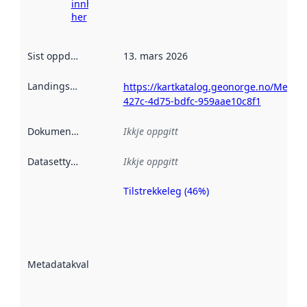
innhenting
her
Sist oppdatert
:
13. mars 2026
Landingsside
:
https://kartkatalog.geonorge.no/Metada
427c-4d75-bdfc-959aae10c8f1
Dokumentasjon
:
Ikkje oppgitt
Datasettype
:
Ikkje oppgitt
Tilstrekkeleg (46%)
Metadatakvalitet
er ein indikator
på kor godt
datasettene er
beskrive ved
Metadatakvalitet
:
hjelp av
metadata.
Les meir om