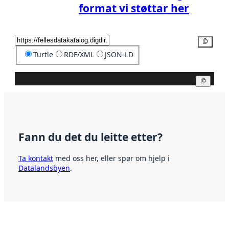
format vi støttar her
Kopier
Turtle
RDF/XML
JSON-LD
Kopier
Fann du det du leitte etter?
Ta kontakt
med oss her, eller spør om hjelp i
Datalandsbyen
.