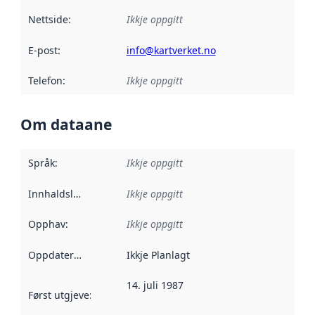
Nettside
:
Ikkje oppgitt
E-post
:
info@kartverket.no
Telefon
:
Ikkje oppgitt
Om dataane
Språk
:
Ikkje oppgitt
Innhaldsleverandørar
Ikkje oppgitt
:
Opphav
:
Ikkje oppgitt
Oppdateringsfrekvens
Ikkje Planlagt
:
14. juli 1987
Først utgjeve
:
Denne datoen seier når dataa i dette datasettet 