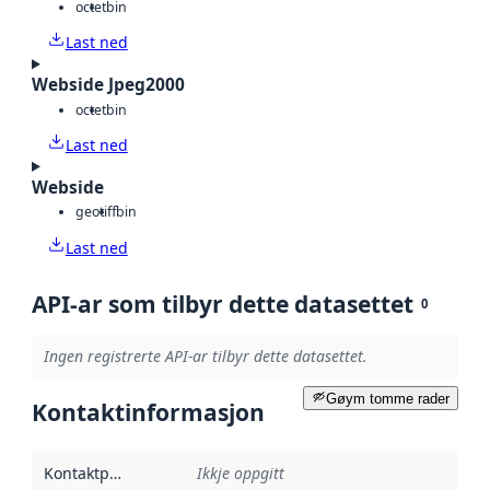
octet
bin
Last ned
Webside Jpeg2000
octet
bin
Last ned
Webside
geotiff
bin
Last ned
API-ar som tilbyr dette datasettet
0
Ingen registrerte API-ar tilbyr dette datasettet.
Gøym tomme rader
Kontaktinformasjon
Kontaktpunkt
:
Ikkje oppgitt