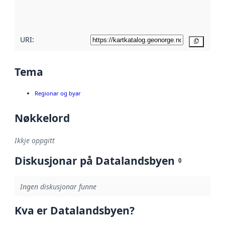
metadatakvalitet
her
URI:
Kopier
Tema
Regionar og byar
Nøkkelord
Ikkje oppgitt
Diskusjonar på Datalandsbyen
0
Ingen diskusjonar funne
Kva er Datalandsbyen?