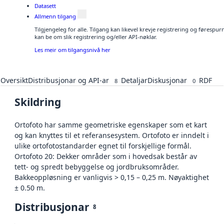
Datasett
Allmenn tilgang
Tilgjengeleg for alle. Tilgang kan likevel krevje registrering og førespu
kan be om slik registrering og/eller API-nøklar.
Les meir om tilgangsnivå her
Oversikt
Distribusjonar og API-ar
Detaljar
Diskusjonar
RDF
8
0
Skildring
Ortofoto har samme geometriske egenskaper som et kart
og kan knyttes til et referansesystem. Ortofoto er inndelt i
ulike ortofotostandarder egnet til forskjellige formål.
Ortofoto 20: Dekker områder som i hovedsak består av
tett- og spredt bebyggelse og jordbruksområder.
Bakkeoppløsning er vanligvis > 0,15 – 0,25 m. Nøyaktighet
± 0.50 m.
Distribusjonar
8