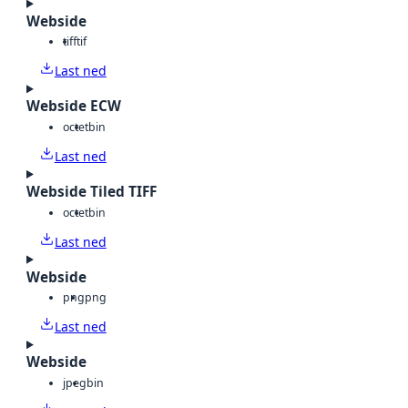
Webside
tiff
tif
Last ned
Webside ECW
octet
bin
Last ned
Webside Tiled TIFF
octet
bin
Last ned
Webside
png
png
Last ned
Webside
jpeg
bin