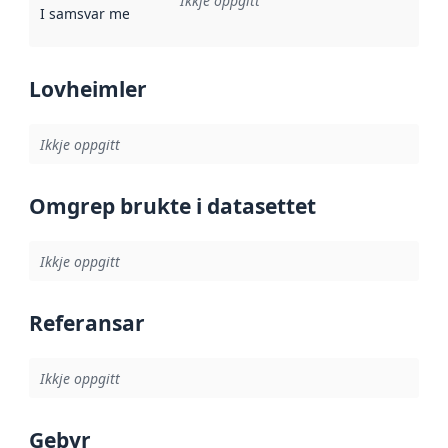
Ikkje oppgitt
I samsvar med
:
Referanse til ei implementeringsregel eller an
Lovheimler
Ikkje oppgitt
Omgrep brukte i datasettet
Ikkje oppgitt
Referansar
Ikkje oppgitt
Gebyr