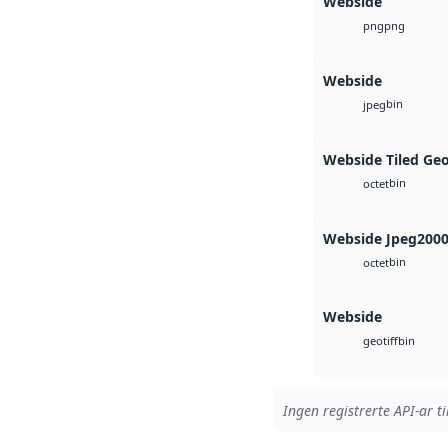
Webside
png
png
Webside
bin
jpeg
Webside Tiled Ge
bin
octet
Webside Jpeg200
bin
octet
Webside
bin
geotiff
Ingen registrerte API-ar ti