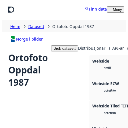
Hopp til hovudinnhald
Finn data
Meny
Heim
Datasett
Ortofoto Oppdal 1987
Norge i bilder
Distribusjonar
API-ar
Bruk datasett
8
Ortofoto
Webside
Oppdal
tif
tiff
1987
Webside ECW
bin
octet
Webside Tiled TIF
bin
octet