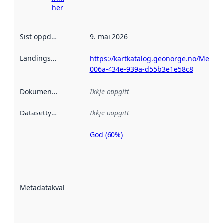
her
Sist oppdatert
:
9. mai 2026
Landingsside
:
https://kartkatalog.geonorge.no/Metad
006a-434e-939a-d55b3e1e58c8
Dokumentasjon
:
Ikkje oppgitt
Datasettype
:
Ikkje oppgitt
God (60%)
Metadatakvalitet
er ein indikator
på kor godt
datasettene er
beskrive ved
Metadatakvalitet
:
hjelp av
metadata.
Les meir om