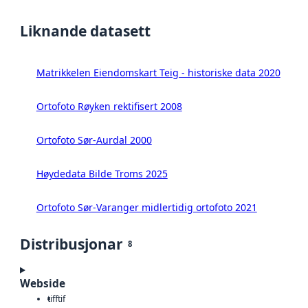
Liknande datasett
Matrikkelen Eiendomskart Teig - historiske data 2020
Ortofoto Røyken rektifisert 2008
Ortofoto Sør-Aurdal 2000
Høydedata Bilde Troms 2025
Ortofoto Sør-Varanger midlertidig ortofoto 2021
Distribusjonar
8
Webside
tiff
tif