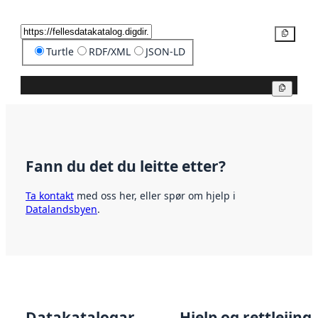
Kopier
Turtle
RDF/XML
JSON-LD
Kopier
Fann du det du leitte etter?
Ta kontakt
med oss her, eller spør om hjelp i
Datalandsbyen
.
Datakatalogar
Hjelp og rettleiing