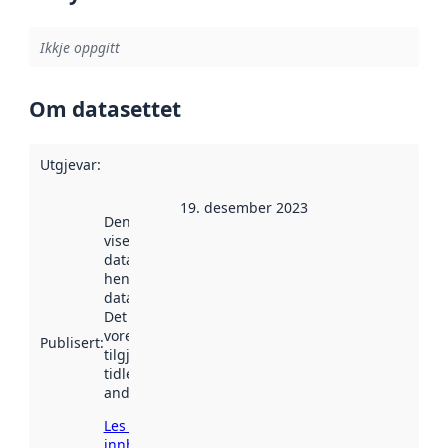
Ikkje oppgitt
Om datasettet
Utgjevar
:
19. desember 2023
Denne datoen
viser når
datasettet vart
henta inn av
data.norge.no.
Det kan ha
vore
Publisert
:
tilgjengeleg
tidlegare
andre stader.
Les meir om
innhenting