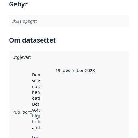
Gebyr
Ikkje oppgitt
Om datasettet
Utgjevar
:
19. desember 2023
Denne datoen
viser når
datasettet vart
henta inn av
data.norge.no.
Det kan ha
vore
Publisert
:
tilgjengeleg
tidlegare
andre stader.
Les meir om