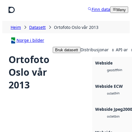
Hopp til hovudinnhald
Finn data
Meny
Heim
Datasett
Ortofoto Oslo vår 2013
Norge i bilder
Distribusjonar
API-ar
Bruk datasett
8
Ortofoto
Webside
Oslo vår
bin
geotiff
2013
Webside ECW
bin
octet
Webside Jpeg200
bin
octet