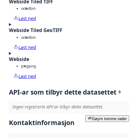
Webside Tiled TIFF
octet
bin
Last ned
Webside Tiled GeoTIFF
octet
bin
Last ned
Webside
png
png
Last ned
API-ar som tilbyr dette datasettet
0
Ingen registrerte API-ar tilbyr dette datasettet.
Gøym tomme rader
Kontaktinformasjon