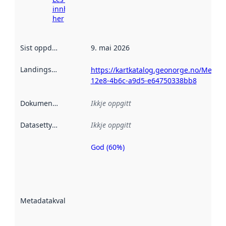
innhenting
her
Sist oppdatert
:
9. mai 2026
Landingsside
:
https://kartkatalog.geonorge.no/Metad
12e8-4b6c-a9d5-e64750338bb8
Dokumentasjon
:
Ikkje oppgitt
Datasettype
:
Ikkje oppgitt
God (60%)
Metadatakvalitet
er ein indikator
på kor godt
datasettene er
beskrive ved
Metadatakvalitet
:
hjelp av
metadata.