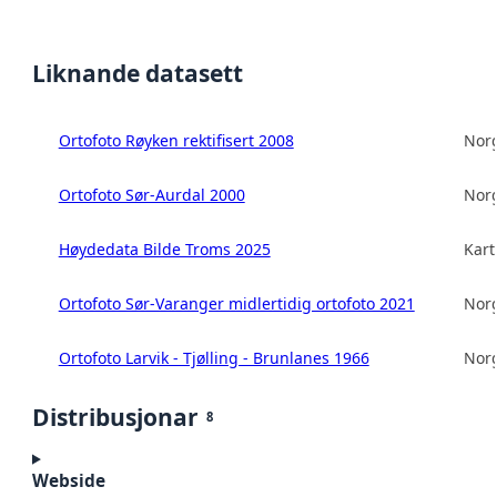
Liknande datasett
Ortofoto Røyken rektifisert 2008
Norg
Ortofoto Sør-Aurdal 2000
Norg
Høydedata Bilde Troms 2025
Kart
Ortofoto Sør-Varanger midlertidig ortofoto 2021
Norg
Ortofoto Larvik - Tjølling - Brunlanes 1966
Norg
Distribusjonar
8
Webside