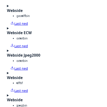
Webside
geotiff
bin
Last ned
Webside ECW
octet
bin
Last ned
Webside Jpeg2000
octet
bin
Last ned
Webside
tiff
tif
Last ned
Webside
jpeg
bin