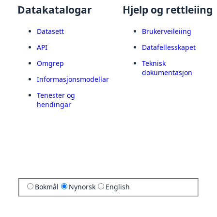
Datakatalogar
Hjelp og rettleiing
Datasett
Brukerveileiing
API
Datafellesskapet
Omgrep
Teknisk
dokumentasjon
Informasjonsmodellar
Tenester og
hendingar
Bokmål
Nynorsk
English