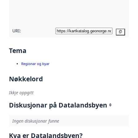
Les meir om
metadatakvalitet
her
URI:
Kopier
Tema
Regionar og byar
Nøkkelord
Ikkje oppgitt
Diskusjonar på Datalandsbyen
0
Ingen diskusjonar funne
Kva er Datalandsbyen?