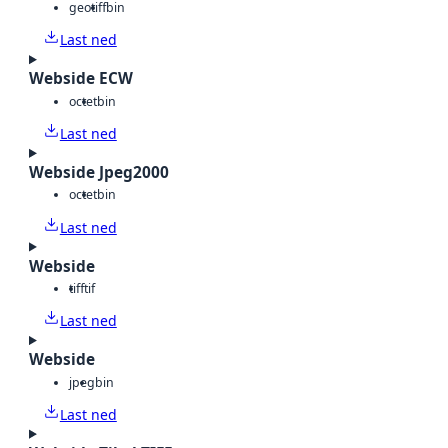
geotiff
bin
Last ned
Webside ECW
octet
bin
Last ned
Webside Jpeg2000
octet
bin
Last ned
Webside
tiff
tif
Last ned
Webside
jpeg
bin
Last ned