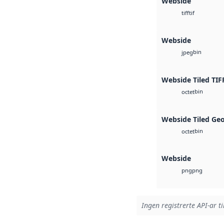
Webside
tif
tiff
Webside
bin
jpeg
Webside Tiled TIF
bin
octet
Webside Tiled Ge
bin
octet
Webside
png
png
Ingen registrerte API-ar ti