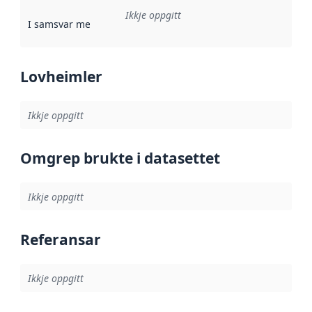
Ikkje oppgitt
I samsvar med
:
Referanse til ei implementeringsregel eller an
Lovheimler
Ikkje oppgitt
Omgrep brukte i datasettet
Ikkje oppgitt
Referansar
Ikkje oppgitt