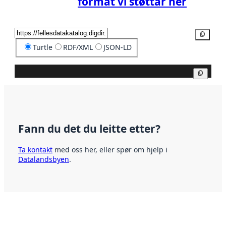
format vi støttar her
Kopier
Turtle
RDF/XML
JSON-LD
Kopier
Fann du det du leitte etter?
Ta kontakt
med oss her, eller spør om hjelp i
Datalandsbyen
.