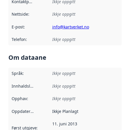
Kontaktpunkt
:
Ikkje oppgitt
Nettside
:
Ikkje oppgitt
E-post
:
info@kartverket.no
Telefon
:
Ikkje oppgitt
Om dataane
Språk
:
Ikkje oppgitt
Innhaldsleverandørar
Ikkje oppgitt
:
Opphav
:
Ikkje oppgitt
Oppdateringsfrekvens
Ikkje Planlagt
:
11. juni 2013
Først utgjeve
:
Denne datoen seier når dataa i dette datasettet 