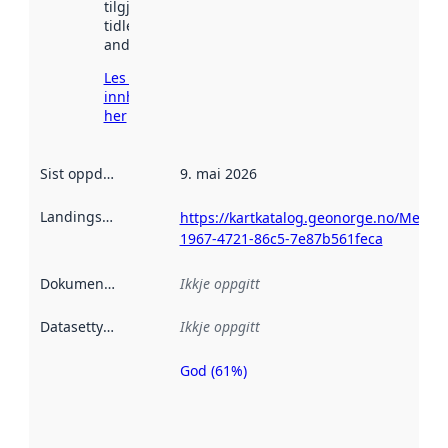
tilgjengeleg
tidlegare
andre stader.
Les meir om
innhenting
her
Sist oppdatert
:
9. mai 2026
Landingsside
:
https://kartkatalog.geonorge.no/Metad
1967-4721-86c5-7e87b561feca
Dokumentasjon
:
Ikkje oppgitt
Datasettype
:
Ikkje oppgitt
God (61%)
Metadatakvalitet
er ein indikator
på kor godt
datasettene er