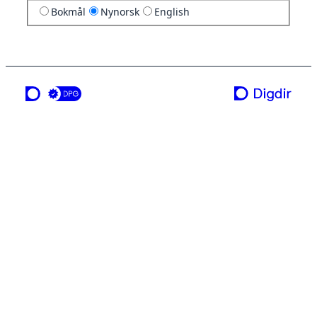
Bokmål
Nynorsk
English
ei teneste frå