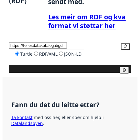
(RDF)
sendt med.
Les meir om RDF og kva
format vi støttar her
Kopier
Turtle
RDF/XML
JSON-LD
Kopier
Fann du det du leitte etter?
Ta kontakt
med oss her, eller spør om hjelp i
Datalandsbyen
.