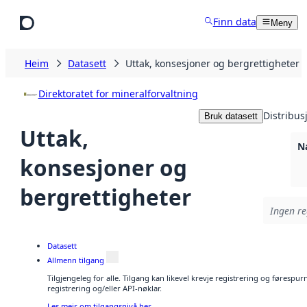
Hopp til hovudinnhald
Finn data
Meny
Heim
Datasett
Uttak, konsesjoner og bergrettigheter
Direktoratet for mineralforvaltning
Distribus
Bruk datasett
Uttak,
N
konsesjoner og
bergrettigheter
Ingen re
Datasett
Allmenn tilgang
Tilgjengeleg for alle. Tilgang kan likevel krevje registrering og førespu
registrering og/eller API-nøklar.
Les meir om tilgangsnivå her