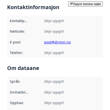
Gøym tomme rader
Kontaktinformasjon
Kontaktpunkt
:
Ikkje oppgitt
Nettside
:
Ikkje oppgitt
E-post
:
post@dirmin.no
Telefon
:
Ikkje oppgitt
Om dataane
Språk
:
Ikkje oppgitt
Innhaldsleverandørar
Ikkje oppgitt
:
Opphav
:
Ikkje oppgitt