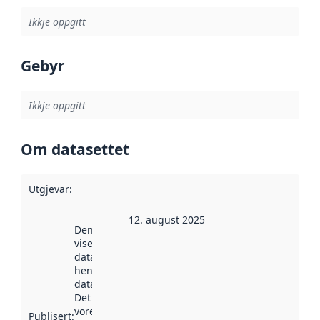
Ikkje oppgitt
Gebyr
Ikkje oppgitt
Om datasettet
Utgjevar
:
12. august 2025
Denne datoen
viser når
datasettet vart
henta inn av
data.norge.no.
Det kan ha
vore
Publisert
: