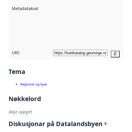
beskrive ved
Metadatakvalitet
:
hjelp av
metadata.
Les meir om
metadatakvalitet
her
URI:
Kopier
Tema
Regionar og byar
Nøkkelord
Ikkje oppgitt
Diskusjonar på Datalandsbyen
0