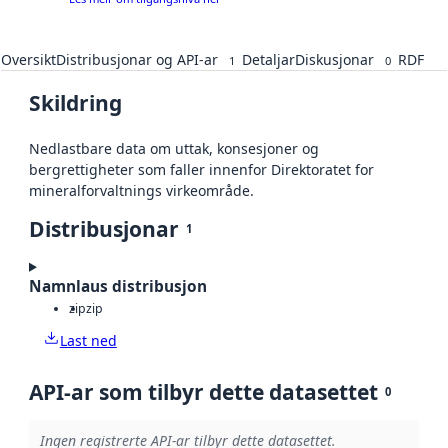
Oversikt
Distribusjonar og API-ar
Detaljar
Diskusjonar
RDF
1
0
Skildring
Nedlastbare data om uttak, konsesjoner og
bergrettigheter som faller innenfor Direktoratet for
mineralforvaltnings virkeområde.
Distribusjonar
1
Namnlaus distribusjon
zip
zip
Last ned
API-ar som tilbyr dette datasettet
0
Ingen registrerte API-ar tilbyr dette datasettet.