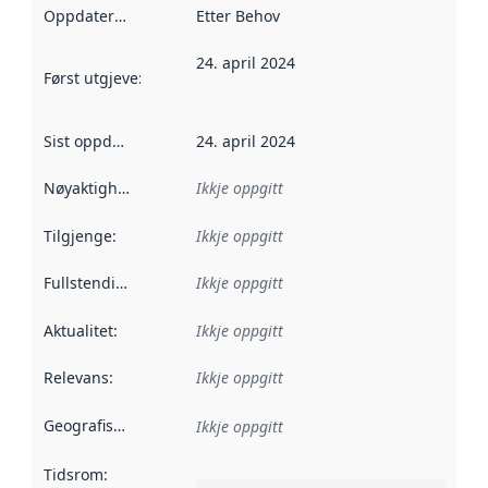
Oppdateringsfrekvens
Etter Behov
:
24. april 2024
Først utgjeve
:
Denne datoen seier når dataa i dette datasettet 
Sist oppdatert
:
24. april 2024
Nøyaktigheit
:
Ikkje oppgitt
Tilgjenge
:
Ikkje oppgitt
Fullstendigheit
:
Ikkje oppgitt
Aktualitet
:
Ikkje oppgitt
Relevans
:
Ikkje oppgitt
Geografisk område
:
Ikkje oppgitt
Tidsrom
: