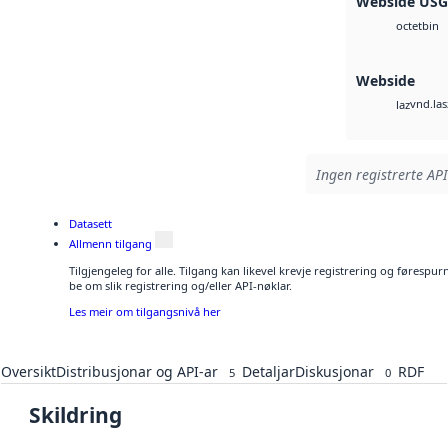
Webside US
bin
octet
Webside
vnd.las
laz
Ingen registrerte API
Datasett
Allmenn tilgang
Tilgjengeleg for alle. Tilgang kan likevel krevje registrering og førespu
be om slik registrering og/eller API-nøklar.
Les meir om tilgangsnivå her
Oversikt
Distribusjonar og API-ar
Detaljar
Diskusjonar
RDF
5
0
Skildring