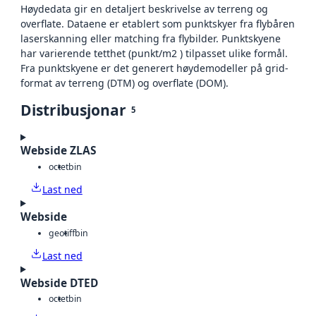
Høydedata gir en detaljert beskrivelse av terreng og
overflate. Dataene er etablert som punktskyer fra flybåren
laserskanning eller matching fra flybilder. Punktskyene
har varierende tetthet (punkt/m2 ) tilpasset ulike formål.
Fra punktskyene er det generert høydemodeller på grid-
format av terreng (DTM) og overflate (DOM).
Distribusjonar
5
Webside ZLAS
octet
bin
Last ned
Webside
geotiff
bin
Last ned
Webside DTED
octet
bin