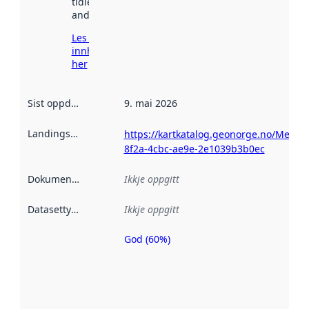
tidlegare
andre stader.
Les meir om
innhenting
her
Sist oppdatert
:
9. mai 2026
Landingsside
:
https://kartkatalog.geonorge.no/Metad
8f2a-4cbc-ae9e-2e1039b3b0ec
Dokumentasjon
:
Ikkje oppgitt
Datasettype
:
Ikkje oppgitt
God (60%)
Metadatakvalitet
er ein indikator
på kor godt
datasettene er
beskrive ved