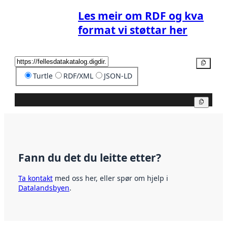
Les meir om RDF og kva
format vi støttar her
Kopier
Turtle
RDF/XML
JSON-LD
Kopier
Fann du det du leitte etter?
Ta kontakt
med oss her, eller spør om hjelp i
Datalandsbyen
.