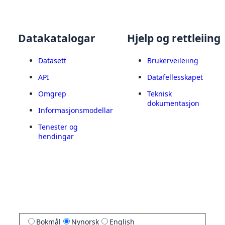
Datakatalogar
Hjelp og rettleiing
Datasett
Brukerveileiing
API
Datafellesskapet
Omgrep
Teknisk
dokumentasjon
Informasjonsmodellar
Tenester og
hendingar
Bokmål
Nynorsk
English