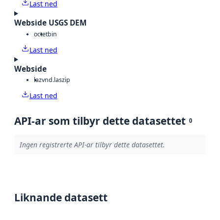
Last ned
Webside USGS DEM
octet
bin
Last ned
Webside
laz
vnd.laszip
Last ned
API-ar som tilbyr dette datasettet
0
Ingen registrerte API-ar tilbyr dette datasettet.
Liknande datasett