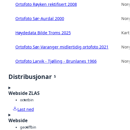
Ortofoto Røyken rektifisert 2008
Norg
Ortofoto Sør-Aurdal 2000
Norg
Høydedata Bilde Troms 2025
Kart
Ortofoto Sør-Varanger midlertidig ortofoto 2021
Norg
Ortofoto Larvik - Tjølling - Brunlanes 1966
Norg
Distribusjonar
5
Webside ZLAS
octet
bin
Last ned
Webside
geotiff
bin