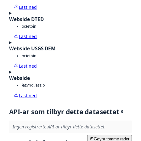
Last ned
Webside DTED
octet
bin
Last ned
Webside USGS DEM
octet
bin
Last ned
Webside
laz
vnd.laszip
Last ned
API-ar som tilbyr dette datasettet
0
Ingen registrerte API-ar tilbyr dette datasettet.
Gøym tomme rader