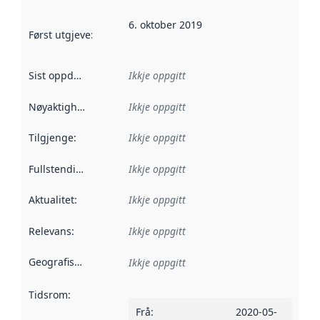
6. oktober 2019
Først utgjeve
:
Denne datoen seier når dataa i dette datasettet 
Sist oppdatert
:
Ikkje oppgitt
Nøyaktigheit
:
Ikkje oppgitt
Tilgjenge
:
Ikkje oppgitt
Fullstendigheit
:
Ikkje oppgitt
Aktualitet
:
Ikkje oppgitt
Relevans
:
Ikkje oppgitt
Geografisk område
:
Ikkje oppgitt
Tidsrom
:
Frå
:
2020-05-