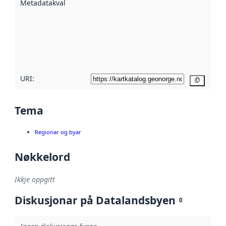
Metadatakvalitet
:
hjelp av
metadata.
Les meir om
metadatakvalitet
her
URI:
Kopier
Tema
Regionar og byar
Nøkkelord
Ikkje oppgitt
Diskusjonar på Datalandsbyen
0