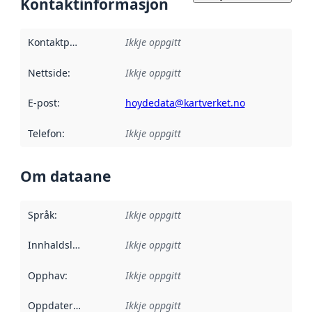
Kontaktinformasjon
Kontaktpunkt
:
Ikkje oppgitt
Nettside
:
Ikkje oppgitt
E-post
:
hoydedata@kartverket.no
Telefon
:
Ikkje oppgitt
Om dataane
Språk
:
Ikkje oppgitt
Innhaldsleverandørar
Ikkje oppgitt
:
Opphav
:
Ikkje oppgitt
Oppdateringsfrekvens
Ikkje oppgitt
: