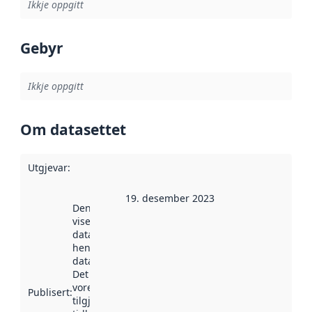
Ikkje oppgitt
Gebyr
Ikkje oppgitt
Om datasettet
Utgjevar
:
19. desember 2023
Denne datoen
viser når
datasettet vart
henta inn av
data.norge.no.
Det kan ha
vore
Publisert
:
tilgjengeleg