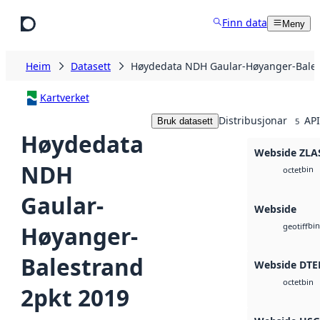
Hopp til hovudinnhald
Finn data
Meny
Heim
Datasett
Høydedata NDH Gaular-Høyanger-Bales
Kartverket
Distribusjonar
API
Bruk datasett
5
Høydedata
Webside ZLA
NDH
bin
octet
Gaular-
Webside
bin
Høyanger-
geotiff
Balestrand
Webside DTE
bin
octet
2pkt 2019