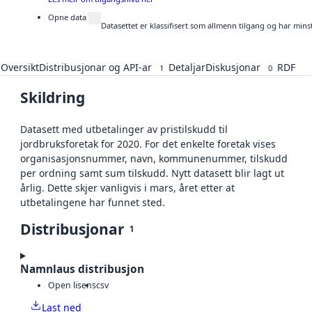
Opne data
Datasettet er klassifisert som allmenn tilgang og har mins
Oversikt
Distribusjonar og API-ar
Detaljar
Diskusjonar
RDF
1
0
Skildring
Datasett med utbetalinger av pristilskudd til
jordbruksforetak for 2020. For det enkelte foretak vises
organisasjonsnummer, navn, kommunenummer, tilskudd
per ordning samt sum tilskudd. Nytt datasett blir lagt ut
årlig. Dette skjer vanligvis i mars, året etter at
utbetalingene har funnet sted.
Distribusjonar
1
Namnlaus distribusjon
Open lisens
csv
Last ned