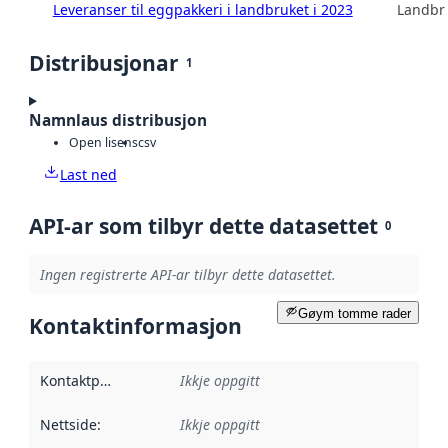
Leveranser til eggpakkeri i landbruket i 2023
Landbru
Distribusjonar
1
Namnlaus distribusjon
Open lisens
csv
Last ned
API-ar som tilbyr dette datasettet
0
Ingen registrerte API-ar tilbyr dette datasettet.
Gøym tomme rader
Kontaktinformasjon
Kontaktpunkt
:
Ikkje oppgitt
Nettside
:
Ikkje oppgitt