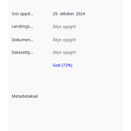
Sist oppdatert
:
29. oktober 2024
Landingsside
:
Ikkje oppgitt
Dokumentasjon
:
Ikkje oppgitt
Datasettype
:
Ikkje oppgitt
God (72%)
Metadatakvalitet
er ein indikator
på kor godt
datasettene er
beskrive ved
Metadatakvalitet
:
hjelp av
metadata.
Les meir om
metadatakvalitet
her