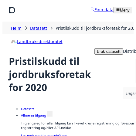
Hopp til hovudinnhald
Finn data
Meny
Heim
Datasett
Pristilskudd til jordbruksforetak for 202
Landbruksdirektoratet
Distri
Bruk datasett
Pristilskudd til
jordbruksforetak
for 2020
Ingen
Datasett
Allmenn tilgang
Tilgjengeleg for alle. Tilgang kan likevel krevje registrering og førespu
registrering og/eller API-nøklar.
Les meir om tilgangsnivå her