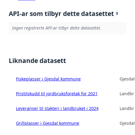
API-ar som tilbyr dette datasettet
0
Ingen registrerte API-ar tilbyr dette datasettet.
Liknande datasett
Fiskeplasser i Gjesdal kommune
Gjesda
Pristilskudd til jordbruksforetak for 2021
Landbru
Leveranser til slakteri i landbruket i 2024
Landbru
Grillplasser i Gjesdal kommune
Gjesda