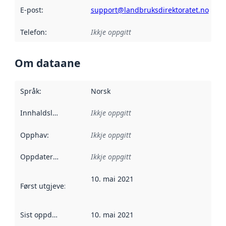
E-post
:
support@landbruksdirektoratet.no
Telefon
:
Ikkje oppgitt
Om dataane
Språk
:
Norsk
Innhaldsleverandørar
Ikkje oppgitt
:
Opphav
:
Ikkje oppgitt
Oppdateringsfrekvens
Ikkje oppgitt
:
10. mai 2021
Først utgjeve
:
Denne datoen seier når dataa i dette datasettet 
Sist oppdatert
:
10. mai 2021