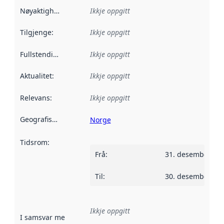
Nøyaktigheit
:
Ikkje oppgitt
Tilgjenge
:
Ikkje oppgitt
Fullstendigheit
:
Ikkje oppgitt
Aktualitet
:
Ikkje oppgitt
Relevans
:
Ikkje oppgitt
Geografisk område
:
Norge
Tidsrom
:
Frå
:
31. desember 20
Til
:
30. desember 20
Ikkje oppgitt
I samsvar med
:
Referanse til ei implementeringsregel eller an