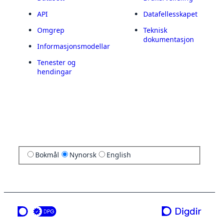
API
Datafellesskapet
Omgrep
Teknisk
dokumentasjon
Informasjonsmodellar
Tenester og
hendingar
Bokmål
Nynorsk
English
ei teneste frå