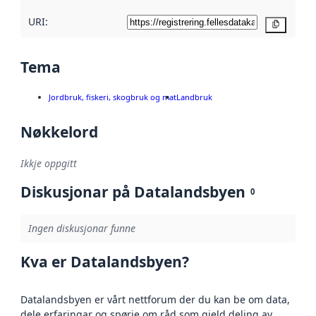
URI:
Kopier
Tema
Jordbruk, fiskeri, skogbruk og mat
Landbruk
Nøkkelord
Ikkje oppgitt
Diskusjonar på Datalandsbyen
0
Ingen diskusjonar funne
Kva er Datalandsbyen?
Datalandsbyen er vårt nettforum der du kan be om data,
dele erfaringar og spørje om råd som gjeld deling av