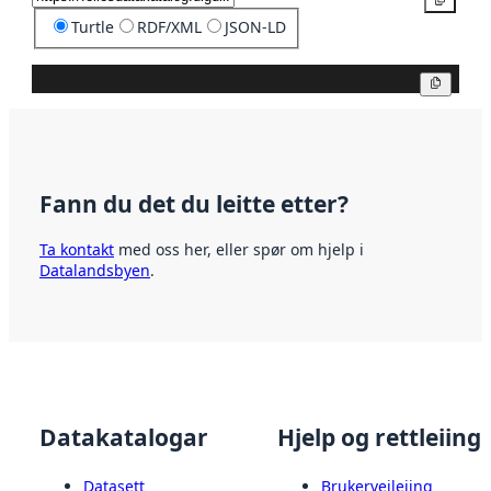
Turtle
RDF/XML
JSON-LD
Kopier
Fann du det du leitte etter?
Ta kontakt
med oss her, eller spør om hjelp i
Datalandsbyen
.
Datakatalogar
Hjelp og rettleiing
Datasett
Brukerveileiing