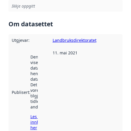
Ikkje oppgitt
Om datasettet
Utgjevar
:
Landbruksdirektoratet
11. mai 2021
Denne datoen
viser når
datasettet vart
henta inn av
data.norge.no.
Det kan ha
vore
Publisert
:
tilgjengeleg
tidlegare
andre stader.
Les meir om
innhenting
her