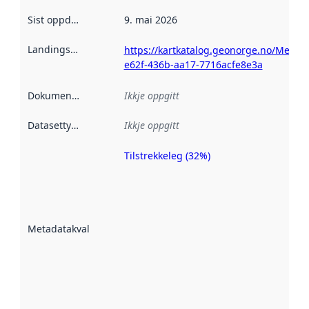
Sist oppdatert
:
9. mai 2026
Landingsside
:
https://kartkatalog.geonorge.no/Metad
e62f-436b-aa17-7716acfe8e3a
Dokumentasjon
:
Ikkje oppgitt
Datasettype
:
Ikkje oppgitt
Tilstrekkeleg (32%)
Metadatakvalitet
er ein indikator
på kor godt
datasettene er
beskrive ved
Metadatakvalitet
:
hjelp av
metadata.
Les meir om
metadatakvalitet
her