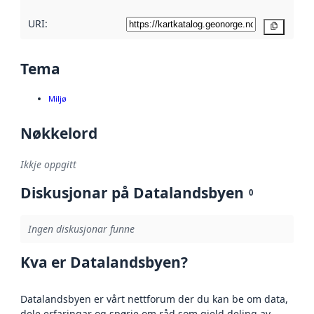
URI:
Kopier
Tema
Miljø
Nøkkelord
Ikkje oppgitt
Diskusjonar på Datalandsbyen
0
Ingen diskusjonar funne
Kva er Datalandsbyen?
Datalandsbyen er vårt nettforum der du kan be om data,
dele erfaringar og spørje om råd som gjeld deling av