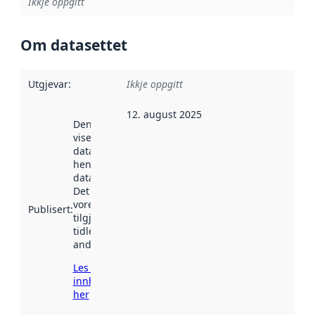
Ikkje oppgitt
Om datasettet
Utgjevar
:
Ikkje oppgitt
12. august 2025
Denne datoen
viser når
datasettet vart
henta inn av
data.norge.no.
Det kan ha
vore
Publisert
:
tilgjengeleg
tidlegare
andre stader.
Les meir om
innhenting
her