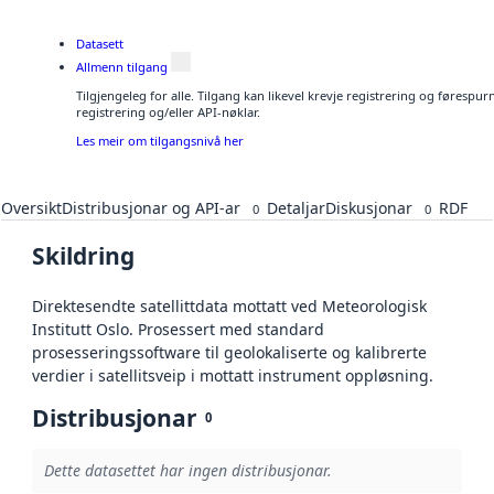
Datasett
Allmenn tilgang
Tilgjengeleg for alle. Tilgang kan likevel krevje registrering og førespu
registrering og/eller API-nøklar.
Les meir om tilgangsnivå her
Oversikt
Distribusjonar og API-ar
Detaljar
Diskusjonar
RDF
0
0
Skildring
Direktesendte satellittdata mottatt ved Meteorologisk
Institutt Oslo. Prosessert med standard
prosesseringssoftware til geolokaliserte og kalibrerte
verdier i satellitsveip i mottatt instrument oppløsning.
Distribusjonar
0
Dette datasettet har ingen distribusjonar.