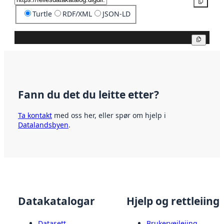
Kopier
Turtle
RDF/XML
JSON-LD
Kopier
Fann du det du leitte etter?
Ta kontakt
med oss her, eller spør om hjelp i
Datalandsbyen
.
Datakatalogar
Hjelp og rettleiing
Datasett
Brukerveileiing