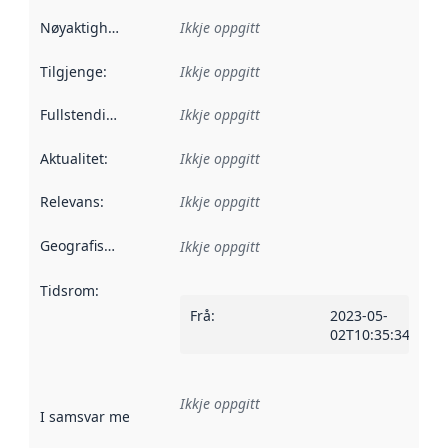
Nøyaktigheit
:
Ikkje oppgitt
Tilgjenge
:
Ikkje oppgitt
Fullstendigheit
:
Ikkje oppgitt
Aktualitet
:
Ikkje oppgitt
Relevans
:
Ikkje oppgitt
Geografisk område
:
Ikkje oppgitt
Tidsrom
:
Frå
:
2023-05-
02T10:35:34.1558
Ikkje oppgitt
I samsvar med
:
Referanse til ei implementeringsregel eller an