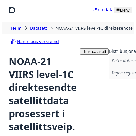
Hopp til hovudinnhald
Finn data
Meny
Heim
Datasett
NOAA-21 VIIRS level-1C direktesendte sat
Namnlaus verksemd
Distribusjona
Bruk datasett
NOAA-21
Dette datase
VIIRS level-1C
Ingen registr
direktesendte
satellittdata
prosessert i
satellittsveip.