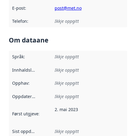
E-post
:
post@met.no
Telefon
:
Ikkje oppgitt
Om dataane
Språk
:
Ikkje oppgitt
Innhaldsleverandørar
Ikkje oppgitt
:
Opphav
:
Ikkje oppgitt
Oppdateringsfrekvens
Ikkje oppgitt
:
2. mai 2023
Først utgjeve
:
Denne datoen seier når dataa i dette datasettet 
Sist oppdatert
:
Ikkje oppgitt