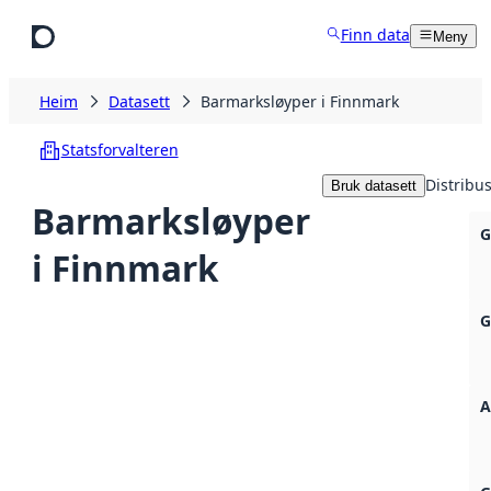
Hopp til hovudinnhald
Finn data
Meny
Heim
Datasett
Barmarksløyper i Finnmark
Statsforvalteren
Distribu
Bruk datasett
Barmarksløyper
G
i Finnmark
G
A