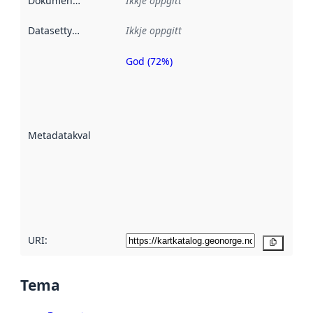
Dokumentasjon
:
Ikkje oppgitt
Datasettype
:
Ikkje oppgitt
God (72%)
Metadatakvalitet
er ein indikator
på kor godt
datasettene er
beskrive ved
Metadatakvalitet
:
hjelp av
metadata.
Les meir om
metadatakvalitet
her
URI:
Kopier
Tema