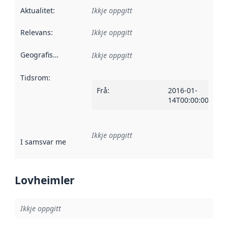
Aktualitet
:
Ikkje oppgitt
Relevans
:
Ikkje oppgitt
Geografisk område
:
Ikkje oppgitt
Tidsrom
:
Frå
:
2016-01-
14T00:00:00Z
Ikkje oppgitt
I samsvar med
:
Referanse til ei implementeringsregel eller an
Lovheimler
Ikkje oppgitt