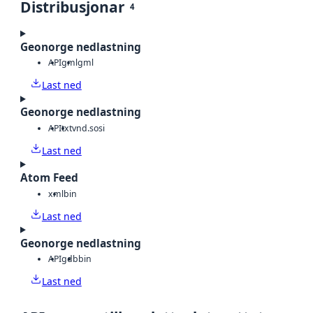
Distribusjonar
4
Geonorge nedlastning
API
gml
gml
Last ned
Geonorge nedlastning
API
txt
vnd.sosi
Last ned
Atom Feed
xml
bin
Last ned
Geonorge nedlastning
API
gdb
bin
Last ned