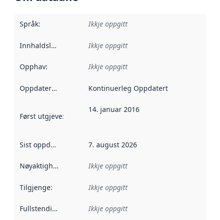
Språk
:
Ikkje oppgitt
Innhaldsleverandørar
Ikkje oppgitt
:
Opphav
:
Ikkje oppgitt
Oppdateringsfrekvens
Kontinuerleg Oppdatert
:
14. januar 2016
Først utgjeve
:
Denne datoen seier når dataa i dette datasettet 
Sist oppdatert
:
7. august 2026
Nøyaktigheit
:
Ikkje oppgitt
Tilgjenge
:
Ikkje oppgitt
Fullstendigheit
:
Ikkje oppgitt