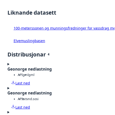
Liknande datasett
100-meterssonen og munningsfredninger for vassdrag med
Elvemuslingbasen
Distribusjonar
4
Geonorge nedlastning
API
gml
gml
Last ned
Geonorge nedlastning
API
txt
vnd.sosi
Last ned