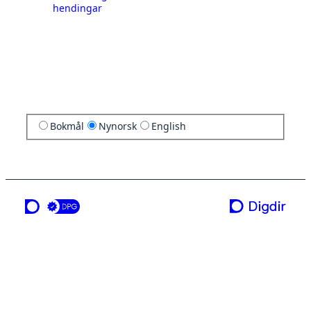
hendingar
Bokmål
Nynorsk
English
ei teneste frå