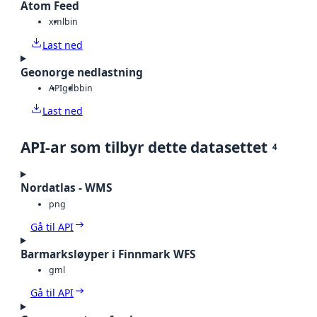
Atom Feed
xml
bin
Last ned
Geonorge nedlastning
API
gdb
bin
Last ned
API-ar som tilbyr dette datasettet
4
Nordatlas - WMS
png
Gå til API
Barmarksløyper i Finnmark WFS
gml
Gå til API