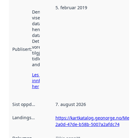
5. februar 2019
Denne datoen
viser når
datasettet vart
henta inn av
data.norge.no.
Det kan ha
vore
Publisert
:
tilgjengeleg
tidlegare
andre stader.
Les meir om
innhenting
her
Sist oppdatert
:
7. august 2026
Landingsside
:
https://kartkatalog.geonorge.no/Metad
2a0d-47de-b58b-5007a2afdc74