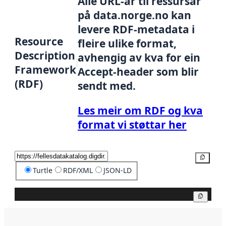
Alle URL-ar til ressursar
på data.norge.no kan
levere RDF-metadata i
Resource
fleire ulike format,
Description
avhengig av kva for ein
Framework
Accept-header som blir
(RDF)
sendt med.
Les meir om RDF og kva
format vi støttar her
Kopier
Turtle
RDF/XML
JSON-LD
Kopier