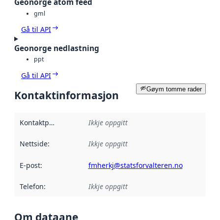
Geonorge atom feed
gml
Gå til API
Geonorge nedlastning
ppt
Gå til API
Gøym tomme rader
Kontaktinformasjon
Kontaktpunkt
:
Ikkje oppgitt
Nettside
:
Ikkje oppgitt
E-post
:
fmherkj@statsforvalteren.no
Telefon
:
Ikkje oppgitt
Om dataane