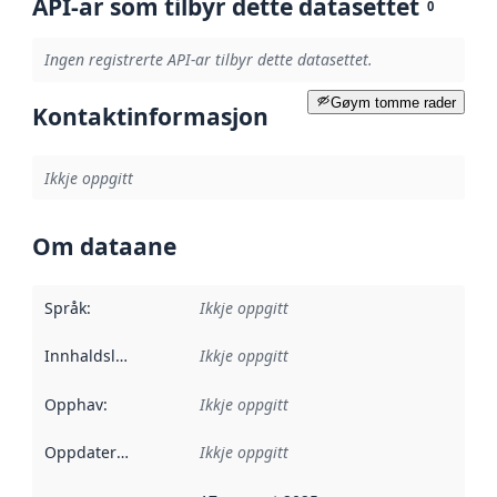
API-ar som tilbyr dette datasettet
0
Ingen registrerte API-ar tilbyr dette datasettet.
Gøym tomme rader
Kontaktinformasjon
Ikkje oppgitt
Om dataane
Språk
:
Ikkje oppgitt
Innhaldsleverandørar
Ikkje oppgitt
:
Opphav
:
Ikkje oppgitt
Oppdateringsfrekvens
Ikkje oppgitt
: