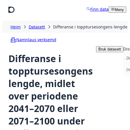
Hopp til hovudinnhald
Finn data
Meny
Heim
Datasett
Differanse i topptursesongens lengde,
Namnlaus verksemd
Dis
Bruk datasett
Differanse i
De
topptursesongens
In
lengde, midlet
over periodene
2041–2070 eller
2071–2100 under