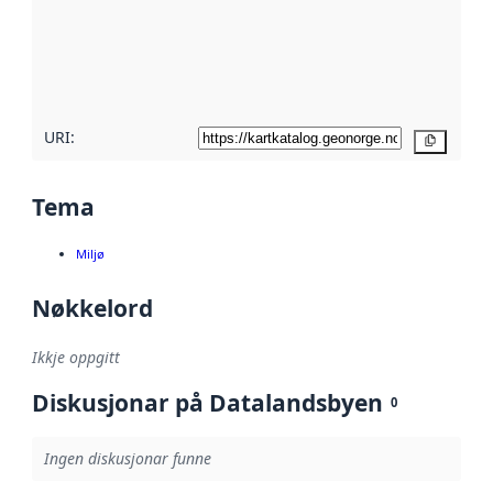
Les meir om
metadatakvalitet
her
URI:
Kopier
Tema
Miljø
Nøkkelord
Ikkje oppgitt
Diskusjonar på Datalandsbyen
0
Ingen diskusjonar funne