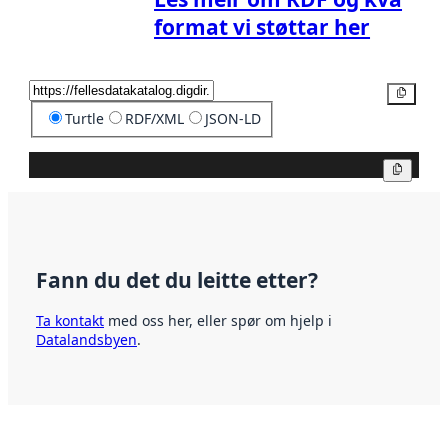
format vi støttar her
Kopier
Turtle
RDF/XML
JSON-LD
Kopier
Fann du det du leitte etter?
Ta kontakt
med oss her, eller spør om hjelp i
Datalandsbyen
.