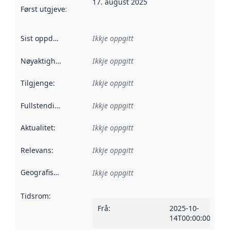
17. august 2025
Først utgjeve
:
Denne datoen seier når dataa i dette datasettet 
Sist oppdatert
:
Ikkje oppgitt
Nøyaktigheit
:
Ikkje oppgitt
Tilgjenge
:
Ikkje oppgitt
Fullstendigheit
:
Ikkje oppgitt
Aktualitet
:
Ikkje oppgitt
Relevans
:
Ikkje oppgitt
Geografisk område
:
Ikkje oppgitt
Tidsrom
:
Frå
:
2025-10-
14T00:00:00Z