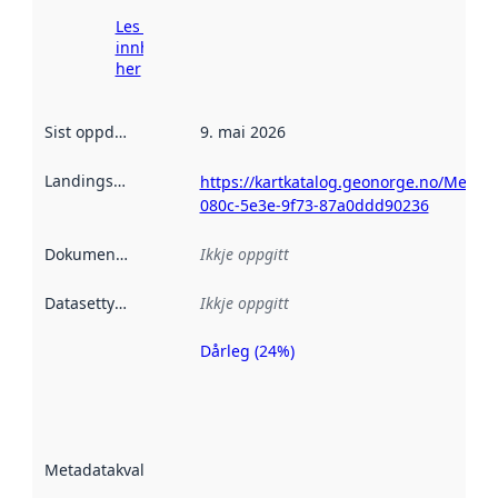
Les meir om
innhenting
her
Sist oppdatert
:
9. mai 2026
Landingsside
:
https://kartkatalog.geonorge.no/Metada
080c-5e3e-9f73-87a0ddd90236
Dokumentasjon
:
Ikkje oppgitt
Datasettype
:
Ikkje oppgitt
Dårleg (24%)
Metadatakvalitet
er ein indikator
på kor godt
datasettene er
beskrive ved
Metadatakvalitet
:
hjelp av
metadata.