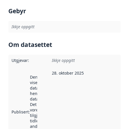
Gebyr
Ikkje oppgitt
Om datasettet
Utgjevar
:
Ikkje oppgitt
28. oktober 2025
Denne datoen
viser når
datasettet vart
henta inn av
data.norge.no.
Det kan ha
vore
Publisert
:
tilgjengeleg
tidlegare
andre stader.