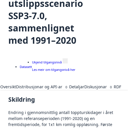
utslippsscenario
SSP3-7.0,
sammenlignet
med 1991–2020
Ukjend tilgangsnivå
Datasett
Les meir om tilgangsnivå her
Oversikt
Distribusjonar og API-ar
Detaljar
Diskusjonar
RDF
0
0
Skildring
Endring i gjennomsnittlig antall toppturskidager i året
mellom referanseperioden (1991-2020) og en
fremtidsperiode, for 1x1 km romlig oppløsning. Første