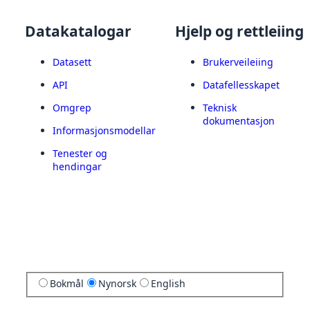
Datakatalogar
Hjelp og rettleiing
Datasett
Brukerveileiing
API
Datafellesskapet
Omgrep
Teknisk
dokumentasjon
Informasjonsmodellar
Tenester og
hendingar
Bokmål
Nynorsk
English