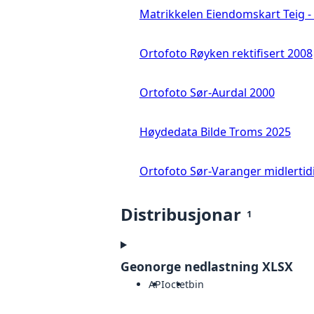
Matrikkelen Eiendomskart Teig - 
Ortofoto Røyken rektifisert 2008
Ortofoto Sør-Aurdal 2000
Høydedata Bilde Troms 2025
Ortofoto Sør-Varanger midlertid
Distribusjonar
1
Geonorge nedlastning XLSX
API
octet
bin