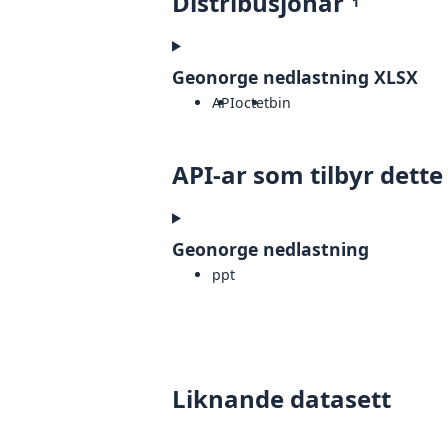
Distribusjonar
1
Geonorge nedlastning XLSX
API
octet
bin
API-ar som tilbyr dette
Geonorge nedlastning
ppt
Liknande datasett