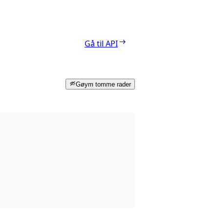
Gå til API
Gøym tomme rader