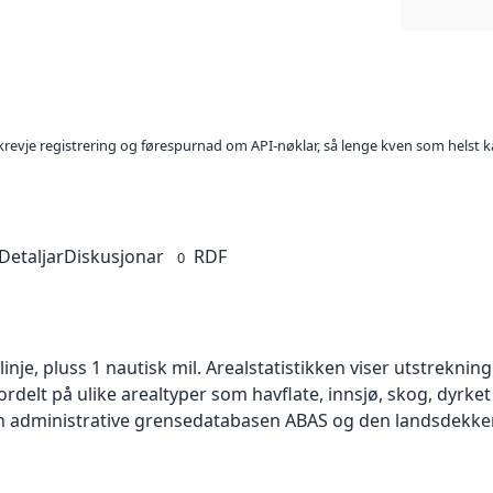
l krevje registrering og førespurnad om API-nøklar, så lenge kven som helst ka
Detaljar
Diskusjonar
RDF
0
nje, pluss 1 nautisk mil. Arealstatistikken viser utstrekning
delt på ulike arealtyper som havflate, innsjø, skog, dyrket
den administrative grensedatabasen ABAS og den landsdekk