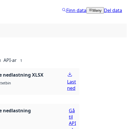
Finn data
Del data
Meny
API-ar
1
1
 nedlastning XLSX
Last
ctet
bin
ned
 nedlastning
Gå
til
API