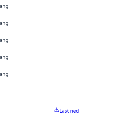
gang
gang
gang
gang
gang
Last ned