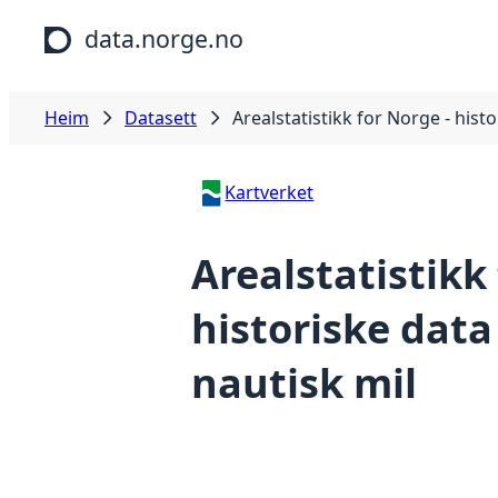
Hopp til hovudinnhald
data.norge.no
Heim
Datasett
Arealstatistikk for Norge - hist
Kartverket
Arealstatistikk
historiske data
nautisk mil