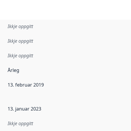
Ikkje oppgitt
Ikkje oppgitt
Ikkje oppgitt
Årleg
13. februar 2019
r dataa i dette datasettet først blei utgitt. Det kan ha skje
13. januar 2023
Ikkje oppgitt