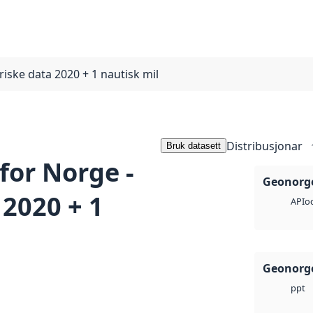
oriske data 2020 + 1 nautisk mil
Distribusjonar
Bruk datasett
 for Norge -
Geonorge
 2020 + 1
o
API
Geonorge
ppt