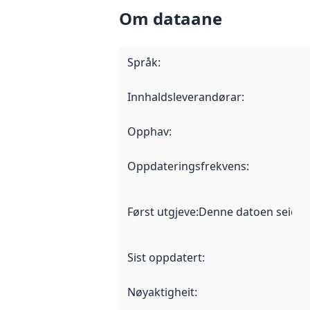
Om dataane
Språk
:
Innhaldsleverandørar
:
Opphav
:
Oppdateringsfrekvens
:
Først utgjeve
:
Denne datoen seier nå
Sist oppdatert
:
Nøyaktigheit
: