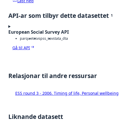
Last ned
API-ar som tilbyr dette datasettet
1
European Social Survey API
parquet
csv
spss_sav
stata_dta
Gå til API
Relasjonar til andre ressursar
ESS round 3 - 2006. Timing of life, Personal wellbeing
Liknande datasett