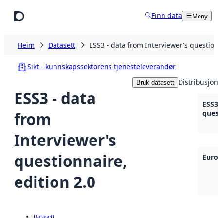
Hopp til hovudinnhald
Finn data
Meny
Heim
Datasett
ESS3 - data from Interviewer's question
Sikt - kunnskapssektorens tjenesteleverandør
Distribusjon
Bruk datasett
ESS3 - data
ESS3
from
ques
Interviewer's
questionnaire,
Euro
edition 2.0
Datasett