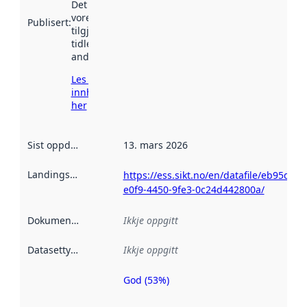
Det kan ha
vore
Publisert
:
tilgjengeleg
tidlegare
andre stader.
Les meir om
innhenting
her
Sist oppdatert
:
13. mars 2026
Landingsside
:
https://ess.sikt.no/en/datafile/eb95dec6
e0f9-4450-9fe3-0c24d442800a/
Dokumentasjon
:
Ikkje oppgitt
Datasettype
:
Ikkje oppgitt
God (53%)
Metadatakvalitet
er ein indikator