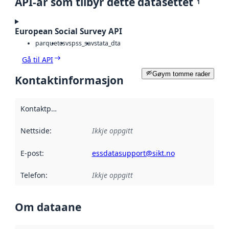
API-ar som tilbyr dette datasettet
1
European Social Survey API
parquet
csv
spss_sav
stata_dta
Gå til API
Gøym tomme rader
Kontaktinformasjon
Kontaktpunkt
:
Nettside
:
Ikkje oppgitt
E-post
:
essdatasupport@sikt.no
Telefon
:
Ikkje oppgitt
Om dataane