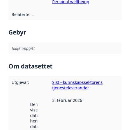
Personal wellbeing
Relaterte ressursar
:
Gebyr
Ikkje oppgitt
Om datasettet
Utgjevar
:
Sikt - kunnskapssektorens
tjenesteleverandør
3. februar 2026
Denne datoen
viser når
datasettet vart
henta inn av
data.norge.no.