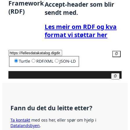
Framework
Accept-header som blir
(RDF)
sendt med.
Les meir om RDF og kva
format vi støttar her
Kopier
Turtle
RDF/XML
JSON-LD
Kopier
Fann du det du leitte etter?
Ta kontakt
med oss her, eller spør om hjelp i
Datalandsbyen
.