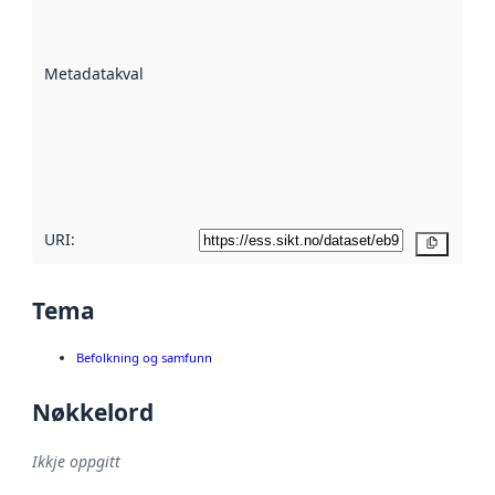
på kor godt
datasettene er
beskrive ved
Metadatakvalitet
:
hjelp av
metadata.
Les meir om
metadatakvalitet
her
URI:
Kopier
Tema
Befolkning og samfunn
Nøkkelord
Ikkje oppgitt