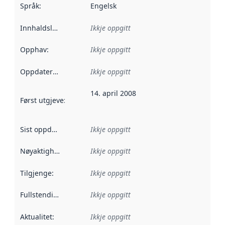
Språk
:
Engelsk
Innhaldsleverandørar
Ikkje oppgitt
:
Opphav
:
Ikkje oppgitt
Oppdateringsfrekvens
Ikkje oppgitt
:
14. april 2008
Først utgjeve
:
Denne datoen seier når dataa i dette datasettet 
Sist oppdatert
:
Ikkje oppgitt
Nøyaktigheit
:
Ikkje oppgitt
Tilgjenge
:
Ikkje oppgitt
Fullstendigheit
:
Ikkje oppgitt
Aktualitet
:
Ikkje oppgitt