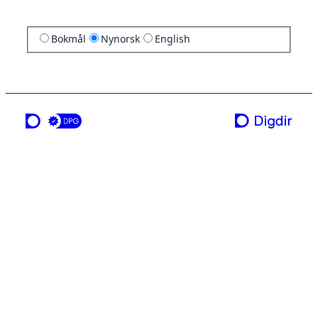
Bokmål
Nynorsk
English
ei teneste frå