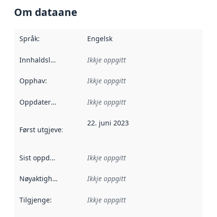
Om dataane
Språk
:
Engelsk
Innhaldsleverandørar
Ikkje oppgitt
:
Opphav
:
Ikkje oppgitt
Oppdateringsfrekvens
Ikkje oppgitt
:
22. juni 2023
Først utgjeve
:
Denne datoen seier når dataa i dette datasettet 
Sist oppdatert
:
Ikkje oppgitt
Nøyaktigheit
:
Ikkje oppgitt
Tilgjenge
:
Ikkje oppgitt