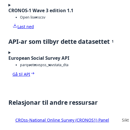
CRONOS-1 Wave 3 edition 1.1
Open lisens
csv
Last ned
API-ar som tilbyr dette datasettet
1
European Social Survey API
parquet
csv
spss_sav
stata_dta
Gå til API
Relasjonar til andre ressursar
CROss-National Online Survey (CRONOS1) Panel
Sikt