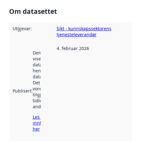
Om datasettet
Utgjevar
:
Sikt - kunnskapssektorens
tjenesteleverandør
4. februar 2026
Denne datoen
viser når
datasettet vart
henta inn av
data.norge.no.
Det kan ha
vore
Publisert
:
tilgjengeleg
tidlegare
andre stader.
Les meir om
innhenting
her