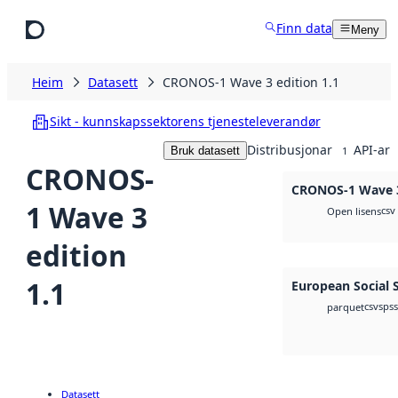
Hopp til hovudinnhald
Finn data
Meny
Heim
Datasett
CRONOS-1 Wave 3 edition 1.1
Sikt - kunnskapssektorens tjenesteleverandør
Distribusjonar
API-ar
Bruk datasett
1
CRONOS-
CRONOS-1 Wave 3
1 Wave 3
csv
Open lisens
edition
1.1
European Social 
csv
spss
parquet
Datasett