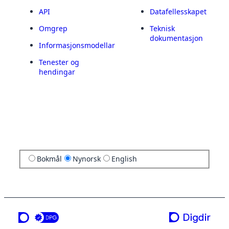
API
Datafellesskapet
Omgrep
Teknisk
dokumentasjon
Informasjonsmodellar
Tenester og
hendingar
Bokmål
Nynorsk
English
ei teneste frå