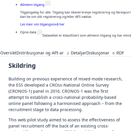
Allmenn tilgang
Tilgjengeleg for alle. Tilgang kan likevel krevje registrering og førespu
kan be om slik registrering og/eller API-nøklar.
Les meir om tilgangsnivå her
Opne data
Datasettet er klassifisert som allmenn tilgang og har mins
Oversikt
Distribusjonar og API-ar
Detaljar
Diskusjonar
RDF
2
0
Skildring
Building on previous experience of mixed-mode research,
the ESS developed a CROss-National Online Survey
(CRONOS-1) panel in 2016. CRONOS-1 was the first
attempt to establish a cross-national probability-based
online panel following a harmonised approach – from the
recruitment stage to data processing.
This web pilot study aimed to assess the effectiveness of
panel recruitment off the back of an existing cross-