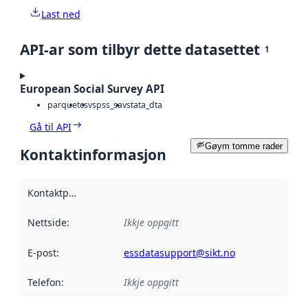
Last ned
API-ar som tilbyr dette datasettet
1
European Social Survey API
parquet
csv
spss_sav
stata_dta
Gå til API
Gøym tomme rader
Kontaktinformasjon
Kontaktpunkt
:
Nettside
:
Ikkje oppgitt
E-post
:
essdatasupport@sikt.no
Telefon
:
Ikkje oppgitt