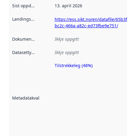
Sist oppdatert
:
13. april 2026
Landingsside
:
https://ess.sikt.no/en/datafile/65b3fc3d-
bc2c-466a-a82c-ed73fbe9e751/
Dokumentasjon
:
Ikkje oppgitt
Datasettype
:
Ikkje oppgitt
Tilstrekkeleg (48%)
Metadatakvalitet
er ein indikator
på kor godt
datasettene er
beskrive ved
Metadatakvalitet
:
hjelp av
metadata.
Les meir om
metadatakvalitet
her