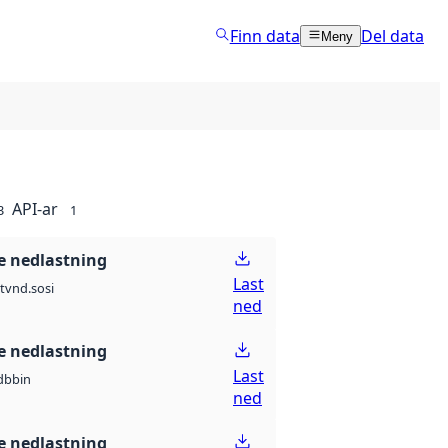
Finn data
Del data
Meny
API-ar
3
1
 nedlastning
Last
t
vnd.sosi
ned
 nedlastning
Last
db
bin
ned
 nedlastning