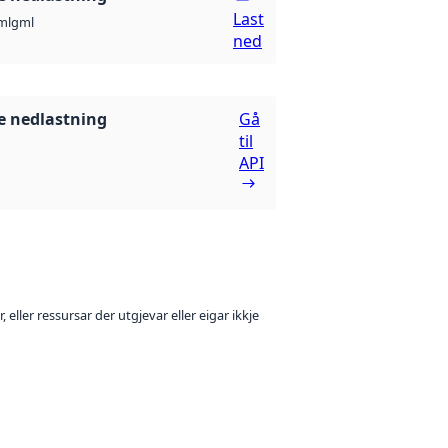
Last
ml
gml
ned
 nedlastning
Gå
til
API
 eller ressursar der utgjevar eller eigar ikkje