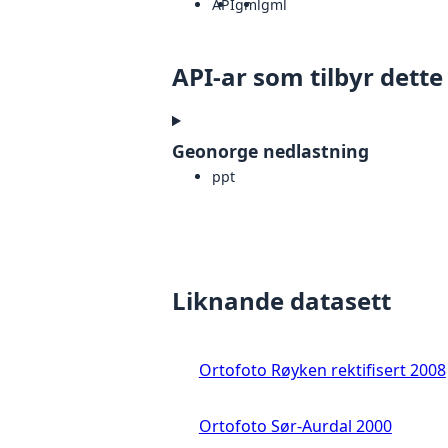
API
gml
gml
API-ar som tilbyr dette
Geonorge nedlastning
ppt
Liknande datasett
Ortofoto Røyken rektifisert 2008
Ortofoto Sør-Aurdal 2000