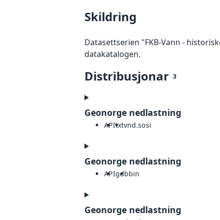
Skildring
Datasettserien "FKB-Vann - historisk
datakatalogen.
Distribusjonar
3
Geonorge nedlastning
API
txt
vnd.sosi
Geonorge nedlastning
API
gdb
bin
Geonorge nedlastning