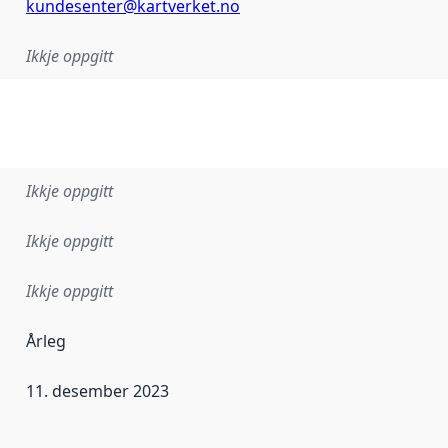
kundesenter@kartverket.no
Ikkje oppgitt
Ikkje oppgitt
Ikkje oppgitt
Ikkje oppgitt
Årleg
11. desember 2023
r dataa i dette datasettet først blei utgitt. Det kan ha skje