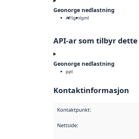
Geonorge nedlastning
API
gml
gml
API-ar som tilbyr dette
Geonorge nedlastning
ppt
Kontaktinformasjon
Kontaktpunkt
:
Nettside
: