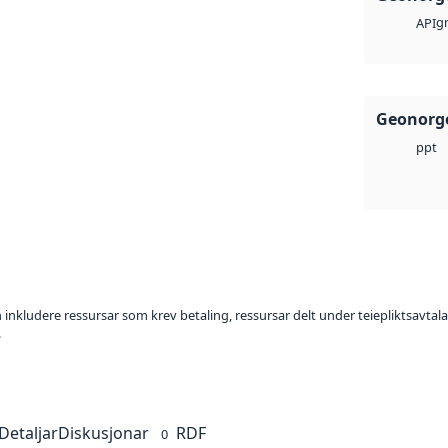
g
API
Geonorge
ppt
 inkludere ressursar som krev betaling, ressursar delt under teiepliktsavtalar,
.
Detaljar
Diskusjonar
RDF
0