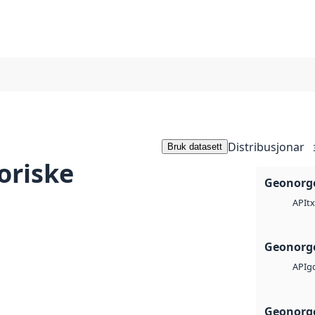
Distribusjonar
Bruk datasett
oriske
Geonorge
tx
API
Geonorge
g
API
Geonorge