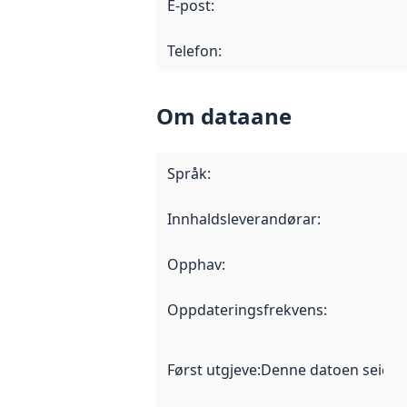
E-post
:
Telefon
:
Om dataane
Språk
:
Innhaldsleverandørar
:
Opphav
:
Oppdateringsfrekvens
:
Først utgjeve
:
Denne datoen seier nå