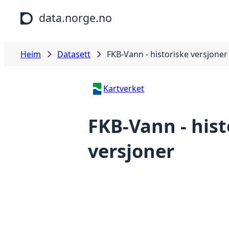
Hopp til hovudinnhald
data.norge.no
Heim
Datasett
FKB-Vann - historiske versjoner
Kartverket
FKB-Vann - hist
versjoner