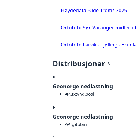
Høydedata Bilde Troms 2025
Ortofoto Sør-Varanger midlertid
Ortofoto Larvik - Tjølling - Brunl
Distribusjonar
3
Geonorge nedlastning
API
txt
vnd.sosi
Geonorge nedlastning
API
gdb
bin