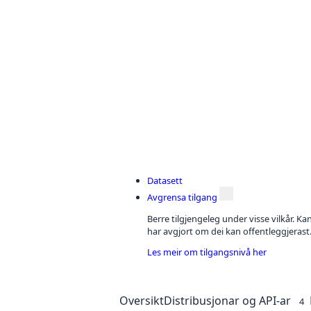
Datasett
Avgrensa tilgang
Berre tilgjengeleg under visse vilkår. Kan
har avgjort om dei kan offentleggjerast
Les meir om tilgangsnivå her
Oversikt
Distribusjonar og API-ar
4