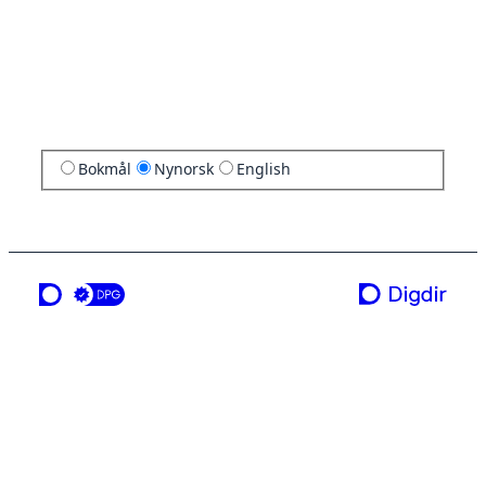
Bokmål
Nynorsk
English
ei teneste frå