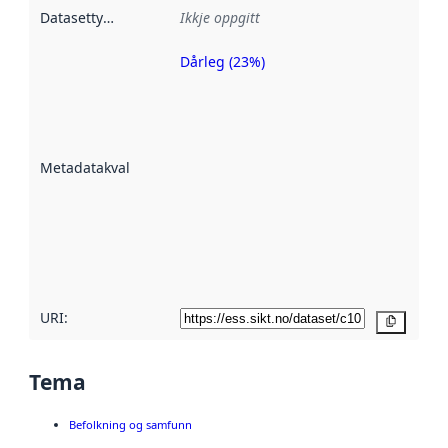
Datasettype
:
Ikkje oppgitt
Dårleg (23%)
Metadatakvalitet
er ein indikator
på kor godt
datasettene er
beskrive ved
Metadatakvalitet
:
hjelp av
metadata.
Les meir om
metadatakvalitet
her
URI:
Kopier
Tema
Befolkning og samfunn