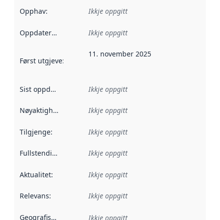
Opphav
:
Ikkje oppgitt
Oppdateringsfrekvens
Ikkje oppgitt
:
11. november 2025
Først utgjeve
:
Denne datoen seier når dataa i dette datasettet 
Sist oppdatert
:
Ikkje oppgitt
Nøyaktigheit
:
Ikkje oppgitt
Tilgjenge
:
Ikkje oppgitt
Fullstendigheit
:
Ikkje oppgitt
Aktualitet
:
Ikkje oppgitt
Relevans
:
Ikkje oppgitt
Geografisk område
:
Ikkje oppgitt