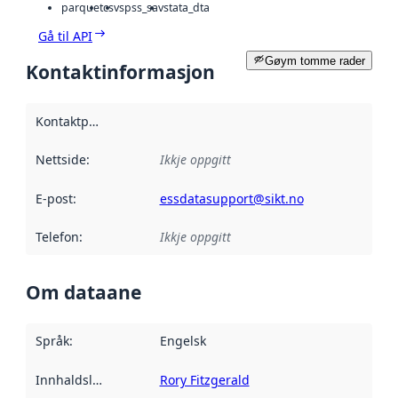
parquet
csv
spss_sav
stata_dta
Gå til API
Gøym tomme rader
Kontaktinformasjon
Kontaktpunkt
:
Nettside
:
Ikkje oppgitt
E-post
:
essdatasupport@sikt.no
Telefon
:
Ikkje oppgitt
Om dataane
Språk
:
Engelsk
Innhaldsleverandørar
Rory Fitzgerald
: