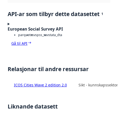
API-ar som tilbyr dette datasettet
1
European Social Survey API
parquet
csv
spss_sav
stata_dta
Gå til API
Relasjonar til andre ressursar
ICOS Cities Wave 2 edition 2.0
Sikt - kunnskapssekto
Liknande datasett