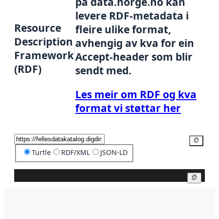
på data.norge.no kan
levere RDF-metadata i
Resource
fleire ulike format,
Description
avhengig av kva for ein
Framework
Accept-header som blir
(RDF)
sendt med.
Les meir om RDF og kva
format vi støttar her
Kopier
Turtle
RDF/XML
JSON-LD
Kopier