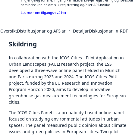
Tilgjengeleg for alle. Tilgang kan likevel krevje registrering og førespu
som helst kan be om slik registrering og/eller API-nøklar.
Les meir om tilgangsnivå her
Oversikt
Distribusjonar og API-ar
Detaljar
Diskusjonar
RDF
1
0
Skildring
In collaboration with the ICOS Cities - Pilot Application in
Urban Landscapes (PAUL) research project, the ESS
developed a three-wave online panel fielded in Munich
and Paris during 2023 and 2024. The ICOS Cities-PAUL
project, funded by the EU Research and Innovation
Program Horizon 2020, aims to develop innovative
greenhouse gas measurement technologies for European
cities.
The ICOS Cities Panel is a probability-based online panel
focused on studying environmental attitudes in urban
spaces. The panel measured public opinion about climate
issues and green policies in European cities. Two pilot