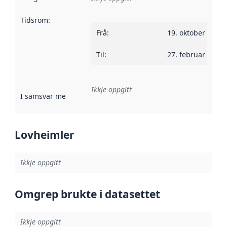
Tidsrom
:
Frå
:
19. oktober 2023
Til
:
27. februar 2024
Ikkje oppgitt
I samsvar med
:
Referanse til ei implementeringsregel eller an
Lovheimler
Ikkje oppgitt
Omgrep brukte i datasettet
Ikkje oppgitt