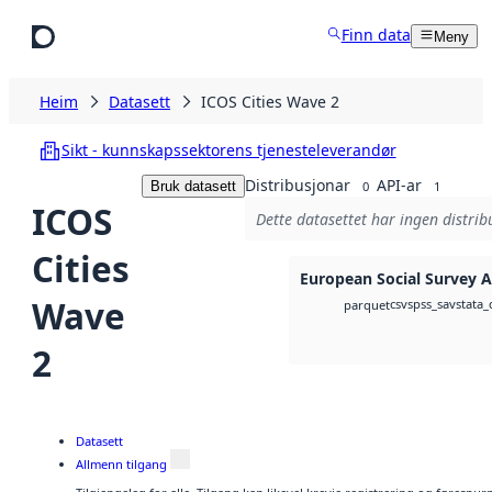
Hopp til hovudinnhald
Finn data
Meny
Heim
Datasett
ICOS Cities Wave 2
Sikt - kunnskapssektorens tjenesteleverandør
Distribusjonar
API-ar
Bruk datasett
0
1
ICOS
Dette datasettet har ingen distrib
Cities
European Social Survey A
Wave
csv
spss_sav
stata_
parquet
2
Datasett
Allmenn tilgang