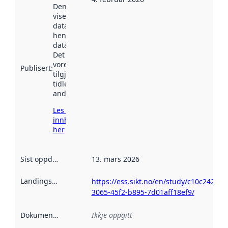
Denne datoen
viser når
datasettet vart
henta inn av
data.norge.no.
Det kan ha
vore
Publisert
:
tilgjengeleg
tidlegare
andre stader.
Les meir om
innhenting
her
Sist oppdatert
:
13. mars 2026
Landingsside
:
https://ess.sikt.no/en/study/c10c2428-
3065-45f2-b895-7d01aff18ef9/
Dokumentasjon
:
Ikkje oppgitt